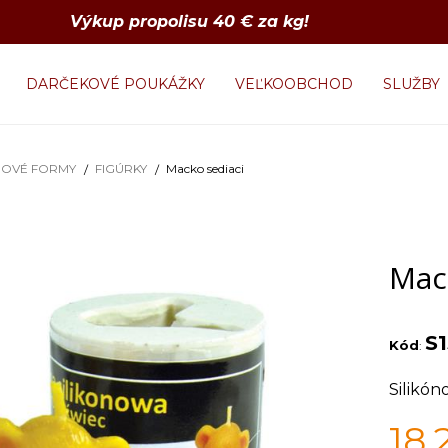
Výkup propolisu 40 € za kg!
DARČEKOVÉ POUKÁŽKY
VEĽKOOBCHOD
SLUŽBY
NOVÉ FORMY
FIGÚRKY
Macko sediaci
Mac
S
Kód
:
Silikón
18,