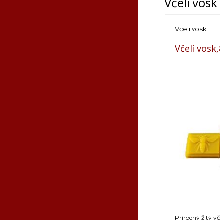
Včelí vosk
Včelí vosk
Včelí vosk
Prírodný žltý v