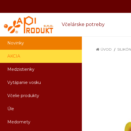
Včelárske potreby
Novinky
ÚVOD
SILIKÓ
AKCIA
Medzistienky
Vytápanie vosku
Včelie produkty
Úle
Medomety