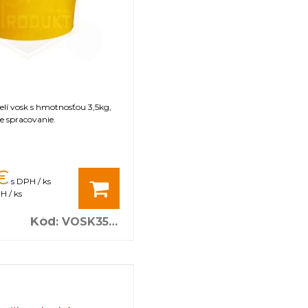
čelí vosk s hmotnosťou 3,5kg,
e spracovanie.
€
s DPH / ks
H / ks
Kód
:
VOSK3500