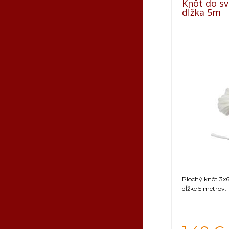
Knôt do sv
dĺžka 5m
Plochý knôt 3x6 
dĺžke 5 metrov.