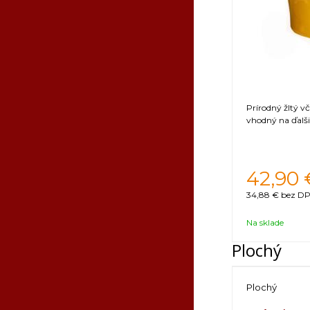
Prírodný žltý v
vhodný na ďalši
42,90
34,88 €
bez DP
Na sklade
Plochý
Plochý