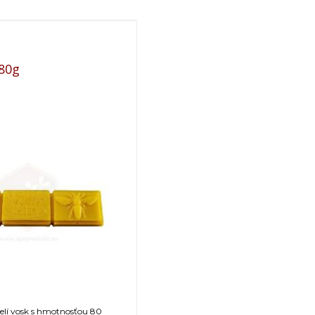
,80g
čelí vosk s hmotnosťou 80