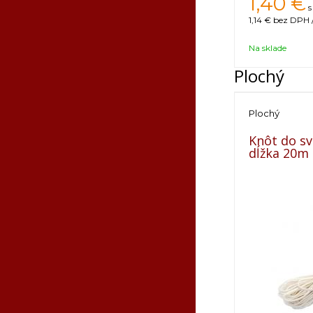
1,40
€
s
1,14 €
bez DPH /
Na sklade
Plochý
Plochý
Knôt do sv
dĺžka 20m