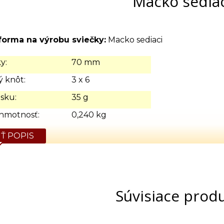
Macko sediac
forma na výrobu sviečky:
Macko sediaci
y:
70 mm
 knôt:
3 x 6
sku:
35 g
hmotnosť:
0,240 kg
Ť POPIS
Súvisiace prod