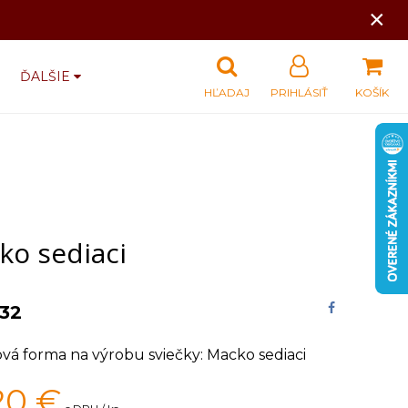
×
ĎALŠIE
HĽADAJ
PRIHLÁSIŤ
KOŠÍK
ko sediaci
132
ová forma na výrobu sviečky: Macko sediaci
20
€