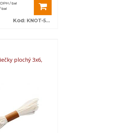
 DPH / bal
 bal
Kód
:
KNOT-5M-3x6
iečky plochý 3x6,