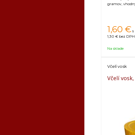
gramov, vhodný 
1,60
€
s
1,30 €
bez DPH 
Na sklade
Včelí vosk
Včelí vosk,