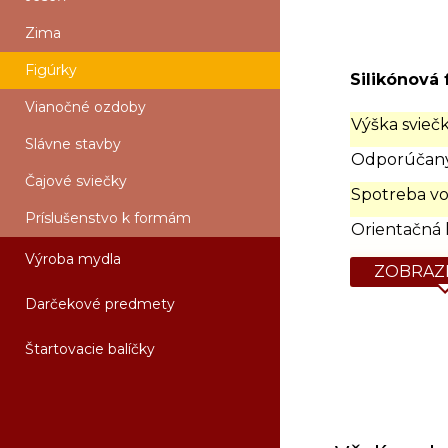
Zima
Figúrky
Silikónová 
Vianočné ozdoby
Výška sviečk
Slávne stavby
Odporúčaný
Čajové sviečky
Spotreba vo
Príslušenstvo k formám
Orientačná 
Výroba mydla
ZOBRAZI
Darčekové predmety
Štartovacie balíčky