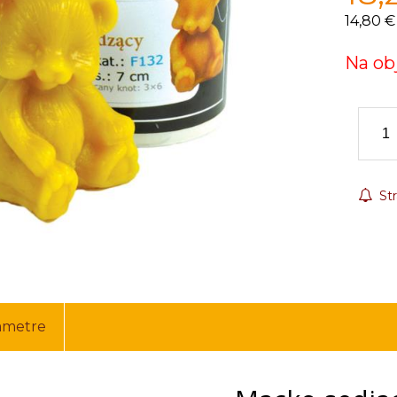
14,80 €
Na ob
Str
ametre