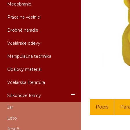
Medobranie
Práca na včelnici
Drobné náradie
Včelárske odevy
Manipulačná technika
Obalový materiál
Včelárska literatúra
Silikónové formy
Popis
Par
Jar
Leto
Jeseň