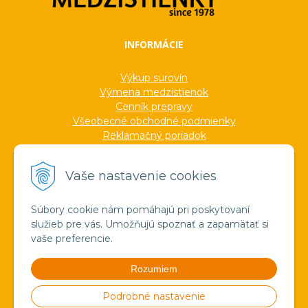
INFORMÁCIE
Výkup surovín
Výmena medzistienok
Cenník prepravy
Všeobecné obchodné podmienky
Reklamačný poriadok
Ochrana osobných údajov
Informácie o cookies
Vaše nastavenie cookies
Formuláre
Protokoly
Ocenenia
Súbory cookie nám pomáhajú pri poskytovaní
Veľkoobchod
služieb pre vás. Umožňujú spoznať a zapamätať si
Verejné obstarávanie
vaše preferencie.
Výroba sviečok zo včelieho vosku
Pravda o medzistienkach a vosku
Rozumiem
Spoznajte náš región!
Štúdium
Podrobné nastavenie