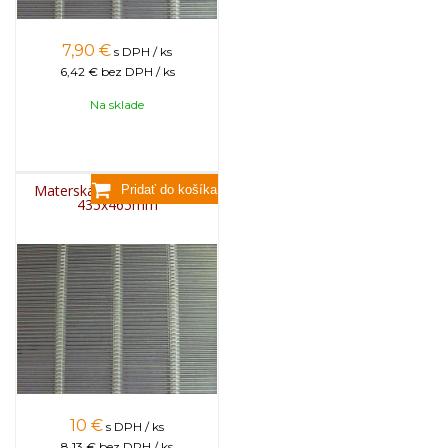
7,90
€
s DPH / ks
6,42 €
bez DPH / ks
Na sklade
Materská mriežka kovová
435x465mm
10
€
s DPH / ks
8,13 €
bez DPH / ks