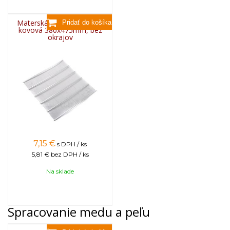
Materská mriežka BEE US
kovová 380x475mm, bez
okrajov
7,15
€
s DPH / ks
5,81 €
bez DPH / ks
Na sklade
Spracovanie medu a peľu