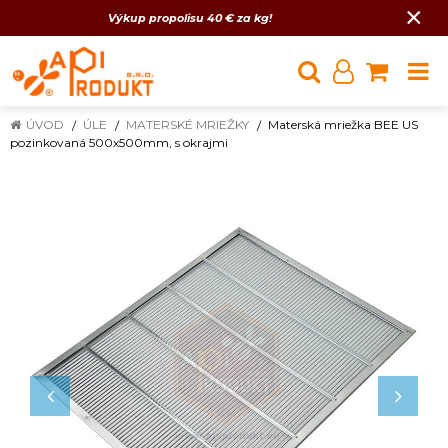
×
Výkup propolisu 40 € za kg!
ÚVOD
ÚLE
MATERSKÉ MRIEŽKY
Materská mriežka BEE US
pozinkovaná 500x500mm, s okrajmi