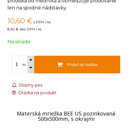
plodiska od medníka a obmedzuje plodovanie
len na spodné nádstavky.
10,60
€
s DPH / ks
8,62 €
bez DPH / ks
Na sklade
Pridať do košíka
ks
Strážny pes
Otázka na produkt
Materská mriežka BEE US pozinkovaná
500x500mm, s okrajmi