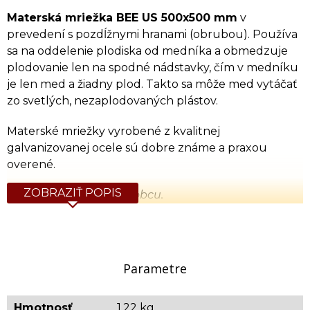
Materská mriežka BEE US 500x500 mm
v
prevedení s pozdĺžnymi hranami (obrubou). Používa
sa na oddelenie plodiska od medníka a obmedzuje
plodovanie len na spodné nádstavky, čím v medníku
je len med a žiadny plod. Takto sa môže med vytáčať
zo svetlých, nezaplodovaných plástov.
Materské mriežky vyrobené z kvalitnej
galvanizovanej ocele sú dobre známe a praxou
overené.
ZOBRAZIŤ POPIS
Produkt priamo od výrobcu.
Materiál: galvanizovaná oceľ
Priemer drôtu: 1,8 mm
Výška: 4,2 mm
Parametre
Rozmer: 500x500
Orientačná hmotnosť: 1,215 kg
Hmotnosť
1,22 kg