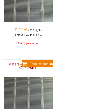
11,50
€
s DPH / ks
9,35 €
bez DPH / ks
Na objednávku
Materská mriežka kovová
420x420mm