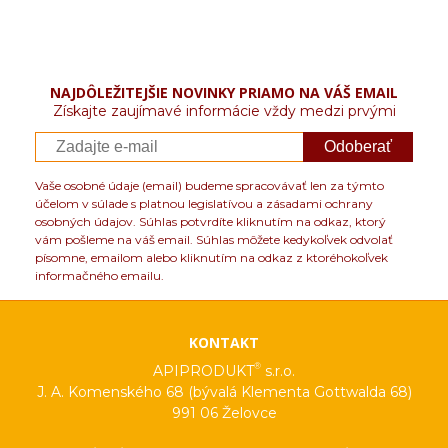
NAJDÔLEŽITEJŠIE NOVINKY PRIAMO NA VÁŠ EMAIL
Získajte zaujímavé informácie vždy medzi prvými
Odoberať
Vaše osobné údaje (email) budeme spracovávať len za týmto
účelom v súlade s platnou legislatívou a zásadami ochrany
osobných údajov. Súhlas potvrdíte kliknutím na odkaz, ktorý
vám pošleme na váš email. Súhlas môžete kedykoľvek odvolať
písomne, emailom alebo kliknutím na odkaz z ktoréhokoľvek
informačného emailu.
KONTAKT
®
APIPRODUKT
s.r.o.
J. A. Komenského 68 (bývalá Klementa Gottwalda 68)
991 06 Želovce