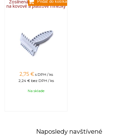
Zosilnená plastová škrabka
na kovové a plastové mriežky
2,75
€
s DPH / ks
2,24 €
bez DPH / ks
Na sklade
Naposledy navštívené