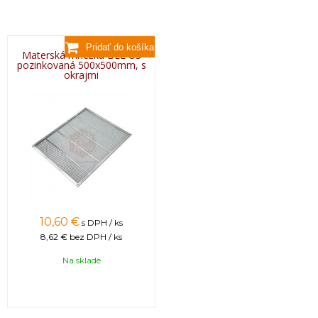
Materská mriežka BEE US
pozinkovaná 500x500mm, s
okrajmi
10,60 €
s DPH / ks
8,62 €
bez DPH / ks
Na sklade