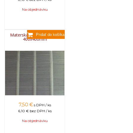
Na objednávku
Materská mriežka kovová
400x400mm
7,50
€
s DPH / ks
6,10 €
bez DPH / ks
Na objednávku