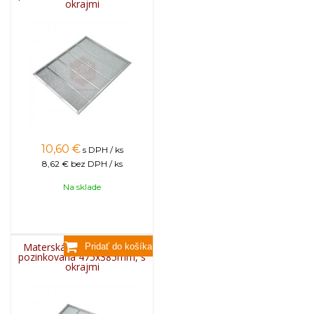
okrajmi
10,60
€
s DPH / ks
8,62 €
bez DPH / ks
Na sklade
Materská mriežka BEE US
pozinkovaná 475x385mm, s
okrajmi