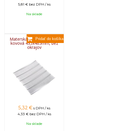
5,81 €
bez DPH / ks
Na sklade
Materská mriežka BEE EU
kovová 435x465mm, bez
okrajov
5,32
€
s DPH / ks
4,33 €
bez DPH / ks
Na sklade