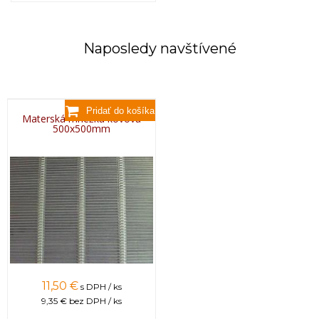
Naposledy navštívené
Materská mriežka kovová
500x500mm
11,50 €
s DPH / ks
9,35 €
bez DPH / ks