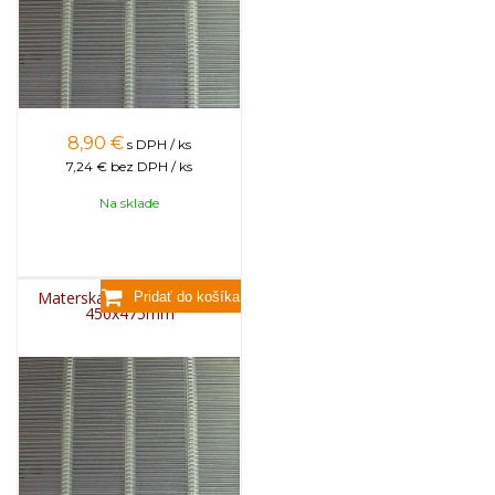
8,90
€
s DPH / ks
7,24 €
bez DPH / ks
Na sklade
Materská mriežka kovová
450x475mm