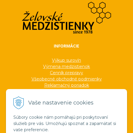
INFORMÁCIE
Výkup surovín
Výmena medzistienok
Cenník prepravy
Všeobecné obchodné podmienky
Reklamačný poriadok
Ochrana osobných údajov
Informácie o cookies
Vaše nastavenie cookies
Formuláre
Protokoly
Ocenenia
Súbory cookie nám pomáhajú pri poskytovaní
Veľkoobchod
služieb pre vás. Umožňujú spoznať a zapamätať si
Verejné obstarávanie
vaše preferencie.