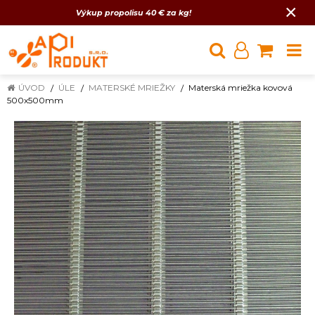
×
Výkup propolisu 40 € za kg!
ÚVOD
ÚLE
MATERSKÉ MRIEŽKY
Materská mriežka kovová
500x500mm