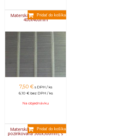
Materská mriežka kovová
400x400mm
7,50
€
s DPH / ks
6,10 €
bez DPH / ks
Na objednávku
Materská mriežka BEE US
pozinkovaná 500x500mm, s