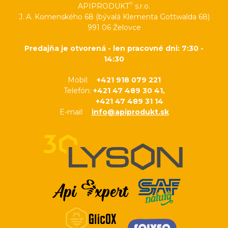
®
APIPRODUKT
s.r.o.
J. A. Komenského 68 (bývalá Klementa Gottwalda 68)
991 06 Želovce
Predajňa je otvorená - len pracovné dni: 7:30 -
14:30
Mobil:
+421 918 079 221
Telefón:
+421 47 489 30 41,
+421 47 489 31 14
E-mail:
info@apiprodukt.sk