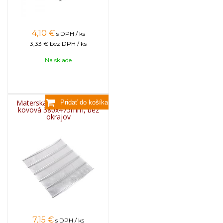
4,10
€
s DPH / ks
3,33 €
bez DPH / ks
Na sklade
Materská mriežka BEE US
kovová 380x475mm, bez
okrajov
7,15
€
s DPH / ks