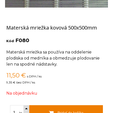
Materská mriežka kovová 500x500mm
F080
Kód
:
Materská mriežka sa používa na oddelenie
plodiska od medníka a obmedzuje plodovanie
len na spodné nádstavky.
11,50
€
s DPH / ks
9,35 €
bez DPH / ks
Na objednávku
Pridať do košíka
ks