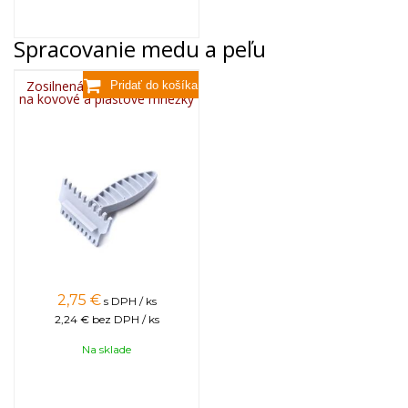
Spracovanie medu a peľu
Zosilnená plastová škrabka
na kovové a plastové mriežky
2,75
€
s DPH / ks
2,24 €
bez DPH / ks
Na sklade