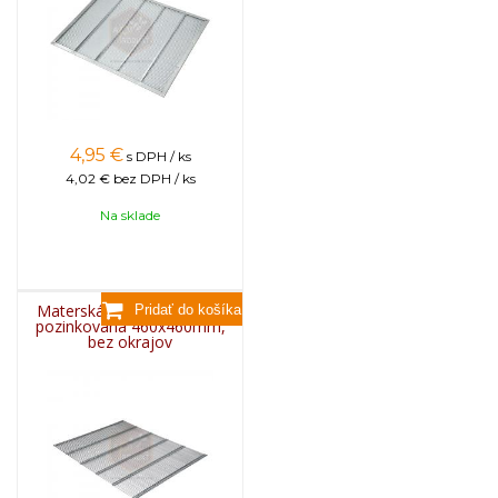
4,95
€
s DPH / ks
4,02 €
bez DPH / ks
Na sklade
Materská mriežka BEE EU
pozinkovaná 460x460mm,
bez okrajov