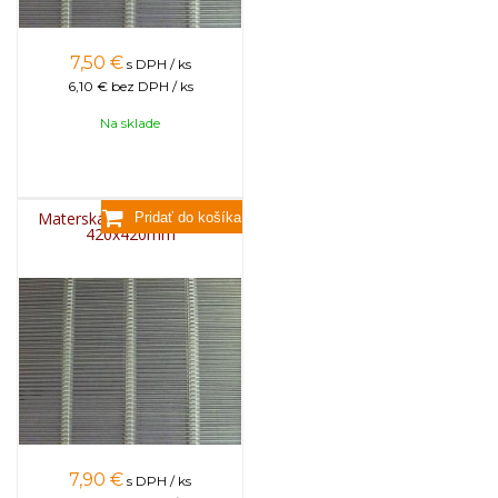
7,50
€
s DPH / ks
6,10 €
bez DPH / ks
Na sklade
Materská mriežka kovová
420x420mm
7,90
€
s DPH / ks