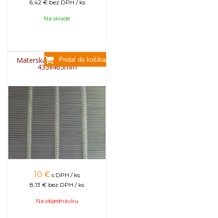
6,42 €
bez DPH / ks
Na sklade
Materská mriežka kovová
435x465mm
10
€
s DPH / ks
8,13 €
bez DPH / ks
Na objednávku