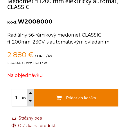
Medomet fi1200 mm elektrický automat,
CLASSIC
W2008000
Kód
:
Radiálny 56-rámikový medomet CLASSIC
fi1200mm, 230V, s automatickým ovládaním.
2 880
€
s DPH / ks
2 341,46 €
bez DPH / ks
Na objednávku
Pridať do košíka
ks
Strážny pes
Otázka na produkt