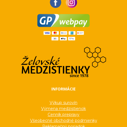
INFORMÁCIE
Výkup surovín
Výmena medzistienok
Cenník prepravy
Všeobecné obchodné podmienky
Reklamačný poriadok