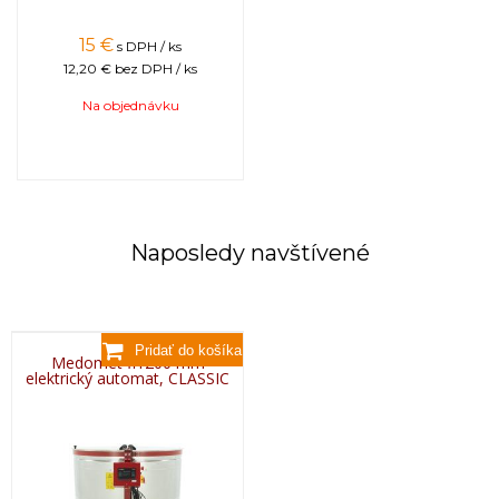
ovládanie.
VIDEO:
15
€
s DPH / ks
12,20 €
bez DPH / ks
Na objednávku
Naposledy navštívené
Medomet fi1200 mm
elektrický automat, CLASSIC
Tovar, ktorý nie je uvádzaný ako tovar skladom,