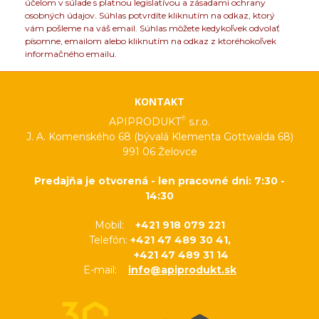
účelom v súlade s platnou legislatívou a zásadami ochrany
osobných údajov. Súhlas potvrdíte kliknutím na odkaz, ktorý
vám pošleme na váš email. Súhlas môžete kedykoľvek odvolať
písomne, emailom alebo kliknutím na odkaz z ktoréhokoľvek
informačného emailu.
KONTAKT
®
APIPRODUKT
s.r.o.
J. A. Komenského 68 (bývalá Klementa Gottwalda 68)
991 06 Želovce
Predajňa je otvorená - len pracovné dni: 7:30 -
14:30
Mobil:
+421 918 079 221
Telefón:
+421 47 489 30 41,
+421 47 489 31 14
E-mail:
info@apiprodukt.sk