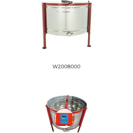
Rozmer
Počet
390×260 mm / 390×130
56
mm
390x230 mm /
56
Langstroth 435x230 mm
Tatran B / Tatran B1/2
56
Technické údaje
Priemer bubna
1200 mm
Pohon
Elektrický, dolný
W2008000
Napájanie
230V
Ovládanie
HE-02
*
(Automat)
Motor
Motor s prevodovkou 0,75kW
Konštrukcia koša a bubna
Hrúbka plechu bubna
0,6 mm
Ventil
2× nerezový 2”
Horná lišta
Kovový hranol 60x10 mm maľovaný
práškovou metódou
Plexi
5 mm
Nohy
Maľované práškovou metódou 60×40 mm