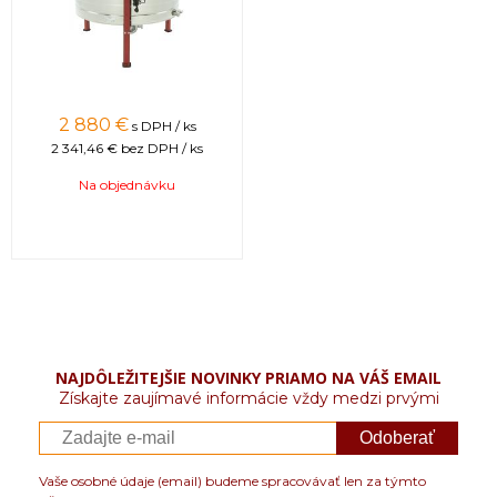
vieme zabezpečiť a dodať max. do 2 až 8
týždňov od zaplatenia predfaktúry. O presnom
termíne Vás budeme informovať.
2 880 €
s DPH / ks
2 341,46 €
bez DPH / ks
Na objednávku
NAJDÔLEŽITEJŠIE NOVINKY PRIAMO NA VÁŠ EMAIL
Získajte zaujímavé informácie vždy medzi prvými
Odoberať
Vaše osobné údaje (email) budeme spracovávať len za týmto