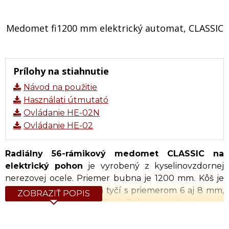
Medomet fi1200 mm elektrický automat, CLASSIC
Prílohy na stiahnutie
Návod na použitie
Használati útmutató
Ovládanie HE-02N
Ovládanie HE-02
Radiálny 56-rámikový medomet CLASSIC na
elektrický pohon
je vyrobený z kyselinovzdornej
nerezovej ocele. Priemer bubna je 1200 mm. Kôš je
vyrobený z nerezových tyčí s priemerom 6 aj 8 mm,
ZOBRAZIŤ POPIS
odolných voči kyselinám. Pohon medometu je
elektrický horný s napájaním 230V a je vybavený
digitálnym poloautomatickým ovládaním. Kryt