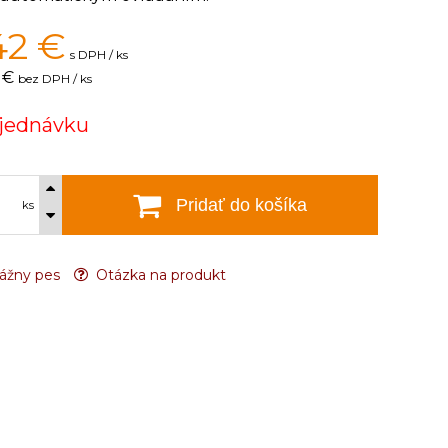
42
€
s DPH / ks
 €
bez DPH / ks
jednávku
Pridať do košíka
ks
ážny pes
Otázka na produkt