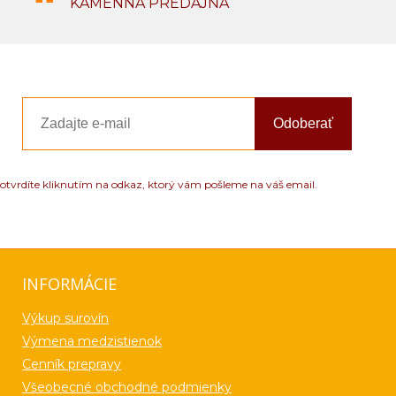
KAMENNÁ PREDAJŇA
Odoberať
otvrdíte kliknutím na odkaz, ktorý vám pošleme na váš email.
INFORMÁCIE
Výkup surovín
Výmena medzistienok
Cenník prepravy
Všeobecné obchodné podmienky