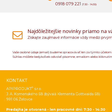
0918 079 221
(7:30 - 14:30)
Najdôležitejšie novinky priamo na v
Získajte zaujímavé informácie vždy medzi prvým
Vaše osobné údaje (email) budeme spracovávať len za týmto účelom v
Súhlas môžete kedykoľvek odvolať písomne, emailom alebo kliknutí
KONTAKT
®
APIPRODUKT
s.r.o.
J. A. Komenského 68 (bývalá Klementa Gottwalda 68)
991 06 Želovce
Predajňa je otvorená - len pracovné dni: 7:30 - 14:30