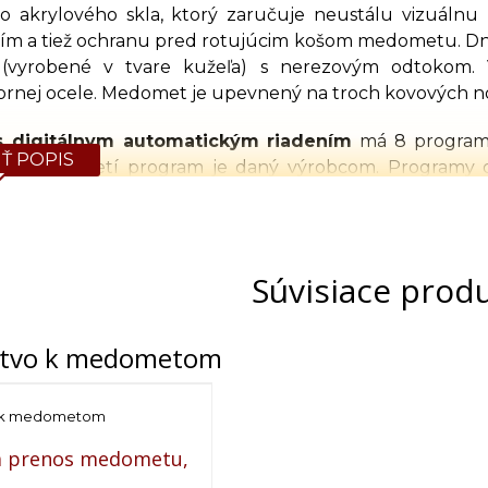
o akrylového skla, ktorý zaručuje neustálu vizuálnu
ním a tiež ochranu pred rotujúcim košom medometu. D
 (vyrobené v tvare kužeľa) s nerezovým odtokom. V
ornej ocele. Medomet je upevnený na troch kovových n
 digitálnym automatickým riadením
má 8 programo
Ť POPIS
režime, tretí program je daný výrobcom. Programy
astné nastavenia. Každý program sa skladá zo 7 krokov.
 rýchlosť a smer rotácie. Siedmy a posledný krok definu
é do medometu
Súvisiace prod
Počet
390×130 mm
30 / 42
angstroth 435x230 mm
42
nstvo k medometom
n B1/2
24 / 42
e
o k medometom
900 mm
a prenos medometu,
Elektrický, horný