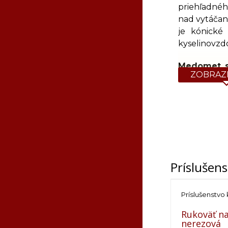
priehľadnéh
nad vytáča
je kónické
kyselinovzd
Medomet s
ZOBRAZI
manuálnom 
vytvárať vl
čas začatia,
Rámiky vhodn
Rozmer
390×260 mm / 
390x230 mm / L
Prísluše
Tatran B / Tatra
Technické údaj
Príslušenstv
Priemer bubna
Rukoväť n
Pohon
nerezová