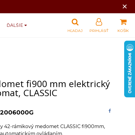
×
ĎALŠIE
HĽADAJ
PRIHLÁSIŤ
KOŠÍK
omet fi900 mm elektrický
omat, CLASSIC
2006000G
ny 42-rámikový medomet CLASSIC fi900mm,
s automatickým ovládaním.