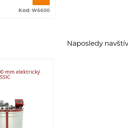
Preprava paletová
Váha netto: 56,430 kg / Váha brutto: 
Kód
:
W6600
Za doplatok je možnosť výmeny ovlád
Naposledy navští
0 mm elektrický
SSIC
rý nie je uvádzaný ako tovar skladom, vieme zab
 predfaktúry. O presnom termíne Vás budeme infor