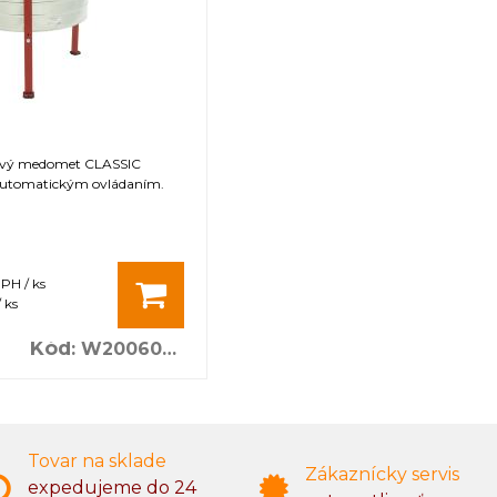
ový medomet CLASSIC
automatickým ovládaním.
DPH / ks
 ks
Kód
:
W2006000G
Tovar na sklade
Zákaznícky servis
expedujeme do 24