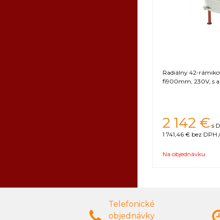
Radiálny 42-rámik
fi900mm, 230V, s 
2 142 €
s 
1 741,46 €
bez DPH /
Na objednávku
Telefonické
objednávky