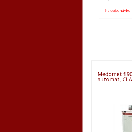
Ostatné
Na objednávku
Poznámka k
*
VIDEO:
Medomet fi90
automat, CLA
Tovar, kto
zaplatenia