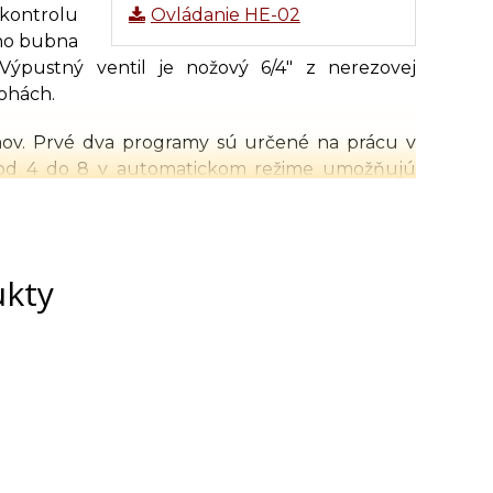
 kontrolu
Ovládanie HE-02
no bubna
ýpustný ventil je nožový 6/4" z nerezovej
ohách.
v. Prvé dva programy sú určené na prácu v
 od 4 do 8 v automatickom režime umožňujú
 V každom kroku je možné nastaviť 3 parametre:
je čas zastavenia rotácie koša medometu
ukty