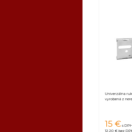
Napájanie
Ovládanie
Motor
Konštrukcia ko
Hrúbka plechu 
Ventil
Horná lišta
Plexi
Nohy
Kovanie
Kôš
Krížová výstuha
Okraj bubna
Univerzálna ru
Výška bubna
vyrobená z nere
Dodatkové info
Záruka
Certifikát
15
€
s DPH
12,20 €
bez DPH