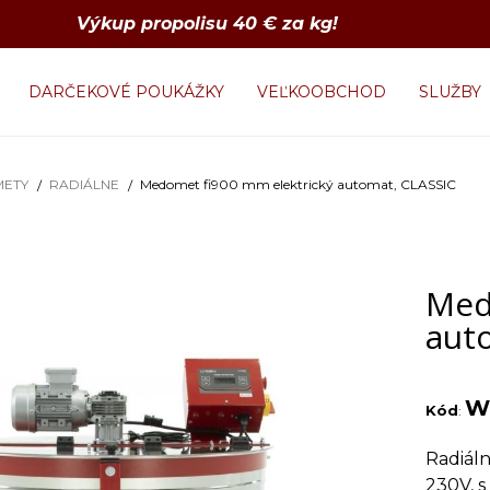
Výkup propolisu 40 € za kg!
DARČEKOVÉ POUKÁŽKY
VEĽKOOBCHOD
SLUŽBY
ETY
RADIÁLNE
Medomet fi900 mm elektrický automat, CLASSIC
Med
aut
W
Kód
:
Radiál
230V, 