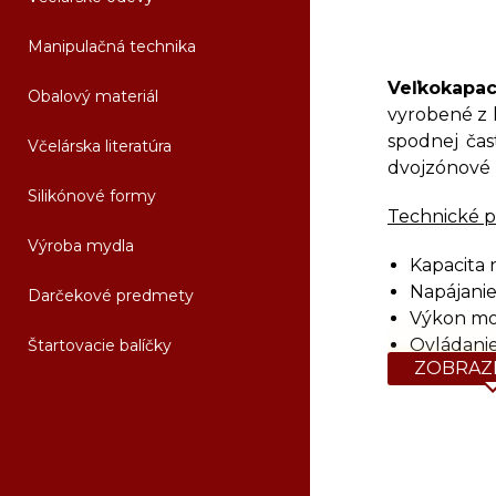
Manipulačná technika
Veľkokapac
Obalový materiál
vyrobené z 
spodnej čas
Včelárska literatúra
dvojzónové 
Silikónové formy
Technické p
Výroba mydla
Kapacita 
Napájanie
Darčekové predmety
Výkon mot
Ovládanie
Štartovacie balíčky
ZOBRAZI
Regulácia
Výpustný v
Vonkajšie
Vnútorné 
Orientačn