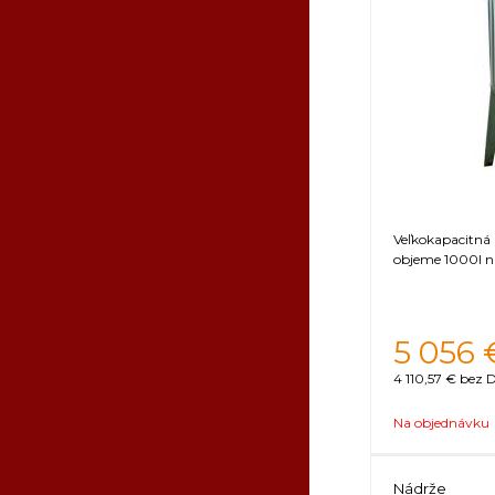
Veľkokapacitná
objeme 1000l n
5 056
4 110,57 €
bez D
Na objednávku
Nádrže