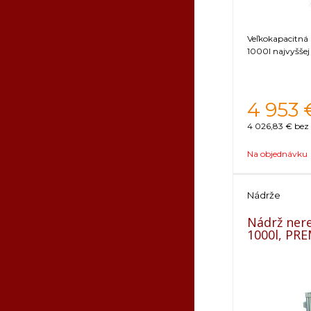
Veľkokapacitná
1000l najvyšše
4 953
4 026,83 €
bez
Na objednávku
Nádrže
Nádrž ner
1000l, PR