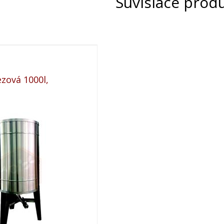
Súvisiace prod
rý nie je uvádzaný ako tovar skladom, vieme zab
 predfaktúry. O presnom termíne Vás budeme infor
zová 1000l,