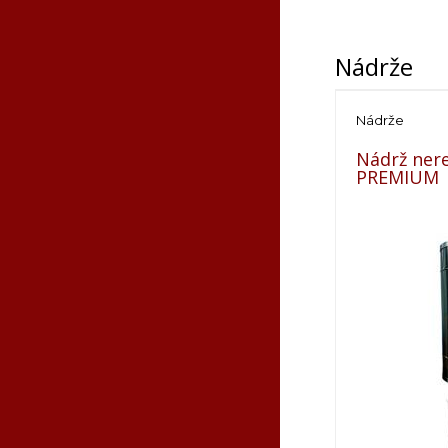
Tovar, kto
zaplatenia
Nádrže
Nádrže
Nádrž nere
PREMIUM