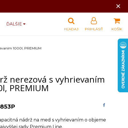
×
ĎALŠIE
HĽADAJ
PRIHLÁSIŤ
KOŠÍK
rievaním 1000l, PREMIUM
rž nerezová s vyhrievaním
0l, PREMIUM
853P
apacitná nádrž na med s vyhrievaním o objeme
ajvyššej rady Premium Line.