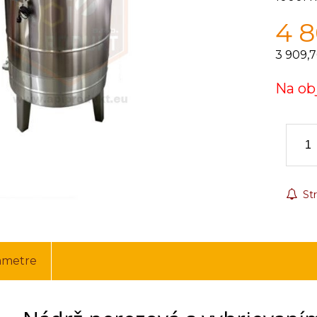
4 
3 909,7
Na ob
Str
ametre