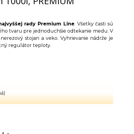
ím 1000l, PREMIUM
najvyššej rady Premium Line
. Všetky časti sú
kého tvaru pre jednoduchšie odtekanie medu. V
nerezový stojan a veko. Vyhrievanie nádrže je
ný regulátor teploty.
ná)