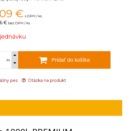
809
€
s DPH / ks
6 €
bez DPH / ks
jednávku
Pridať do košíka
ks
ážny pes
Otázka na produkt