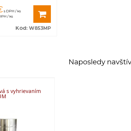
€
s DPH / ks
DPH / ks
Kód
:
W853MP
Naposledy navští
vá s vyhrievaním
IUM