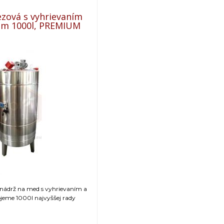
zová s vyhrievaním
om 1000l, PREMIUM
 nádrž na med s vyhrievaním a
jeme 1000l najvyššej rady