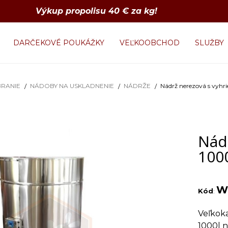
Výkup propolisu 40 € za kg!
DARČEKOVÉ POUKÁŽKY
VEĽKOOBCHOD
SLUŽBY
RANIE
NÁDOBY NA USKLADNENIE
NÁDRŽE
Nádrž nerezová s vyh
Nád
100
W
Kód
:
Veľkok
1000l n