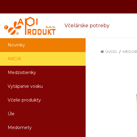
Včelárske potreby
Novinky
ÚVOD
MEDOB
AKCIA
Medzistienky
Vytápanie vosku
Včelie produkty
Úle
Medomety