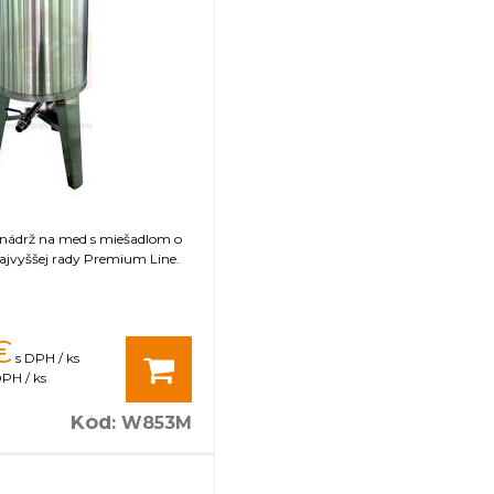
 nádrž na med s miešadlom o
ajvyššej rady Premium Line.
€
s DPH / ks
PH / ks
Kód
:
W853M