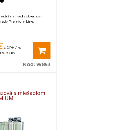
 nádrž na med s objemom
j rady Premium Line.
€
s DPH / ks
 DPH / ks
Kód
:
W853
ezová s miešadlom
EMIUM