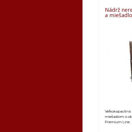
Nádrž nere
a miešadl
Veľkokapacitná
miešadlom o ob
Premium Line.