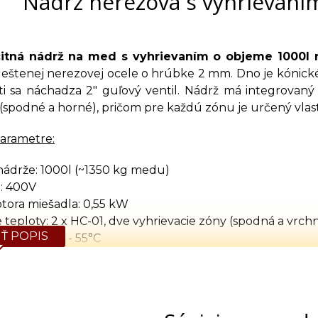
Nádrž nerezová s vyhrievan
itná nádrž na med s vyhrievaním o objeme 1000l 
leštenej nerezovej ocele o hrúbke 2 mm. Dno je kónic
ti sa náchadza 2" guľový ventil. Nádrž má integrovaný 
(spodné a horné), pričom pre každú zónu je určený vlast
arametre:
nádrže: 1000l (~1350 kg medu)
: 400V
ora miešadla: 0,55 kW
 teploty: 2 x HC-01, dve vyhrievacie zóny (spodná a vrch
Ť POPIS
 teploty: 30 - 55°C
entil: 2" guľový ventil
 rozmery (d x š x v): 1250 x 1150 x 2100 mm
rozmery (priemer x výška): 927 x 1500 mm
á hmotnosť: 182 kg