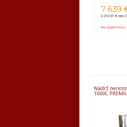
7 639
6 210,57 €
bez 
Na objednávku
Nádrž nerezo
1000l, PREM