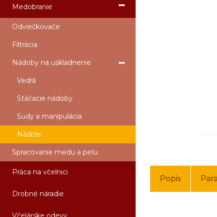
Medobranie
Odviečkovače
Filtrácia
Nádoby na uskladnenie
Vedrá
Stáčacie nádoby
Sudy a manipulácia
Nádrže
Spracovanie medu a peľu
Práca na včelnici
Popis
Par
Drobné náradie
Včelárske odevy