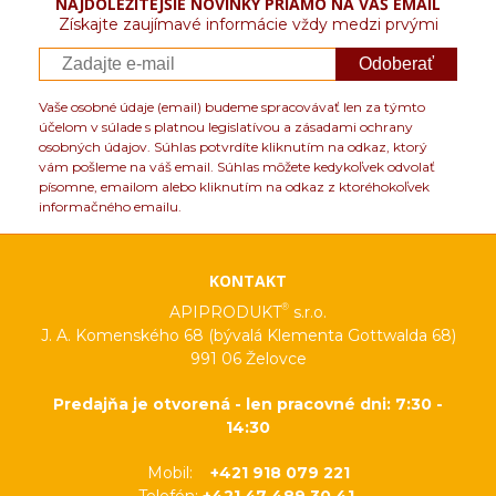
NAJDÔLEŽITEJŠIE NOVINKY PRIAMO NA VÁŠ EMAIL
Získajte zaujímavé informácie vždy medzi prvými
Odoberať
Vaše osobné údaje (email) budeme spracovávať len za týmto
účelom v súlade s platnou legislatívou a zásadami ochrany
osobných údajov. Súhlas potvrdíte kliknutím na odkaz, ktorý
vám pošleme na váš email. Súhlas môžete kedykoľvek odvolať
písomne, emailom alebo kliknutím na odkaz z ktoréhokoľvek
informačného emailu.
KONTAKT
®
APIPRODUKT
s.r.o.
J. A. Komenského 68 (bývalá Klementa Gottwalda 68)
991 06 Želovce
Predajňa je otvorená - len pracovné dni: 7:30 -
14:30
Mobil:
+421 918 079 221