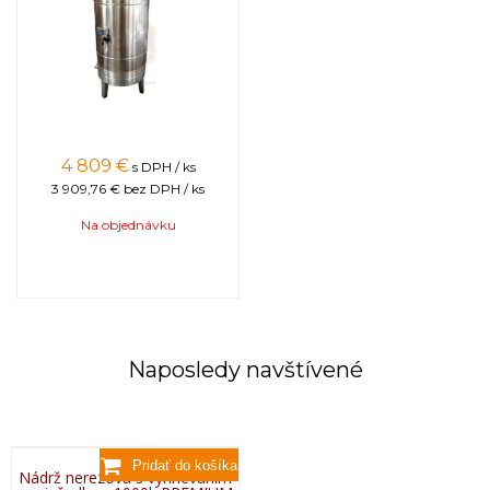
4 809
€
s DPH / ks
3 909,76 €
bez DPH / ks
Na objednávku
Naposledy navštívené
Nádrž nerezová s vyhrievaním