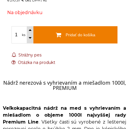
6 210,57 €
bez DPH / ks
Na objednávku
Pridať do košíka
ks
Strážny pes
Otázka na produkt
Nádrž nerezová s vyhrievaním a miešadlom 1000l,
PREMIUM
Veľkokapacitná nádrž na med s vyhrievaním a
miešadlom o objeme 1000l najvyššej rady
Premium Line
. Všetky časti sú vyrobené z leštenej
nerezovej ocele o hrúbke 2 mm. Dno je kónického