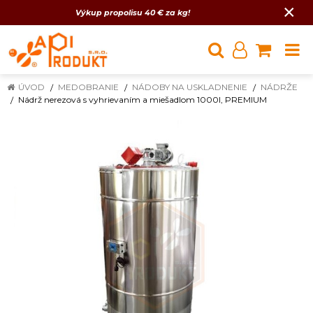
×
Výkup propolisu 40 € za kg!
ÚVOD
MEDOBRANIE
NÁDOBY NA USKLADNENIE
NÁDRŽE
Nádrž nerezová s vyhrievaním a miešadlom 1000l, PREMIUM