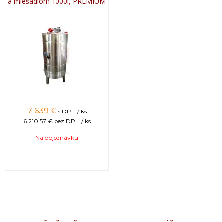
a miešadlom 1000l, PREMIUM
7 639 €
s DPH / ks
6 210,57 €
bez DPH / ks
Na objednávku