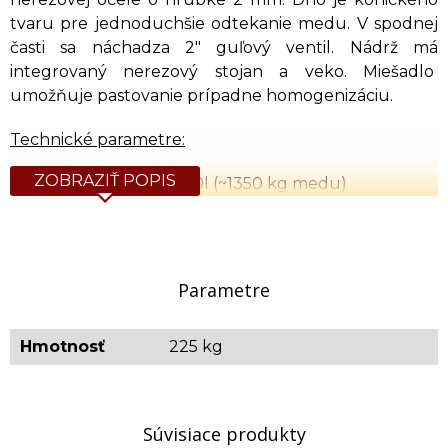
tvaru pre jednoduchšie odtekanie medu. V spodnej
časti sa náchadza 2" guľový ventil. Nádrž má
integrovaný nerezový stojan a veko. Miešadlo
umožňuje pastovanie prípadne homogenizáciu.
Technické parametre:
ZOBRAZIŤ POPIS
Kapacita nádrže: 1000l (~1350 kg medu)
Napájanie: 400V
Výkon motora miešadla: 0,55 kW
Ovládanie teploty: 2 x HC-01, dve vyhrievacie zóny
(spodná a vrchná)
Parametre
Regulácia teploty: 30 - 55°C
Výpustný ventil: 2" guľový ventil
Hmotnosť
225 kg
Vonkajšie rozmery (d x š x v): 1250 x 1150 x 2100 mm
Vnútorné rozmery (priemer x výška): 927 x 1500
mm
Orientačná hmotnosť: 225 kg
Súvisiace produkty