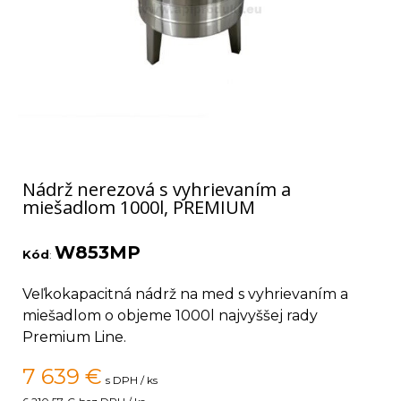
Nádrž nerezová s vyhrievaním a
miešadlom 1000l, PREMIUM
W853MP
Kód
:
Veľkokapacitná nádrž na med s vyhrievaním a
miešadlom o objeme 1000l najvyššej rady
Premium Line.
7 639
€
s DPH / ks