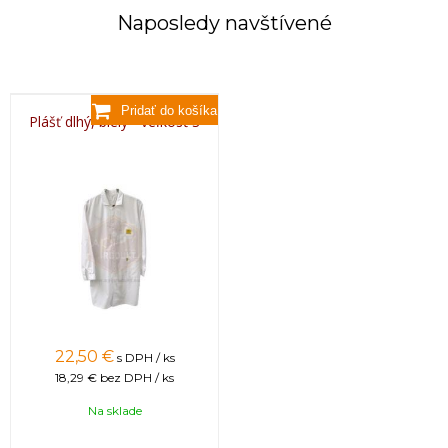
Naposledy navštívené
Plášť dlhý, biely - veľkosť S
22,50 €
s DPH / ks
18,29 €
bez DPH / ks
Na sklade