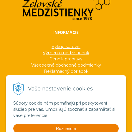
INFORMÁCIE
Výkup surovín
Výmena medzistienok
Cenník prepravy
Všeobecné obchodné podmienky
Reklamačný poriadok
Ochrana osobných údajov
Informácie o cookies
Vaše nastavenie cookies
Formuláre
Protokoly
Ocenenia
Súbory cookie nám pomáhajú pri poskytovaní
Veľkoobchod
služieb pre vás. Umožňujú spoznať a zapamätať si
Verejné obstarávanie
vaše preferencie.
Výroba sviečok zo včelieho vosku
Pravda o medzistienkach a vosku
Rozumiem