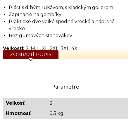
Plášť s dlhým rukávom, s klasickým golierom
Zapínanie na gombíky
Praktické dve veľké spodné vrecká a náprsné
vrecko
Bez gumových sťahovákov
Veľkosti:
S, M, L, XL, 2XL, 3XL, 4XL
ZOBRAZIŤ POPIS
Tabuľka rozmerov (cm)
Veľkosť
Výška
Obvod
Obvod
Dĺžka rukáva
Dĺžka
hrude
pása
(cm)
(
S
164
88-92
85
65
Parametre
M
170
96-100
90
66
L
176
104-108
95
67
XL
182
112-116
100
69
Veľkosť
S
2XL
188
120-126
105
72
Hmotnosť
3XL
192
132-138
0,5 kg
110
76
4XL
198
144-150
115
80
Orientačná hmotnosť: 0,5 kg