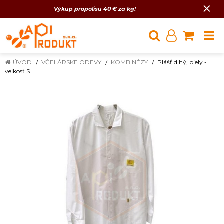
×
Výkup propolisu 40 € za kg!
ÚVOD
VČELÁRSKE ODEVY
KOMBINÉZY
Plášť dlhý, biely -
veľkosť S