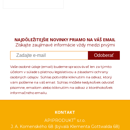
NAJDÔLEŽITEJŠIE NOVINKY PRIAMO NA VÁŠ EMAIL
Získajte zaujímavé informácie vždy medzi prvými
Odoberať
Vaše osobné údaje (email) budeme spracovávať len za týmto
účelom v súlade s platnou legislatívou a zásadami ochrany
osobných údajov. Súhlas potvrdíte kliknutím na odkaz, ktorý
vám pošleme na váš email. Súhlas môžete kedykoľvek odvolať
písomne, emailom alebo kliknutím na odkaz z ktoréhokoľvek
informačného emailu.
KONTAKT
®
APIPRODUKT
s.r.o.
J. A. Komenského 68 (bývalá Klementa Gottwalda 68)