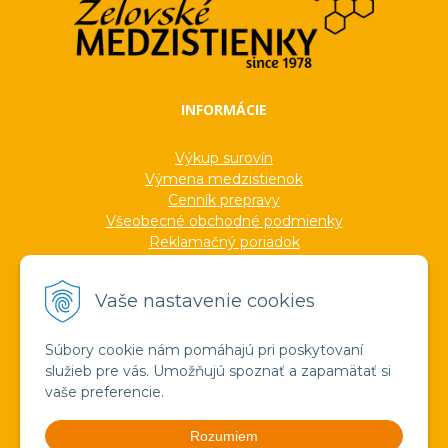
INFORMÁCIE
Výkup surovín
Výmena medzistienok
Cenník prepravy
Všeobecné obchodné podmienky
Reklamačný poriadok
Ochrana osobných údajov
Informácie o cookies
Vaše nastavenie cookies
Formuláre
Protokoly
Ocenenia
Súbory cookie nám pomáhajú pri poskytovaní
Veľkoobchod
služieb pre vás. Umožňujú spoznať a zapamätať si
Verejné obstarávanie
vaše preferencie.
Výroba sviečok zo včelieho vosku
Pravda o medzistienkach a vosku
Rozumiem