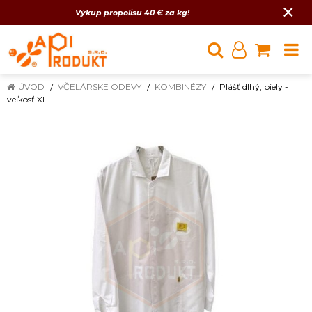
×
Výkup propolisu 40 € za kg!
ÚVOD
VČELÁRSKE ODEVY
KOMBINÉZY
Plášť dlhý, biely -
veľkosť XL