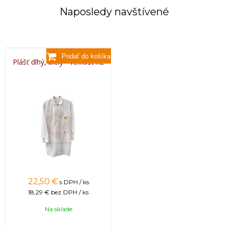
Naposledy navštívené
Plášť dlhý, biely - veľkosť XL
22,50 €
s DPH / ks
18,29 €
bez DPH / ks
Na sklade