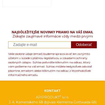
NAJDÔLEŽITEJŠIE NOVINKY PRIAMO NA VÁŠ EMAIL
Získajte zaujímavé informácie vždy medzi prvými
Odoberať
Vaše osobné údaje (email) budeme spracovávať len za týmto
účelom v súlade s platnou legislatívou a zásadami ochrany
osobných údajov. Súhlas potvrdíte kliknutím na odkaz, ktorý
vám pošleme na váš email. Súhlas môžete kedykoľvek odvolať
písomne, emailom alebo kliknutím na odkaz z ktoréhokoľvek
informačného emailu.
KONTAKT
®
APIPRODUKT
s.r.o.
J. A. Komenského 68 (bývalá Klementa Gottwalda 68)