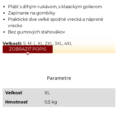
Plášť s dlhým rukávom, s klasickým golierom
Zapínanie na gombíky
Praktické dve veľké spodné vrecká a náprsné
vrecko
Bez gumových sťahovákov
Veľkosti:
S, M, L, XL, 2XL, 3XL, 4XL
ZOBRAZIŤ POPIS
Tabuľka rozmerov (cm)
Veľkosť
Výška
Obvod
Obvod
Dĺžka rukáva
Dĺžka
hrude
pása
(cm)
(
S
164
88-92
85
65
Parametre
M
170
96-100
90
66
L
176
104-108
95
67
XL
182
112-116
100
69
Veľkosť
XL
2XL
188
120-126
105
72
Hmotnosť
3XL
192
132-138
0,5 kg
110
76
4XL
198
144-150
115
80
Orientačná hmotnosť: 0,5 kg