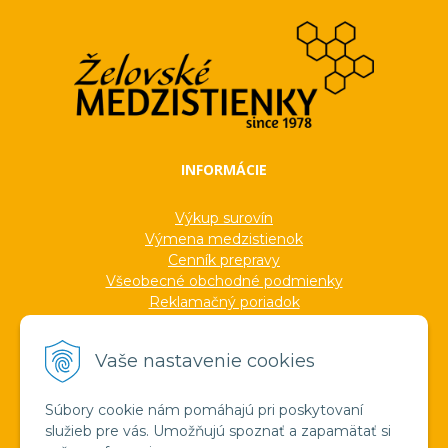
INFORMÁCIE
Výkup surovín
Výmena medzistienok
Cenník prepravy
Všeobecné obchodné podmienky
Reklamačný poriadok
Ochrana osobných údajov
Informácie o cookies
Vaše nastavenie cookies
Formuláre
Protokoly
Ocenenia
Súbory cookie nám pomáhajú pri poskytovaní
Veľkoobchod
služieb pre vás. Umožňujú spoznať a zapamätať si