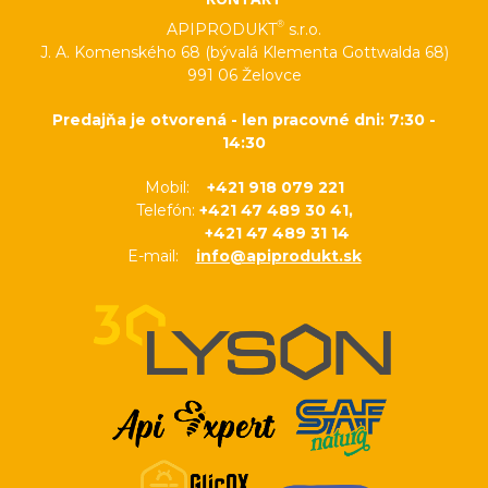
®
APIPRODUKT
s.r.o.
J. A. Komenského 68 (bývalá Klementa Gottwalda 68)
991 06 Želovce
Predajňa je otvorená - len pracovné dni: 7:30 -
14:30
Mobil:
+421 918 079 221
Telefón:
+421 47 489 30 41,
+421 47 489 31 14
E-mail:
info@apiprodukt.sk