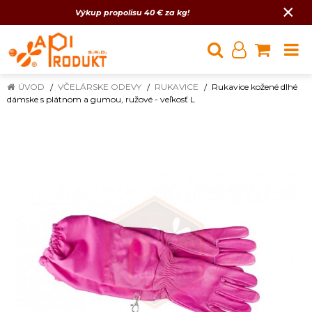
×
Výkup propolisu 40 € za kg!
ÚVOD
VČELÁRSKE ODEVY
RUKAVICE
Rukavice kožené dlhé
dámske s plátnom a gumou, ružové - veľkosť L