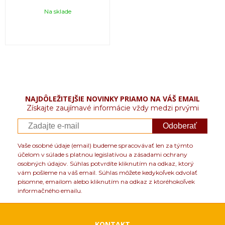
Na sklade
NAJDÔLEŽITEJŠIE NOVINKY PRIAMO NA VÁŠ EMAIL
Získajte zaujímavé informácie vždy medzi prvými
Odoberať
Vaše osobné údaje (email) budeme spracovávať len za týmto
účelom v súlade s platnou legislatívou a zásadami ochrany
osobných údajov. Súhlas potvrdíte kliknutím na odkaz, ktorý
vám pošleme na váš email. Súhlas môžete kedykoľvek odvolať
písomne, emailom alebo kliknutím na odkaz z ktoréhokoľvek
informačného emailu.
KONTAKT