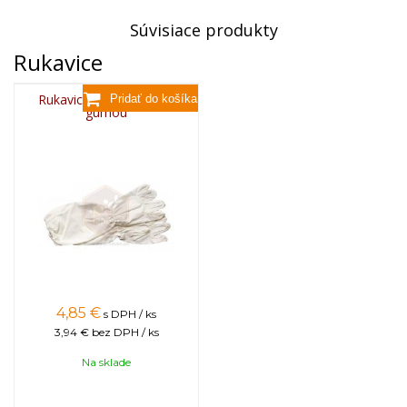
Súvisiace produkty
Rukavice
Rukavice plátené dlhé s
gumou
4,85
€
s DPH / ks
3,94 €
bez DPH / ks
Na sklade