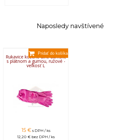
Naposledy navštívené
Rukavice kožené dlhé dámske
s plátnom a gumou, ružové -
veľkosť L
15 €
s DPH / ks
12,20 €
bez DPH / ks