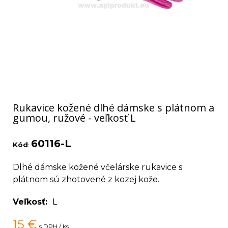
Rukavice kožené dlhé dámske s plátnom a
gumou, ružové - veľkosť L
60116-L
Kód
:
Dlhé dámske kožené včelárske rukavice s
plátnom sú zhotovené z kozej kože.
Veľkosť
L
15
€
s DPH / ks