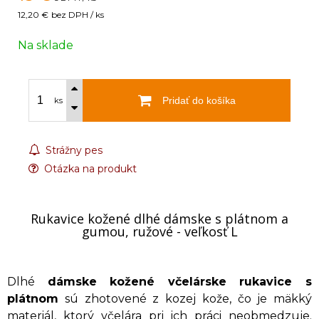
12,20 €
bez DPH / ks
Na sklade
Pridať do košíka
ks
Strážny pes
Otázka na produkt
Rukavice kožené dlhé dámske s plátnom a
gumou, ružové - veľkosť L
Dlhé
dámske kožené včelárske rukavice s
plátnom
sú zhotovené z kozej kože, čo je mäkký
materiál, ktorý včelára pri ich práci neobmedzuje.