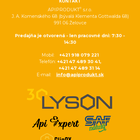
KONTAKT
®
APIPRODUKT
s.r.o.
J. A. Komenského 68 (bývalá Klementa Gottwalda 68)
991 06 Želovce
Predajňa je otvorená - len pracovné dni: 7:30 -
14:30
Mobil:
+421 918 079 221
Telefón:
+421 47 489 30 41,
+421 47 489 31 14
E-mail:
info@apiprodukt.sk