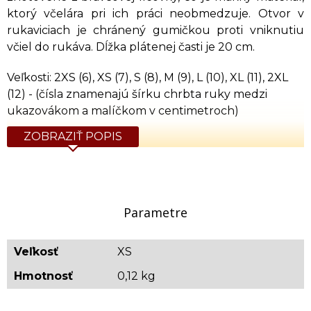
ktorý včelára pri ich práci neobmedzuje. Otvor v
rukaviciach je chránený gumičkou proti vniknutiu
včiel do rukáva. Dĺžka plátenej časti je 20 cm.
Veľkosti: 2XS (6), XS (7), S (8), M (9), L (10), XL (11), 2XL
(12) - (čísla znamenajú šírku chrbta ruky medzi
ukazovákom a malíčkom v centimetroch)
ZOBRAZIŤ POPIS
Parametre
Veľkosť
XS
Hmotnosť
0,12 kg