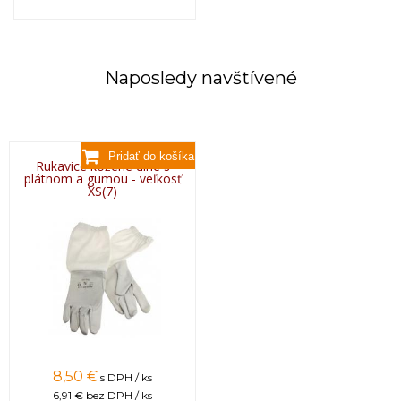
Naposledy navštívené
Rukavice kožené dlhé s
plátnom a gumou - veľkosť
XS(7)
8,50 €
s DPH / ks
6,91 €
bez DPH / ks