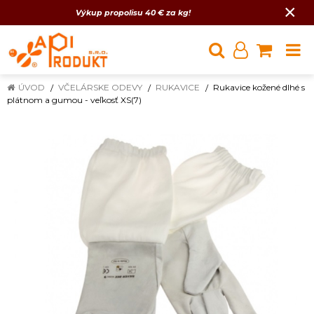
×
Výkup propolisu 40 € za kg!
ÚVOD
VČELÁRSKE ODEVY
RUKAVICE
Rukavice kožené dlhé s
plátnom a gumou - veľkosť XS(7)