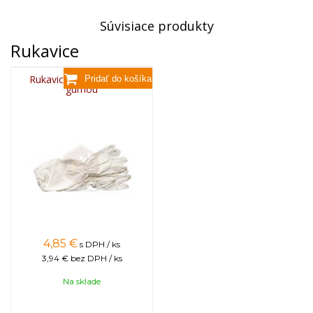
Súvisiace produkty
Rukavice
Rukavice plátené dlhé s
gumou
4,85
€
s DPH / ks
3,94 €
bez DPH / ks
Na sklade