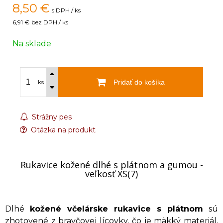
8,50
€
s DPH / ks
6,91 €
bez DPH / ks
Na sklade
Pridať do košíka
ks
Strážny pes
Otázka na produkt
Rukavice kožené dlhé s plátnom a gumou -
veľkosť XS(7)
Dlhé
kožené včelárske rukavice s plátnom
sú
zhotovené z bravčovej lícovky, čo je mäkký materiál,