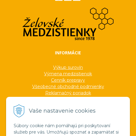
INFORMÁCIE
Výkup surovín
Výmena medzistienok
Cenník prepravy
Všeobecné obchodné podmienky
Reklamačný poriadok
Ochrana osobných údajov
Informácie o cookies
Vaše nastavenie cookies
Formuláre
Protokoly
Ocenenia
Súbory cookie nám pomáhajú pri poskytovaní
Veľkoobchod
služieb pre vás. Umožňujú spoznať a zapamätať si