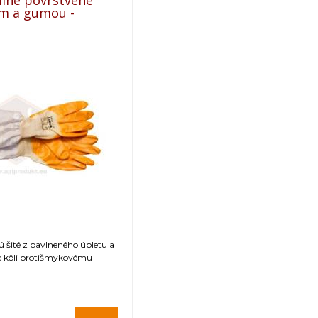
ilné povrstvené
om a gumou -
ú šité z bavlneného úpletu a
le kôli protišmykovému