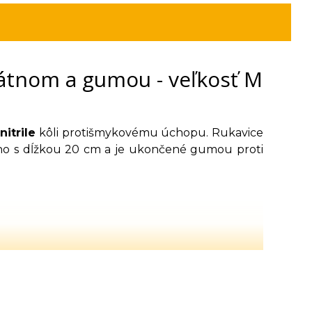
látnom a gumou - veľkosť M
itrile
kôli protišmykovému úchopu. Rukavice
tno s dĺžkou 20 cm a je ukončené gumou proti