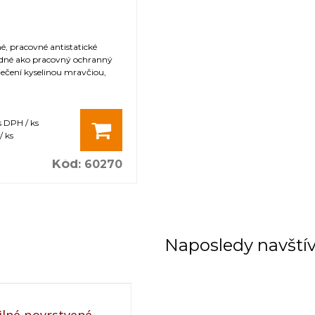
, pracovné antistatické
odné ako pracovný ochranný
liečení kyselinou mravčiou,
s DPH / ks
/ ks
Kód
:
60270
Naposledy navští