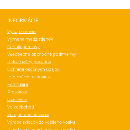
INFORMÁCIE
Výkup surovín
Výmena medzistienok
Cenník prepravy
Všeobecné obchodné podmienky
Reklamačný poriadok
Ochrana osobných údajov
Informácie o cookies
Formuláre
Protokoly
Ocenenia
Veľkoobchod
Verejné obstarávanie
Výroba sviečok zo včelieho vosku
Pravda o medzistienkach a vosku