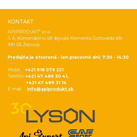
KONTAKT
®
APIPRODUKT
s.r.o.
J. A. Komenského 68 (bývalá Klementa Gottwalda 68)
991 06 Želovce
Predajňa je otvorená - len pracovné dni: 7:30 - 14:30
Mobil:
+421 918 079 221
Telefón:
+421 47 489 30 41,
+421 47 489 31 14
E-mail:
info@apiprodukt.sk