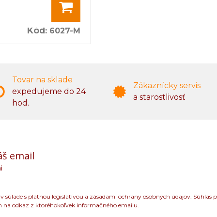
Kód
:
6027-M
Tovar na sklade
Zákaznícky servis
expedujeme do 24
a starostlivosť
hod.
áš email
i
 súlade s platnou legislatívou a zásadami ochrany osobných údajov. Súhlas p
m na odkaz z ktoréhokoľvek informačného emailu.