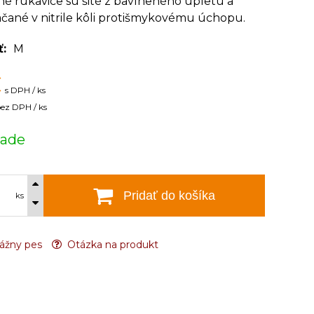
é rukavice sú šité z bavlneného úpletu a
čané v nitrile kôli protišmykovému úchopu.
ť
M
€
s DPH / ks
ez DPH / ks
lade
Pridať do košíka
ks
ážny pes
Otázka na produkt