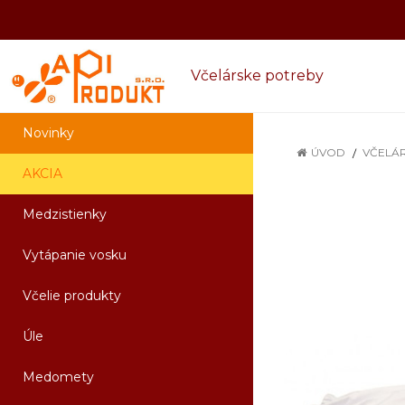
Včelárske potreby
Novinky
ÚVOD
VČELÁ
AKCIA
Medzistienky
Vytápanie vosku
Včelie produkty
Úle
Medomety