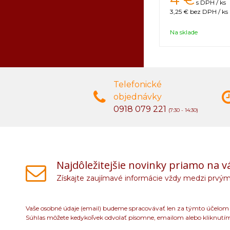
s DPH / ks
3,25 €
bez DPH / ks
Na sklade
Telefonické
objednávky
0918 079 221
(7:30 - 14:30)
Najdôležitejšie novinky priamo na v
Získajte zaujímavé informácie vždy medzi prvým
Vaše osobné údaje (email) budeme spracovávať len za týmto účelom v
Súhlas môžete kedykoľvek odvolať písomne, emailom alebo kliknutí