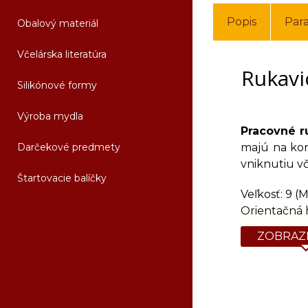
Popis
Par
Obalový materiál
Včelárska literatúra
Rukavi
Silikónové formy
Výroba mydla
Pracovné r
Darčekové predmety
majú na kon
vniknutiu vč
Štartovacie balíčky
Veľkosť: 9 (M)
Orientačná 
ZOBRAZI