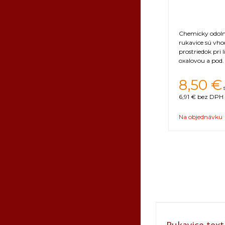
Chemicky odolné
rukavice sú vh
prostriedok pri 
oxalovou a pod.
8,50
€
6,91 €
bez DPH 
Na objednávku