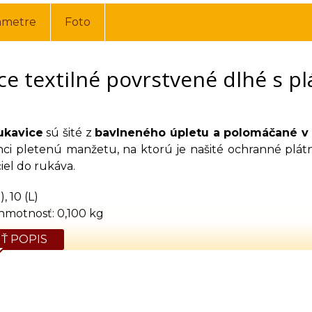
ametre
Foto
ce textilné povrstvené dlhé s p
ukavice
sú šité z
bavlneného úpletu a polomáčané v n
ci pletenú manžetu, na ktorú je našité ochranné plá
iel do rukáva.
, 10 (L)
hmotnosť: 0,100 kg
Ť POPIS