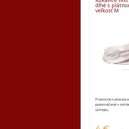
Rukavice text
dlhé s plátn
veľkosť M
Pracovné rukavice s
polomáčané v nitri
úchopu.
4 €