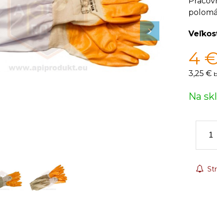
Pracovn
polomá
Veľkos
4
3,25 €
b
Na sk
Str