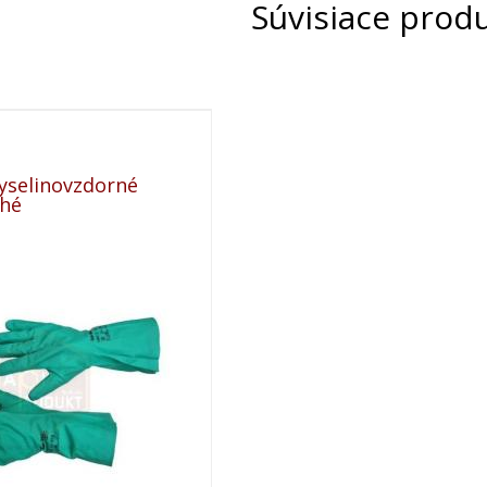
Súvisiace prod
yselinovzdorné
hé