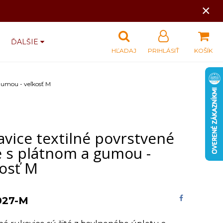
×
ĎALŠIE
HĽADAJ
PRIHLÁSIŤ
KOŠÍK
 gumou - veľkosť M
vice textilné povrstvené
é s plátnom a gumou -
kosť M
027-M