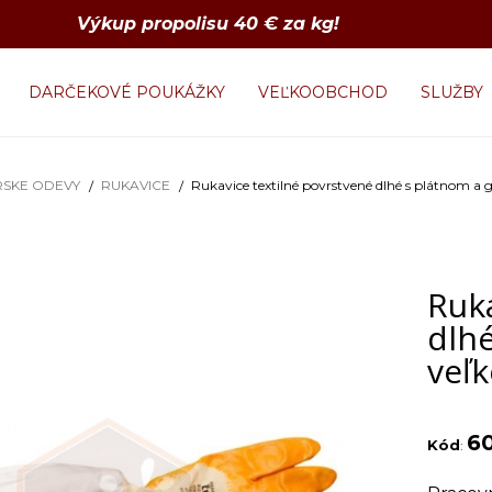
Výkup propolisu 40 € za kg!
DARČEKOVÉ POUKÁŽKY
VEĽKOOBCHOD
SLUŽBY
RSKE ODEVY
RUKAVICE
Rukavice textilné povrstvené dlhé s plátnom a
Ruka
dlh
veľ
6
Kód
: