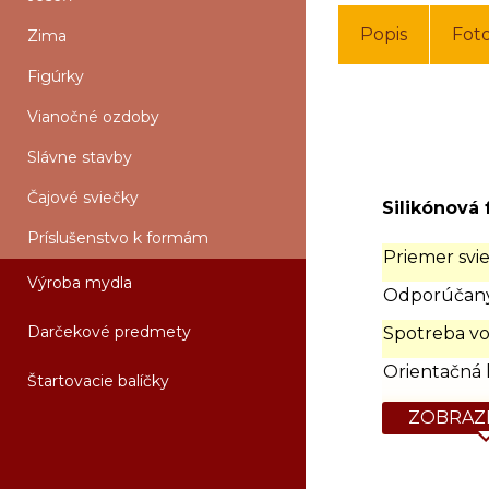
Popis
Fot
Zima
Figúrky
Vianočné ozdoby
Slávne stavby
Čajové sviečky
Silikónová 
Príslušenstvo k formám
Priemer svie
Výroba mydla
Odporúčaný
Darčekové predmety
Spotreba vo
Orientačná 
Štartovacie balíčky
ZOBRAZI