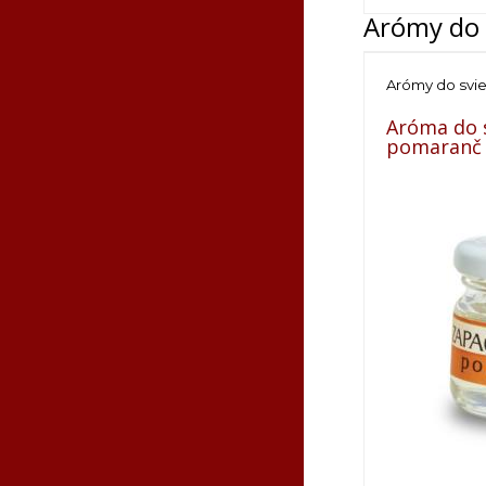
Arómy do 
Arómy do svi
Aróma do s
pomaranč