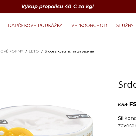
Výkup propolisu 40 € za kg!
DARČEKOVÉ POUKÁŽKY
VEĽKOOBCHOD
SLUŽBY
NOVÉ FORMY
LETO
Srdce s kvetmi, na zavesenie
Srdc
F
Kód
:
Silikón
zavese