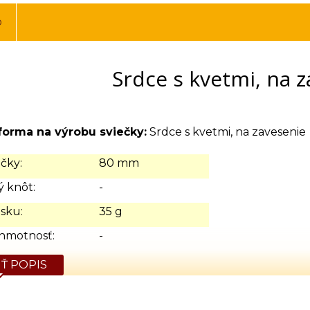
o
Srdce s kvetmi, na 
forma na výrobu sviečky:
Srdce s kvetmi, na zavesenie
čky:
80 mm
 knôt:
-
sku:
35 g
hmotnosť:
-
Ť POPIS