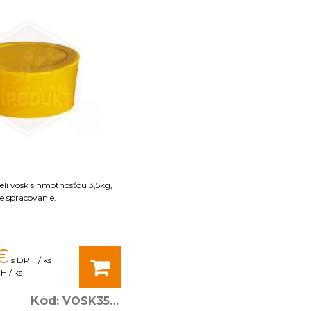
čelí vosk s hmotnosťou 3,5kg,
e spracovanie.
€
s DPH / ks
H / ks
Kód
:
VOSK3500