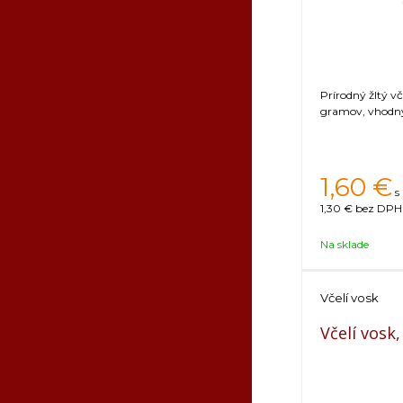
Prírodný žltý v
gramov, vhodný 
1,60
€
s
1,30 €
bez DPH 
Na sklade
Včelí vosk
Včelí vosk,