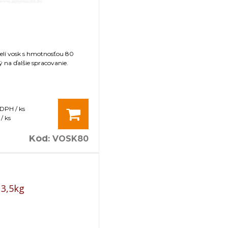
čelí vosk s hmotnosťou 80
na ďalšie spracovanie.
 DPH / ks
/ ks
Kód
:
VOSK80
 3,5kg