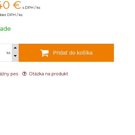
40
€
s DPH / ks
bez DPH / ks
lade
Pridať do košíka
ks
ážny pes
Otázka na produkt