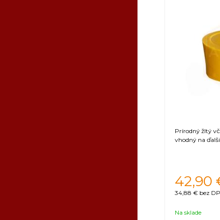
Prírodný žltý v
vhodný na ďalši
42,90
34,88 €
bez DP
Na sklade