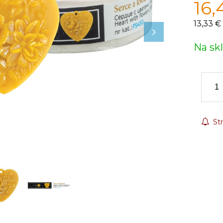
16,
13,33 €
Na sk
Str