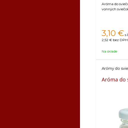
Aróma do sviečo
vonných sviečo
3,10
€
s
2,52 €
bez DPH 
Na sklade
Arómy do svi
Aróma do s