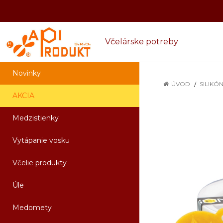
Včelárske potreby
Novinky
ÚVOD
SILIKÓ
AKCIA
Medzistienky
Vytápanie vosku
Včelie produkty
Úle
Medomety