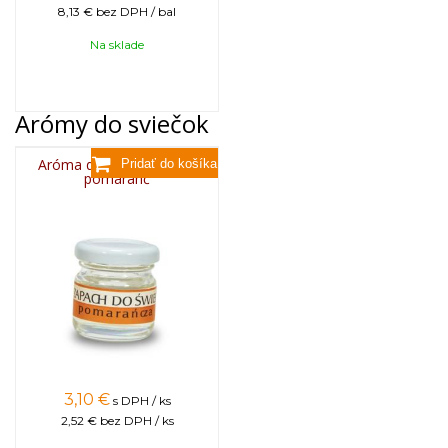
8,13 €
bez DPH / bal
Na sklade
Arómy do sviečok
Aróma do sviečok, 25g -
pomaranč
3,10
€
s DPH / ks
2,52 €
bez DPH / ks