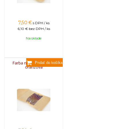
7,50
€
s DPH / ks
6,10 €
bez DPH / ks
Na sklade
Farba na sviečky, 25g -
oranžová