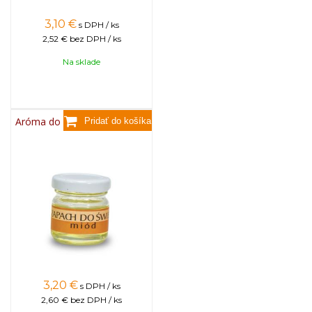
3,10
€
s DPH / ks
2,52 €
bez DPH / ks
Na sklade
Aróma do sviečok, 25g - med
3,20
€
s DPH / ks
2,60 €
bez DPH / ks