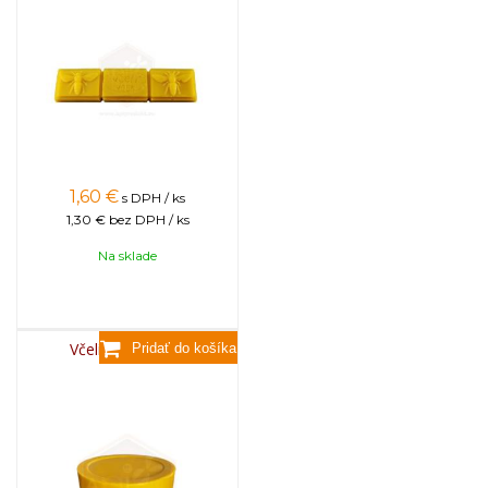
1,60
€
s DPH / ks
1,30 €
bez DPH / ks
Na sklade
Včelí vosk, 3,5kg