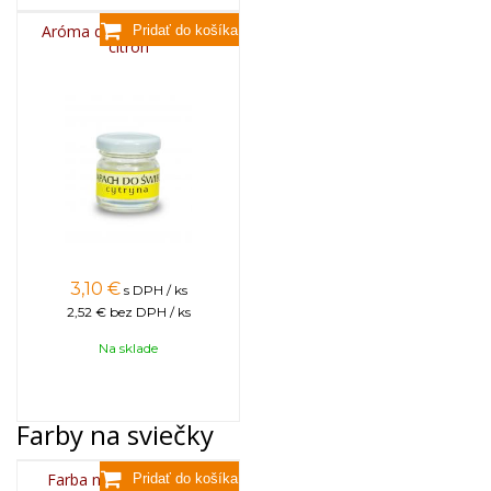
Aróma do sviečok, 25g -
citrón
3,10
€
s DPH / ks
2,52 €
bez DPH / ks
Na sklade
Farby na sviečky
Farba na sviečky, 25g -