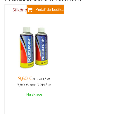
Silikónový sprej 400 ml
9,60
€
s DPH / ks
7,80 €
bez DPH / ks
Na sklade