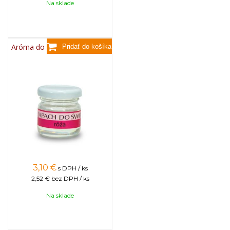
Na sklade
Aróma do sviečok, 25g - ruža
3,10
€
s DPH / ks
2,52 €
bez DPH / ks
Na sklade