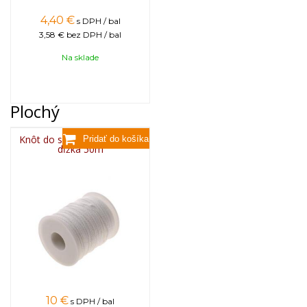
4,40
€
s DPH / bal
3,58 €
bez DPH / bal
Na sklade
Plochý
Knôt do sviečky plochý 3x8,
dĺžka 50m
10
€
s DPH / bal