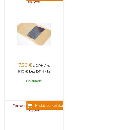
fialová
7,50
€
s DPH / ks
6,10 €
bez DPH / ks
Na sklade
Farba na sviečky, 25g -
ružová