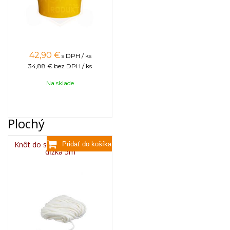
42,90
€
s DPH / ks
34,88 €
bez DPH / ks
Na sklade
Plochý
Knôt do sviečky plochý 3x8,
dĺžka 5m