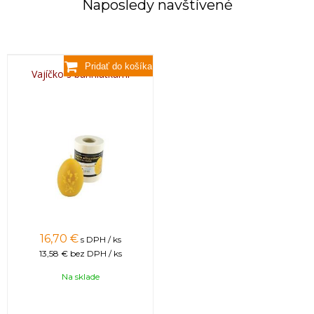
Naposledy navštívené
Vajíčko s bahniatkami
16,70 €
s DPH / ks
13,58 €
bez DPH / ks
Na sklade