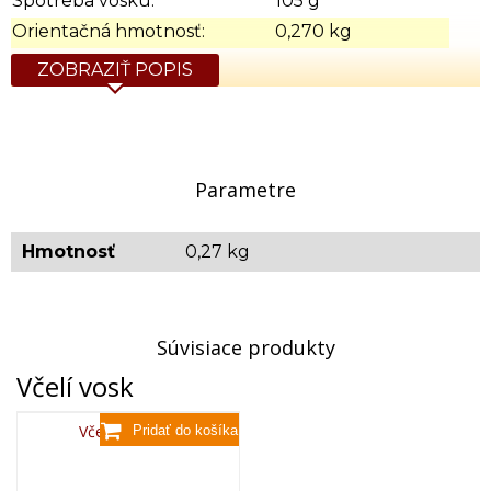
Spotreba vosku:
105 g
Orientačná hmotnosť:
0,270 kg
ZOBRAZIŤ POPIS
Parametre
Hmotnosť
0,27 kg
Súvisiace produkty
Včelí vosk
Včelí vosk,80g