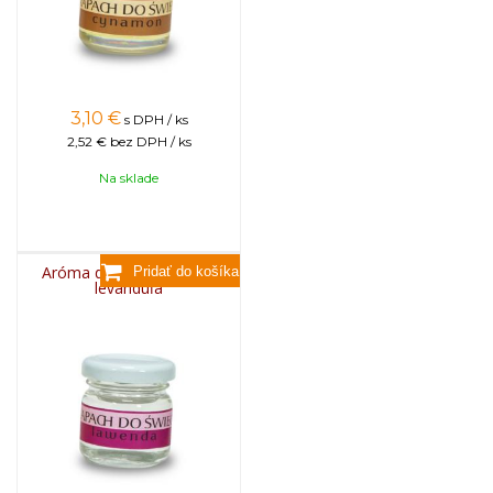
3,10
€
s DPH / ks
2,52 €
bez DPH / ks
Na sklade
Aróma do sviečok, 25g -
levanduľa