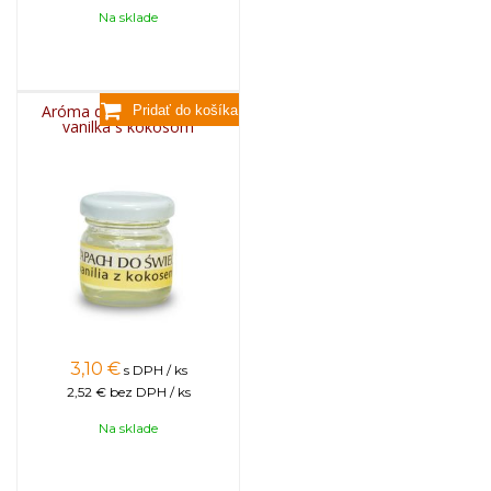
Na sklade
Aróma do sviečok, 25g -
vanilka s kokosom
3,10
€
s DPH / ks
2,52 €
bez DPH / ks
Na sklade