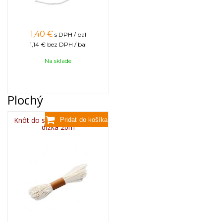
1,40
€
s DPH / bal
1,14 €
bez DPH / bal
Na sklade
Plochý
Knôt do sviečky plochý 3x8,
dĺžka 20m