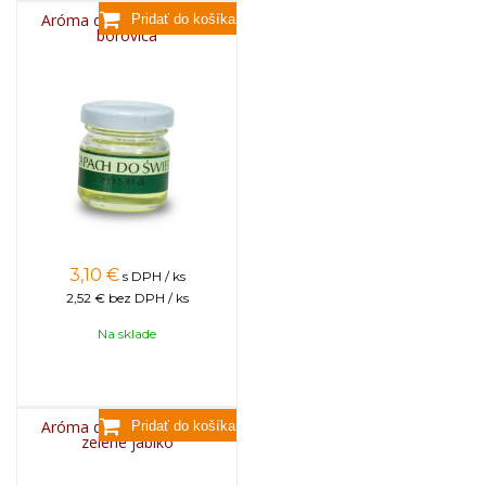
Aróma do sviečok, 25g -
borovica
3,10
€
s DPH / ks
2,52 €
bez DPH / ks
Na sklade
Aróma do sviečok, 25g -
zelené jablko