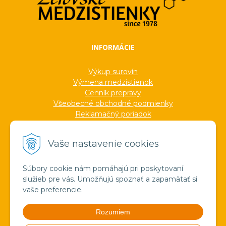
INFORMÁCIE
Výkup surovín
Výmena medzistienok
Cenník prepravy
Všeobecné obchodné podmienky
Reklamačný poriadok
Ochrana osobných údajov
Informácie o cookies
Vaše nastavenie cookies
Formuláre
Protokoly
Ocenenia
Súbory cookie nám pomáhajú pri poskytovaní
Veľkoobchod
služieb pre vás. Umožňujú spoznať a zapamätať si
Verejné obstarávanie
vaše preferencie.
Výroba sviečok zo včelieho vosku
Pravda o medzistienkach a vosku
Rozumiem
Spoznajte náš región!