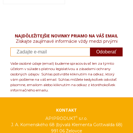
NAJDÔLEŽITEJŠIE NOVINKY PRIAMO NA VÁŠ EMAIL
Získajte zaujímavé informácie vždy medzi prvými
Odoberať
Vaše osobné údaje (email) budeme spracovávať len za týmto
účelom v súlade s platnou legislatívou a zásadami ochrany
osobných údajov. Súhlas potvrdíte kliknutím na odkaz, ktorý
vám pošleme na váš email. Súhlas môžete kedykoľvek odvolať
písomne, emailom alebo kliknutím na odkaz z ktoréhokoľvek
informačného emailu.
KONTAKT
®
APIPRODUKT
s.r.o.
J. A. Komenského 68 (bývalá Klementa Gottwalda 68)
991 06 Želovce