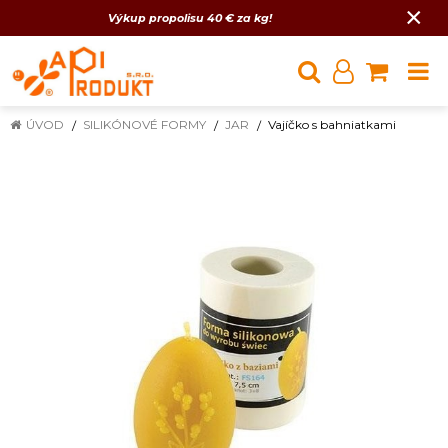
×
Výkup propolisu 40 € za kg!
ÚVOD
SILIKÓNOVÉ FORMY
JAR
Vajíčko s bahniatkami