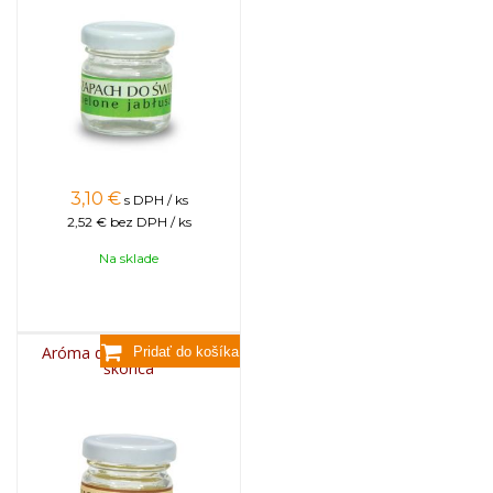
3,10
€
s DPH / ks
2,52 €
bez DPH / ks
Na sklade
Aróma do sviečok, 25g -
škorica