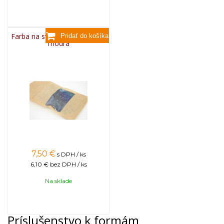
Farba na sviečky, 25g - svetlo
modrá
7,50
€
s DPH / ks
6,10 €
bez DPH / ks
Na sklade
Príslušenstvo k formám