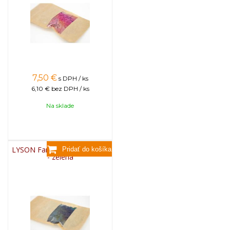
7,50
€
s DPH / ks
6,10 €
bez DPH / ks
Na sklade
LYSON Farba na sviečky, 25g
- zelená