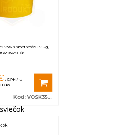
čelí vosk s hmotnosťou 3,5kg,
e spracovanie.
€
s DPH / ks
H / ks
Kód
:
VOSK3500
sviečok
ečok