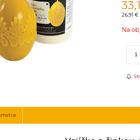
33,
26,91 €
Na ob
Str
ametre