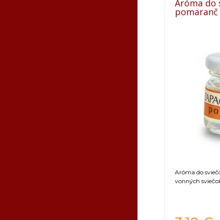
Aróma do s
pomaranč
Aróma do sviečo
vonných sviečo