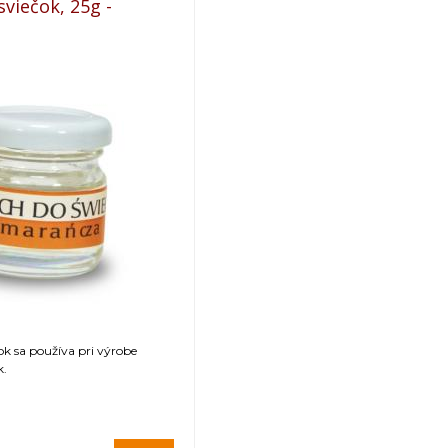
viečok, 25g -
k sa používa pri výrobe
k.