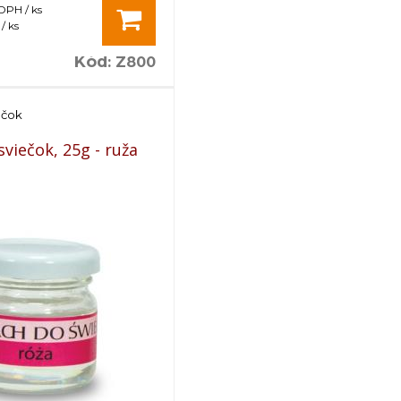
 DPH / ks
/ ks
Kód
:
Z800
ečok
viečok, 25g - ruža