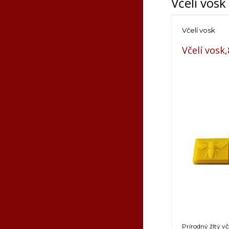
Včelí vosk
Včelí vosk
Včelí vosk
Prírodný žltý v