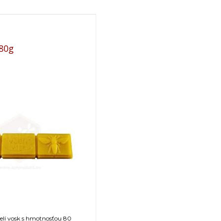
,80g
čelí vosk s hmotnosťou 80