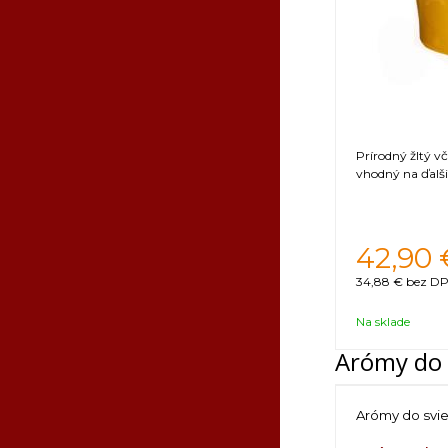
Prírodný žltý v
vhodný na ďalši
42,90
34,88 €
bez DP
Na sklade
Arómy do 
Arómy do svi