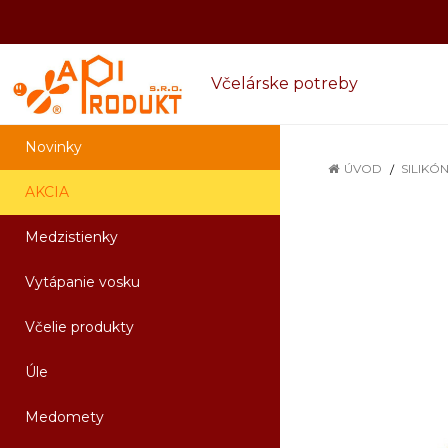
Včelárske potreby
Novinky
ÚVOD
SILIKÓ
AKCIA
Medzistienky
Vytápanie vosku
Včelie produkty
Úle
Medomety