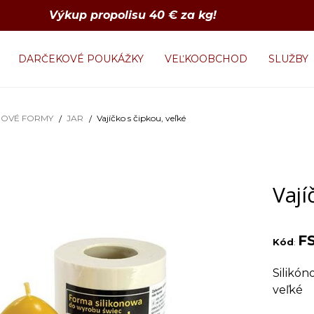
Výkup propolisu 40 € za kg!
DARČEKOVÉ POUKÁŽKY
VEĽKOOBCHOD
SLUŽBY
NOVÉ FORMY
JAR
Vajíčko s čipkou, veľké
Vají
F
Kód
:
Silikón
veľké