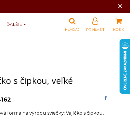
×
ĎALŠIE
HĽADAJ
PRIHLÁSIŤ
KOŠÍK
čko s čipkou, veľké
S162
ová forma na výrobu sviečky: Vajíčko s čipkou,