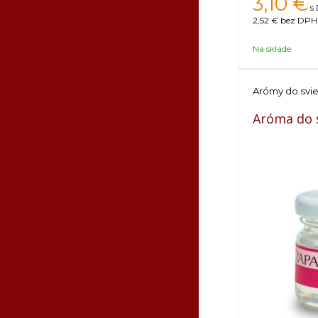
3,10
€
s
2,52 €
bez DPH 
Na sklade
Arómy do svi
Aróma do s