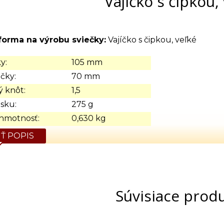
Vajíčko s čipkou,
forma na výrobu sviečky:
Vajíčko s čipkou, veľké
y:
105 mm
čky:
70 mm
 knôt:
1,5
sku:
275 g
hmotnosť:
0,630 kg
Ť POPIS
Súvisiace prod