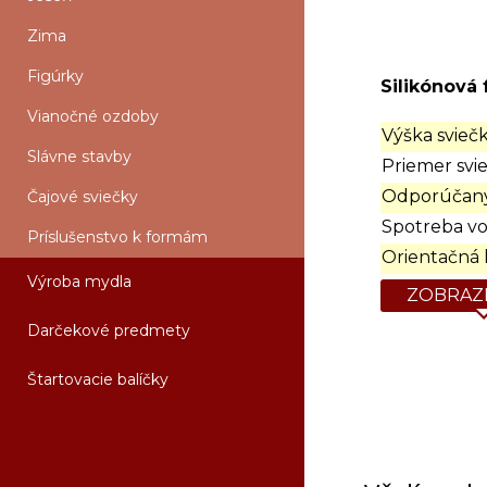
Zima
Figúrky
Silikónová 
Vianočné ozdoby
Výška sviečk
Slávne stavby
Priemer svie
Odporúčaný
Čajové sviečky
Spotreba vo
Príslušenstvo k formám
Orientačná 
Výroba mydla
ZOBRAZI
Darčekové predmety
Štartovacie balíčky