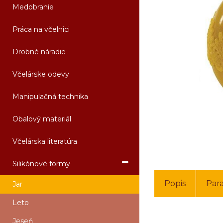
Medobranie
Práca na včelnici
Drobné náradie
Včelárske odevy
Manipulačná technika
Obalový materiál
Včelárska literatúra
Silikónové formy
Popis
Par
Jar
Leto
Jeseň