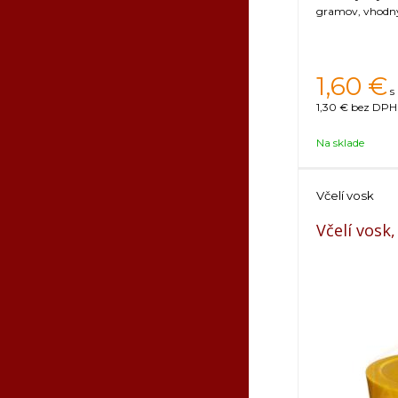
gramov, vhodný 
1,60
€
s
1,30 €
bez DPH 
Na sklade
Včelí vosk
Včelí vosk,