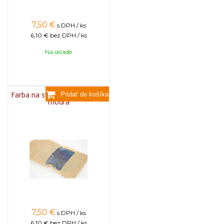
7,50
€
s DPH / ks
6,10 €
bez DPH / ks
Na sklade
Farba na sviečky, 25g - svetlo
modrá
7,50
€
s DPH / ks
6,10 €
bez DPH / ks