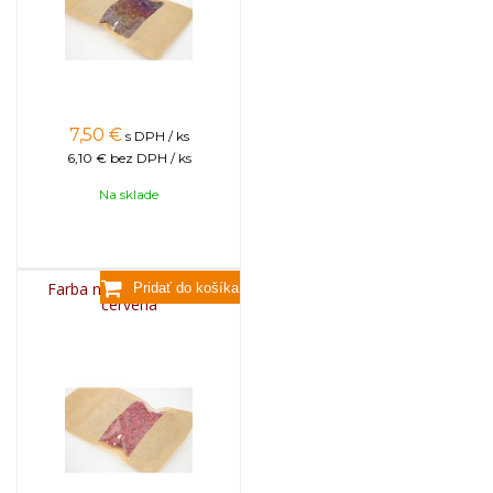
7,50
€
s DPH / ks
6,10 €
bez DPH / ks
Na sklade
Farba na sviečky, 25g -
červená