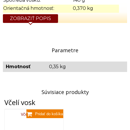
Spotreba vosku:
140 g
Orientačná hmotnosť:
0,370 kg
ZOBRAZIŤ POPIS
Parametre
Hmotnosť
0,35 kg
Súvisiace produkty
Včelí vosk
Včelí vosk,80g