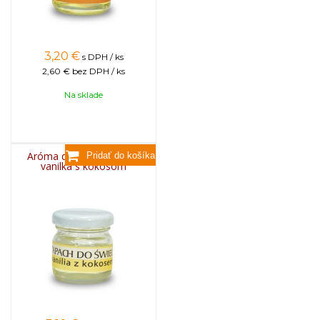
3,20
€
s DPH / ks
2,60 €
bez DPH / ks
Na sklade
Aróma do sviečok, 25g -
vanilka s kokosom