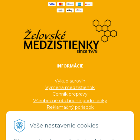
INFORMÁCIE
Výkup surovín
Výmena medzistienok
Cenník prepravy
Všeobecné obchodné podmienky
Reklamačný poriadok
Ochrana osobných údajov
Informácie o cookies
Vaše nastavenie cookies
Formuláre
Protokoly
Ocenenia