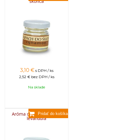
škorica
3,10
€
s DPH / ks
2,52 €
bez DPH / ks
Na sklade
Aróma do sviečok, 25g -
levanduľa