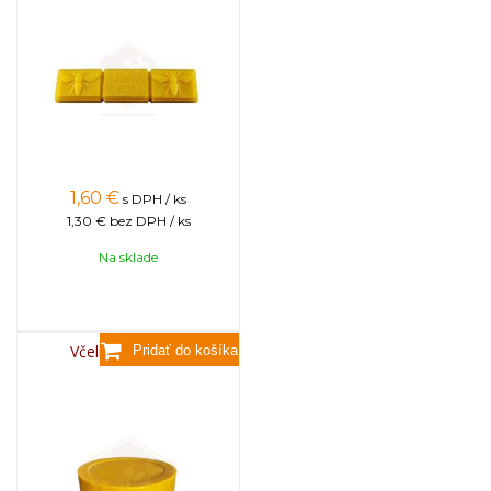
1,60
€
s DPH / ks
1,30 €
bez DPH / ks
Na sklade
Včelí vosk, 3,5kg