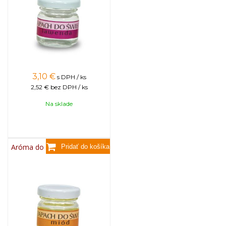
3,10
€
s DPH / ks
2,52 €
bez DPH / ks
Na sklade
Aróma do sviečok, 25g - med