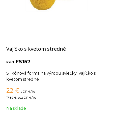
Vajíčko s kvetom stredné
FS157
Kód
:
Silikónová forma na výrobu sviečky: Vajíčko s
kvetom stredné
22
€
s DPH / ks
17,89 €
bez DPH / ks
Na sklade