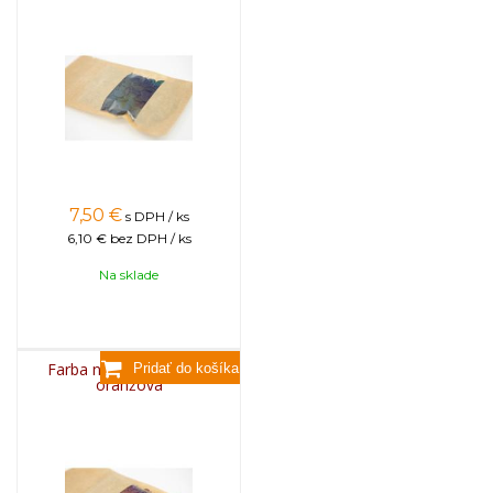
7,50
€
s DPH / ks
6,10 €
bez DPH / ks
Na sklade
Farba na sviečky, 25g -
oranžová