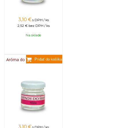
3,10
€
s DPH / ks
2,52 €
bez DPH / ks
Na sklade
Aróma do sviečok, 25g - ruža
3,10
€
s DPH / ks