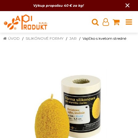
×
Výkup propolisu 40 € za kg!
ÚVOD
SILIKÓNOVÉ FORMY
JAR
Vajíčko s kvetom stredné