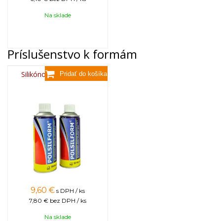
Na sklade
Príslušenstvo k formám
Silikónový sprej 400 ml
9,60
€
s DPH / ks
7,80 €
bez DPH / ks
Na sklade