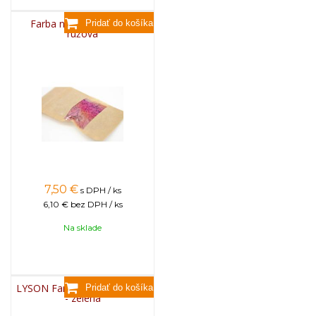
Farba na sviečky, 25g -
ružová
7,50
€
s DPH / ks
6,10 €
bez DPH / ks
Na sklade
LYSON Farba na sviečky, 25g
- zelená