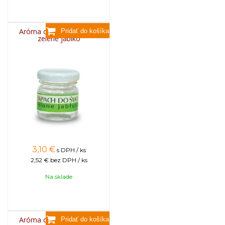
Aróma do sviečok, 25g -
zelené jablko
3,10
€
s DPH / ks
2,52 €
bez DPH / ks
Na sklade
Aróma do sviečok, 25g -