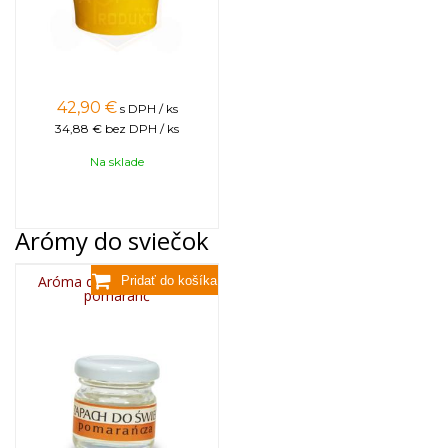
42,90
€
s DPH / ks
34,88 €
bez DPH / ks
Na sklade
Arómy do sviečok
Aróma do sviečok, 25g -
pomaranč