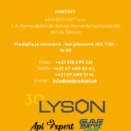
KONTAKT
®
APIPRODUKT
s.r.o.
J. A. Komenského 68 (bývalá Klementa Gottwalda 68)
991 06 Želovce
Predajňa je otvorená - len pracovné dni: 7:30 -
14:30
Mobil:
+421 918 079 221
Telefón:
+421 47 489 30 41,
+421 47 489 31 14
E-mail:
info@apiprodukt.sk