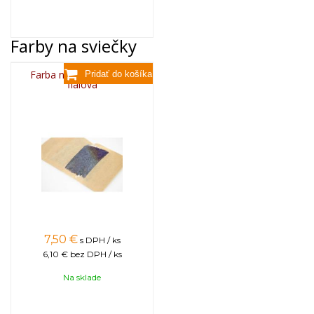
Farby na sviečky
Farba na sviečky, 25g -
fialová
7,50
€
s DPH / ks
6,10 €
bez DPH / ks
Na sklade