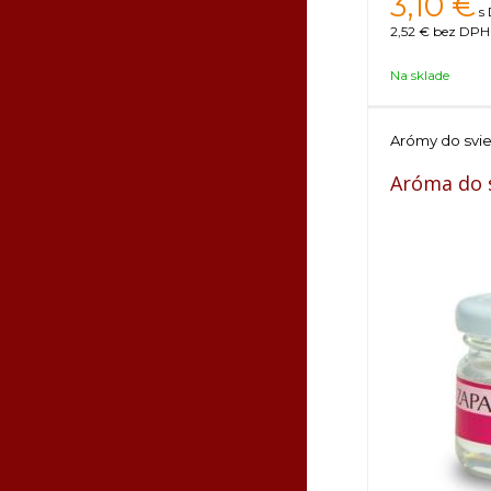
3,10
€
s
2,52 €
bez DPH 
Na sklade
Arómy do svi
Aróma do s