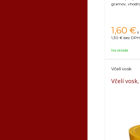
gramov, vhodný 
1,60
€
s
1,30 €
bez DPH 
Na sklade
Včelí vosk
Včelí vosk,