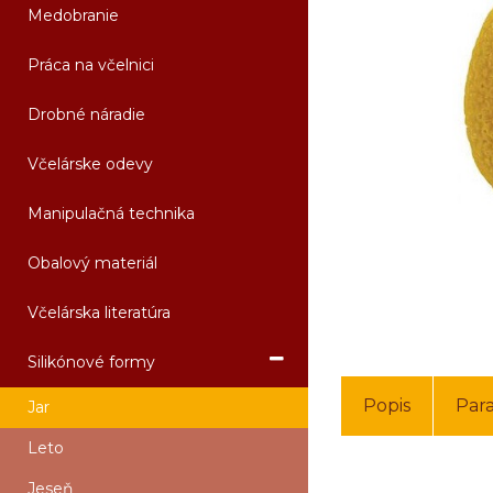
Medobranie
Práca na včelnici
Drobné náradie
Včelárske odevy
Manipulačná technika
Obalový materiál
Včelárska literatúra
Silikónové formy
Popis
Par
Jar
Leto
Jeseň