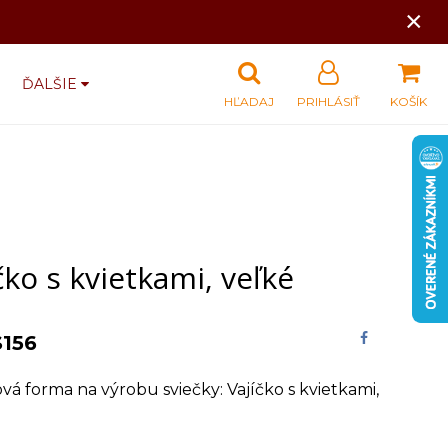
×
ĎALŠIE
HĽADAJ
PRIHLÁSIŤ
KOŠÍK
čko s kvietkami, veľké
S156
ová forma na výrobu sviečky: Vajíčko s kvietkami,