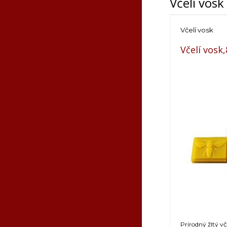
Včelí vosk
Včelí vosk
Včelí vosk
Prírodný žltý v