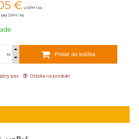
05
€
s DPH / ks
bez DPH / ks
lade
Pridať do košíka
ks
ážny pes
Otázka na produkt