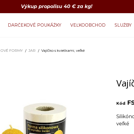
Výkup propolisu 40 € za kg!
DARČEKOVÉ POUKÁŽKY
VEĽKOOBCHOD
SLUŽBY
NOVÉ FORMY
JAR
Vajíčko s kvietkami, veľké
Vají
F
Kód
:
Silikón
veľké