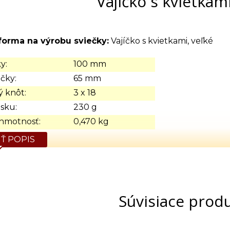
Vajíčko s kvietkami
forma na výrobu sviečky:
Vajíčko s kvietkami, veľké
y:
100 mm
čky:
65 mm
 knôt:
3 x 18
sku:
230 g
hmotnosť:
0,470 kg
Ť POPIS
Súvisiace prod