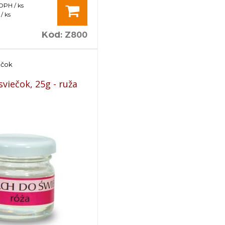
 DPH / ks
/ ks
Kód
:
Z800
ečok
viečok, 25g - ruža