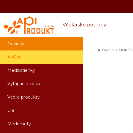
Včelárske potreby
Novinky
ÚVOD
SILIKÓ
AKCIA
Medzistienky
Vytápanie vosku
Včelie produkty
Úle
Medomety