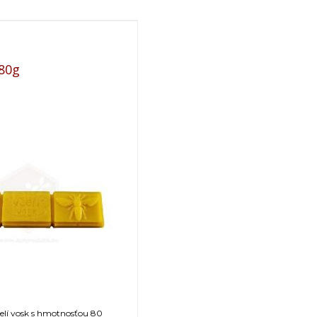
,80g
čelí vosk s hmotnosťou 80