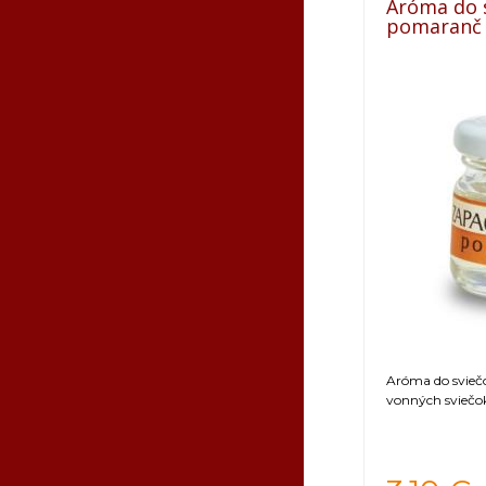
Aróma do s
pomaranč
Aróma do sviečo
vonných sviečo