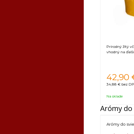
Prírodný žltý v
vhodný na ďalši
42,90
34,88 €
bez DP
Na sklade
Arómy do 
Arómy do svi