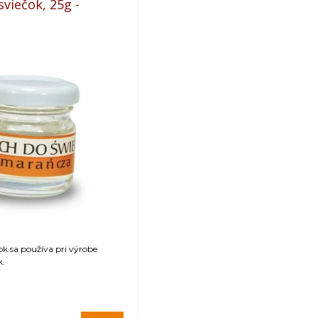
viečok, 25g -
k sa používa pri výrobe
k.