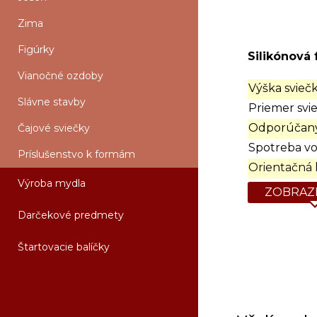
Zima
Figúrky
Silikónová 
Vianočné ozdoby
Výška sviečk
Slávne stavby
Priemer svie
Odporúčaný
Čajové sviečky
Spotreba vo
Príslušenstvo k formám
Orientačná 
Výroba mydla
ZOBRAZI
Darčekové predmety
Štartovacie balíčky