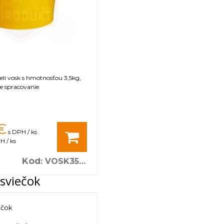
čelí vosk s hmotnosťou 3,5kg,
e spracovanie.
€
s DPH / ks
H / ks
Kód
:
VOSK3500
sviečok
ečok