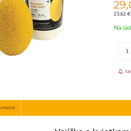
29,
23,62 €
Na sk
Str
ametre