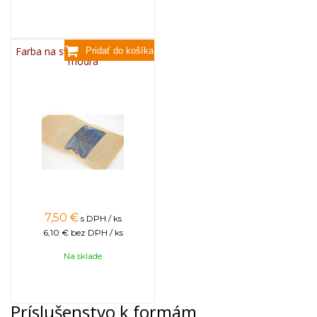
Farba na sviečky, 25g - svetlo
modrá
7,50
€
s DPH / ks
6,10 €
bez DPH / ks
Na sklade
Príslušenstvo k formám