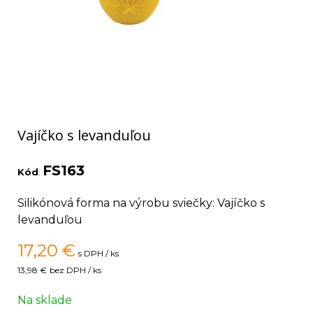
Vajíčko s levanduľou
FS163
Kód
:
Silikónová forma na výrobu sviečky: Vajíčko s
levanduľou
17,20
€
s DPH / ks
13,98 €
bez DPH / ks
Na sklade