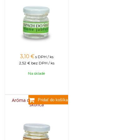
3,10
€
s DPH / ks
2,52 €
bez DPH / ks
Na sklade
Aróma do sviečok, 25g -
škorica