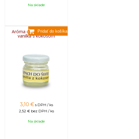
Na sklade
Aróma do sviečok, 25g -
vanilka s kokosom
3,10
€
s DPH / ks
2,52 €
bez DPH / ks
Na sklade