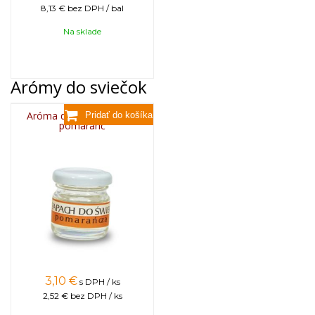
8,13 €
bez DPH / bal
Na sklade
Arómy do sviečok
Aróma do sviečok, 25g -
pomaranč
3,10
€
s DPH / ks
2,52 €
bez DPH / ks