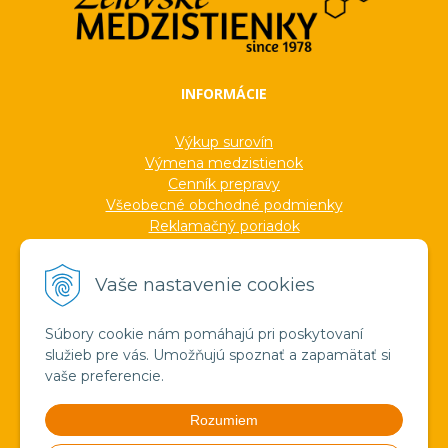
INFORMÁCIE
Výkup surovín
Výmena medzistienok
Cenník prepravy
Všeobecné obchodné podmienky
Reklamačný poriadok
Ochrana osobných údajov
Informácie o cookies
Vaše nastavenie cookies
Formuláre
Protokoly
Ocenenia
Súbory cookie nám pomáhajú pri poskytovaní
Veľkoobchod
služieb pre vás. Umožňujú spoznať a zapamätať si
Verejné obstarávanie
vaše preferencie.
Výroba sviečok zo včelieho vosku
Pravda o medzistienkach a vosku
Rozumiem
Spoznajte náš región!