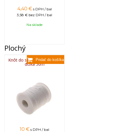
4,40
€
s DPH / bal
3,58 €
bez DPH / bal
Na sklade
Plochý
Knôt do sviečky plochý 3x8,
dĺžka 50m
10
€
s DPH / bal