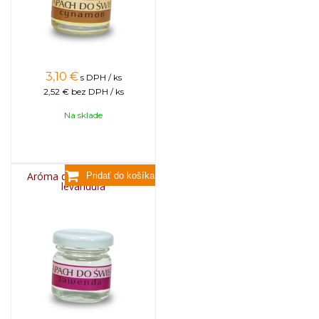
3,10
€
s DPH / ks
2,52 €
bez DPH / ks
Na sklade
Aróma do sviečok, 25g -
levanduľa