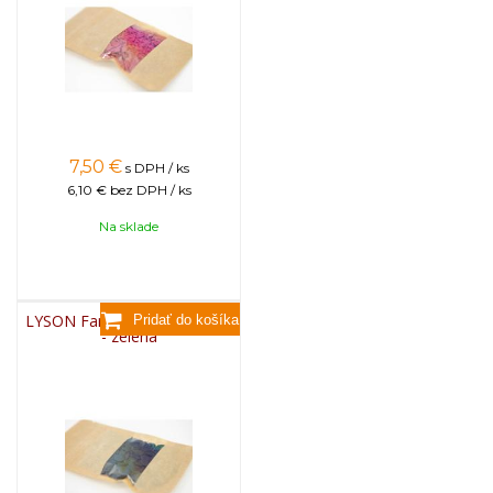
7,50
€
s DPH / ks
6,10 €
bez DPH / ks
Na sklade
LYSON Farba na sviečky, 25g
- zelená