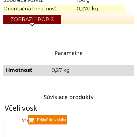
Spotreba vosku:
100 g
Orientačná hmotnosť:
0,270 kg
ZOBRAZIŤ POPIS
Parametre
Hmotnosť
0,27 kg
Súvisiace produkty
Včelí vosk
Včelí vosk,80g