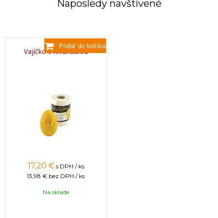
Naposledy navštívené
Vajíčko s levanduľou
17,20 €
s DPH / ks
13,98 €
bez DPH / ks
Na sklade