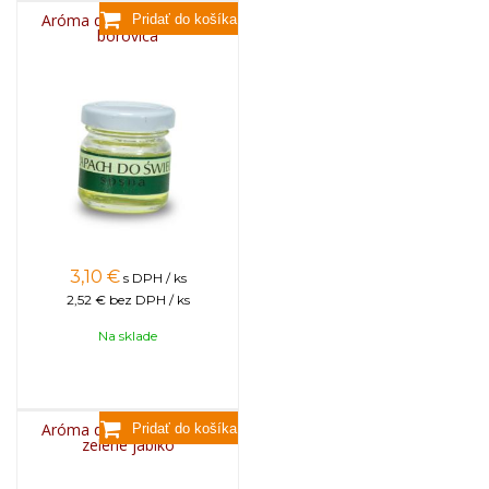
Aróma do sviečok, 25g -
borovica
3,10
€
s DPH / ks
2,52 €
bez DPH / ks
Na sklade
Aróma do sviečok, 25g -
zelené jablko