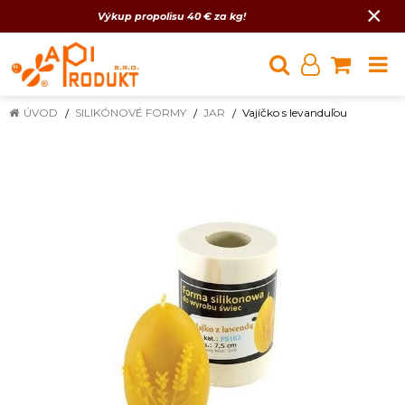
×
Výkup propolisu 40 € za kg!
ÚVOD
SILIKÓNOVÉ FORMY
JAR
Vajíčko s levanduľou