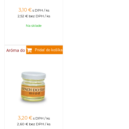
3,10
€
s DPH / ks
2,52 €
bez DPH / ks
Na sklade
Aróma do sviečok, 25g - med
3,20
€
s DPH / ks
2,60 €
bez DPH / ks