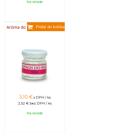
Na sklade
Aróma do sviečok, 25g - ruža
3,10
€
s DPH / ks
2,52 €
bez DPH / ks
Na sklade