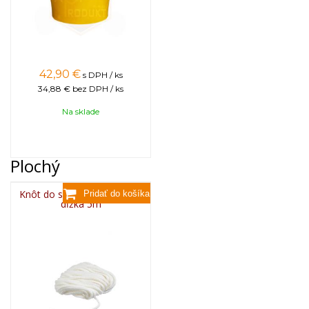
42,90
€
s DPH / ks
34,88 €
bez DPH / ks
Na sklade
Plochý
Knôt do sviečky plochý 3x8,
dĺžka 5m