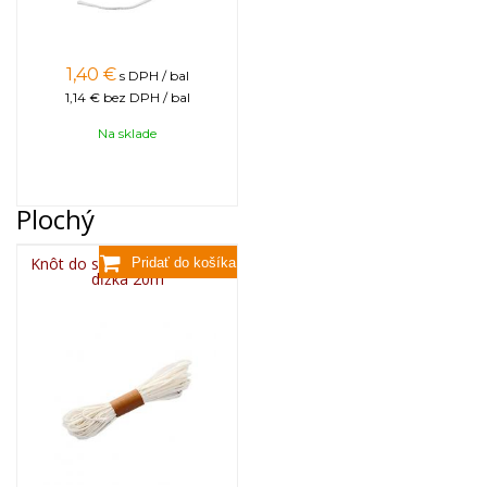
1,40
€
s DPH / bal
1,14 €
bez DPH / bal
Na sklade
Plochý
Knôt do sviečky plochý 3x8,
dĺžka 20m