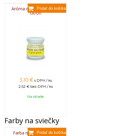
Aróma do sviečok, 25g -
citrón
3,10
€
s DPH / ks
2,52 €
bez DPH / ks
Na sklade
Farby na sviečky
Farba na sviečky, 25g -