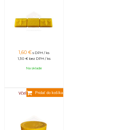
1,60
€
s DPH / ks
1,30 €
bez DPH / ks
Na sklade
Včelí vosk, 3,5kg