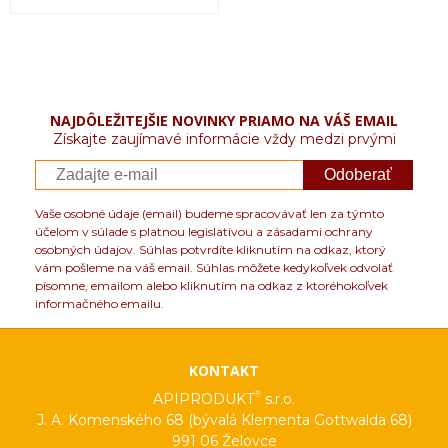
NAJDÔLEŽITEJŠIE NOVINKY PRIAMO NA VÁŠ EMAIL
Získajte zaujímavé informácie vždy medzi prvými
Odoberať
Vaše osobné údaje (email) budeme spracovávať len za týmto
účelom v súlade s platnou legislatívou a zásadami ochrany
osobných údajov. Súhlas potvrdíte kliknutím na odkaz, ktorý
vám pošleme na váš email. Súhlas môžete kedykoľvek odvolať
písomne, emailom alebo kliknutím na odkaz z ktoréhokoľvek
informačného emailu.
KONTAKT
®
APIPRODUKT
s.r.o.
J. A. Komenského 68 (bývalá Klementa Gottwalda 68)
991 06 Želovce