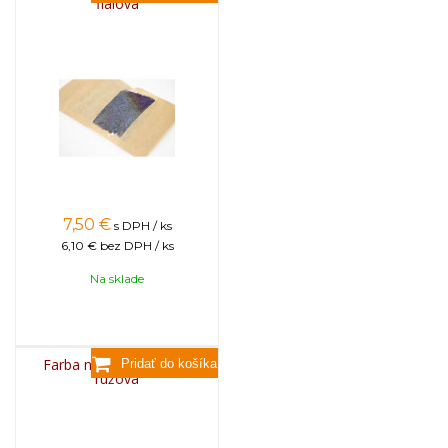
fialová
7,50
€
s DPH / ks
6,10 €
bez DPH / ks
Na sklade
Farba na sviečky, 25g -
ružová