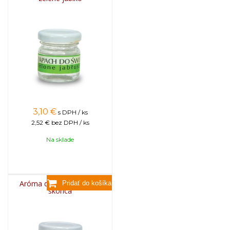
3,10
€
s DPH / ks
2,52 €
bez DPH / ks
Na sklade
Aróma do sviečok, 25g -
škorica