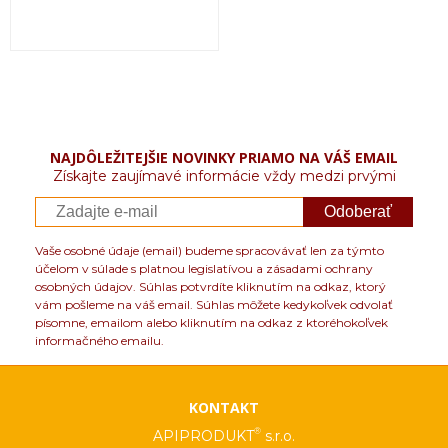
NAJDÔLEŽITEJŠIE NOVINKY PRIAMO NA VÁŠ EMAIL
Získajte zaujímavé informácie vždy medzi prvými
Odoberať
Vaše osobné údaje (email) budeme spracovávať len za týmto
účelom v súlade s platnou legislatívou a zásadami ochrany
osobných údajov. Súhlas potvrdíte kliknutím na odkaz, ktorý
vám pošleme na váš email. Súhlas môžete kedykoľvek odvolať
písomne, emailom alebo kliknutím na odkaz z ktoréhokoľvek
informačného emailu.
KONTAKT
®
APIPRODUKT
s.r.o.