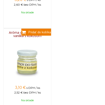
2,60 €
bez DPH / ks
Na sklade
Aróma do sviečok, 25g -
vanilka s kokosom
3,10
€
s DPH / ks
2,52 €
bez DPH / ks
Na sklade