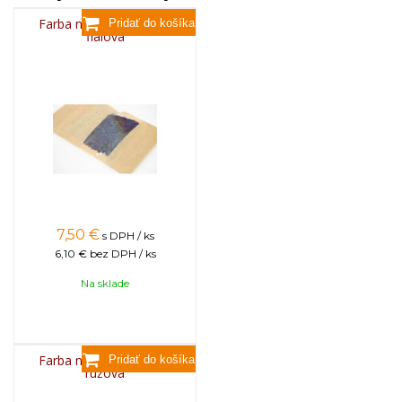
Farba na sviečky, 25g -
fialová
7,50
€
s DPH / ks
6,10 €
bez DPH / ks
Na sklade
Farba na sviečky, 25g -
ružová