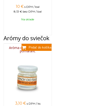
10
€
s DPH / bal
8,13 €
bez DPH / bal
Na sklade
Arómy do sviečok
Aróma do sviečok, 25g -
pomaranč
3,10
€
s DPH / ks