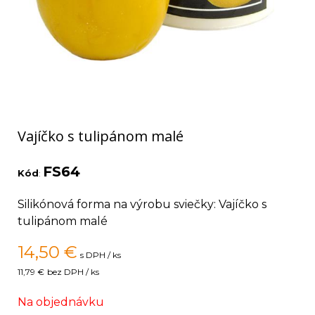
Vajíčko s tulipánom malé
FS64
Kód
:
Silikónová forma na výrobu sviečky: Vajíčko s
tulipánom malé
14,50
€
s DPH / ks
11,79 €
bez DPH / ks
Na objednávku