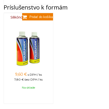
Príslušenstvo k formám
Silikónový sprej 400 ml
9,60
€
s DPH / ks
7,80 €
bez DPH / ks
Na sklade