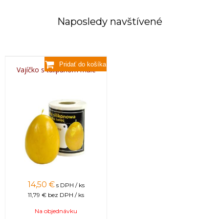
Naposledy navštívené
Vajíčko s tulipánom malé
14,50 €
s DPH / ks
11,79 €
bez DPH / ks
Na objednávku