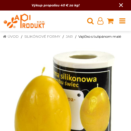
×
Výkup propolisu 40 € za kg!
ÚVOD
SILIKÓNOVÉ FORMY
JAR
Vajíčko s tulipánom malé