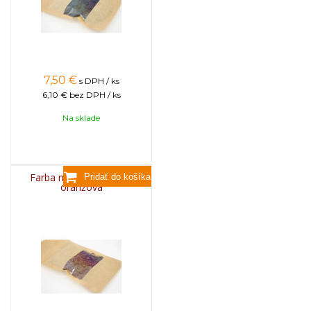
7,50
€
s DPH / ks
6,10 €
bez DPH / ks
Na sklade
Farba na sviečky, 25g -
oranžová