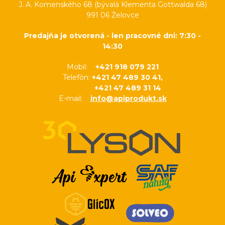
J. A. Komenského 68 (bývalá Klementa Gottwalda 68)
991 06 Želovce
Predajňa je otvorená - len pracovné dni: 7:30 -
14:30
Mobil:
+421 918 079 221
Telefón:
+421 47 489 30 41,
+421 47 489 31 14
E-mail:
info@apiprodukt.sk