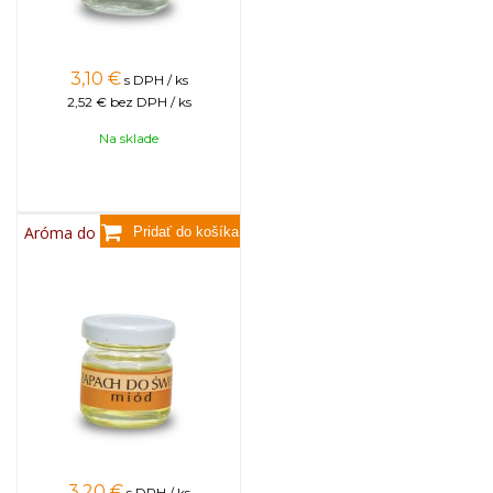
3,10
€
s DPH / ks
2,52 €
bez DPH / ks
Na sklade
Aróma do sviečok, 25g - med
3,20
€
s DPH / ks