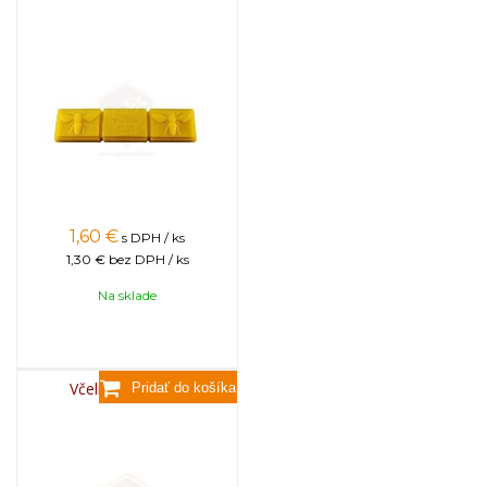
1,60
€
s DPH / ks
1,30 €
bez DPH / ks
Na sklade
Včelí vosk, 3,5kg