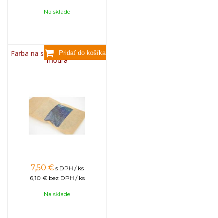
Na sklade
Farba na sviečky, 25g - svetlo
modrá
7,50
€
s DPH / ks
6,10 €
bez DPH / ks
Na sklade