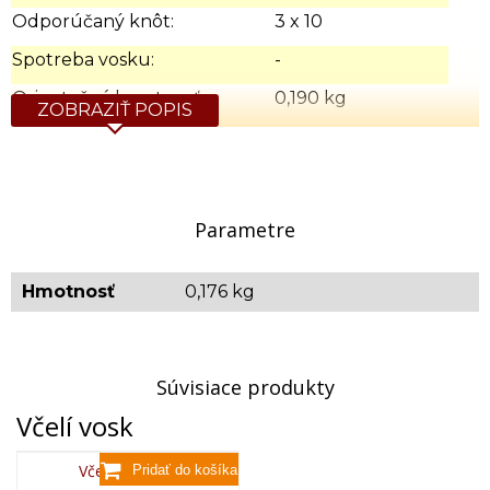
Odporúčaný knôt:
3 x 10
Spotreba vosku:
-
Orientačná hmotnosť:
0,190 kg
ZOBRAZIŤ POPIS
Parametre
Hmotnosť
0,176 kg
Súvisiace produkty
Včelí vosk
Včelí vosk,80g