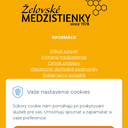
INFORMÁCIE
Výkup surovín
Výmena medzistienok
Cenník prepravy
Všeobecné obchodné podmienky
Reklamačný poriadok
Ochrana osobných údajov
Informácie o cookies
Vaše nastavenie cookies
Formuláre
Protokoly
Ocenenia
Súbory cookie nám pomáhajú pri poskytovaní
Veľkoobchod
služieb pre vás. Umožňujú spoznať a zapamätať si
Verejné obstarávanie
vaše preferencie.
Výroba sviečok zo včelieho vosku