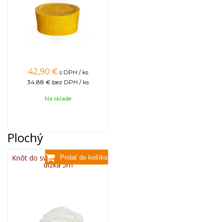
42,90
€
s DPH / ks
34,88 €
bez DPH / ks
Na sklade
Plochý
Knôt do sviečky plochý 3x10,
dĺžka 5m