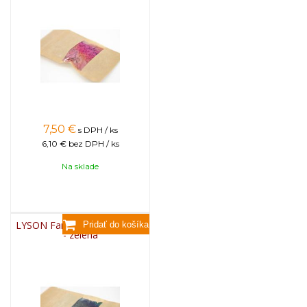
7,50
€
s DPH / ks
6,10 €
bez DPH / ks
Na sklade
LYSON Farba na sviečky, 25g
- zelená