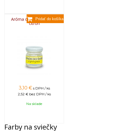
Aróma do sviečok, 25g -
citrón
3,10
€
s DPH / ks
2,52 €
bez DPH / ks
Na sklade
Farby na sviečky