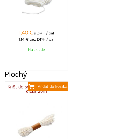
1,40
€
s DPH / bal
1,14 €
bez DPH / bal
Na sklade
Plochý
Knôt do sviečky plochý 3x10,
dĺžka 20m