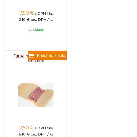
7,50
€
s DPH / ks
6,10 €
bez DPH / ks
Na sklade
Farba na sviečky, 25g -
červená
7,50
€
s DPH / ks
6,10 €
bez DPH / ks