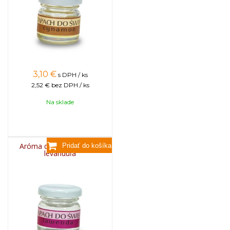
3,10
€
s DPH / ks
2,52 €
bez DPH / ks
Na sklade
Aróma do sviečok, 25g -
levanduľa