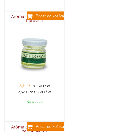
Aróma do sviečok, 25g -
borovica
3,10
€
s DPH / ks
2,52 €
bez DPH / ks
Na sklade
Aróma do sviečok, 25g -
zelené jablko