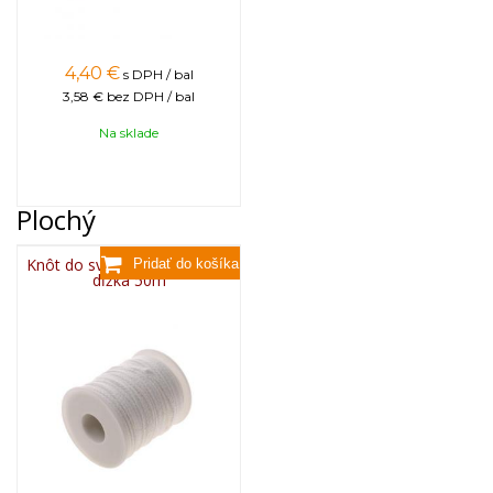
4,40
€
s DPH / bal
3,58 €
bez DPH / bal
Na sklade
Plochý
Knôt do sviečky plochý 3x10,
dĺžka 50m