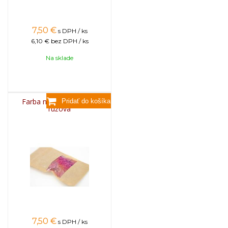
7,50
€
s DPH / ks
6,10 €
bez DPH / ks
Na sklade
Farba na sviečky, 25g -
ružová
7,50
€
s DPH / ks