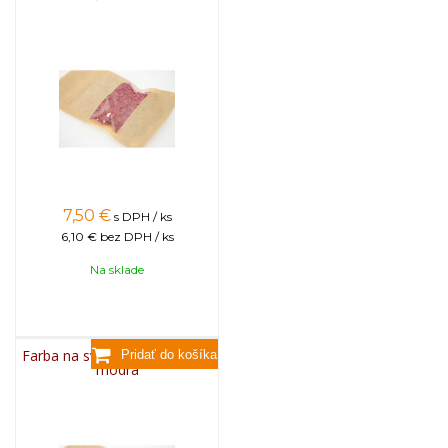
7,50
€
s DPH / ks
6,10 €
bez DPH / ks
Na sklade
Farba na sviečky, 25g - svetlo
modrá