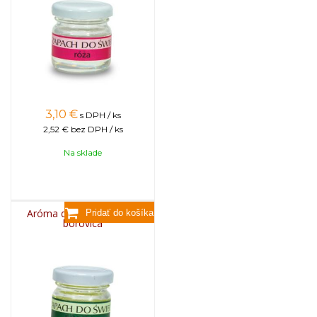
3,10
€
s DPH / ks
2,52 €
bez DPH / ks
Na sklade
Aróma do sviečok, 25g -
borovica