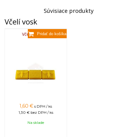
Súvisiace produkty
Včelí vosk
Včelí vosk,80g
1,60
€
s DPH / ks
1,30 €
bez DPH / ks
Na sklade