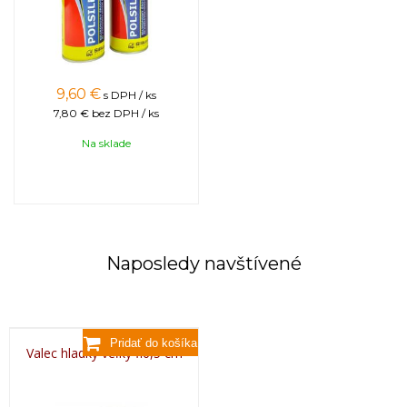
9,60
€
s DPH / ks
7,80 €
bez DPH / ks
Na sklade
Naposledy navštívené
Valec hladký veľký fi6,5 cm