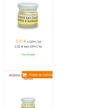
3,10
€
s DPH / ks
2,52 €
bez DPH / ks
Na sklade
Aróma do sviečok, 25g -
citrón