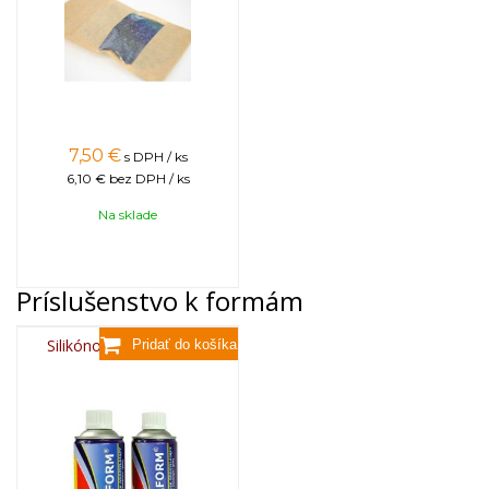
7,50
€
s DPH / ks
6,10 €
bez DPH / ks
Na sklade
Príslušenstvo k formám
Silikónový sprej 400 ml