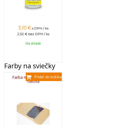
3,10
€
s DPH / ks
2,52 €
bez DPH / ks
Na sklade
Farby na sviečky
Farba na sviečky, 25g -
fialová