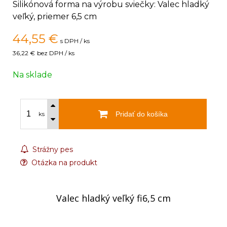
Silikónová forma na výrobu sviečky: Valec hladký
veľký, priemer 6,5 cm
44,55
€
s DPH / ks
36,22 €
bez DPH / ks
Na sklade
Pridať do košíka
ks
Strážny pes
Otázka na produkt
Valec hladký veľký fi6,5 cm