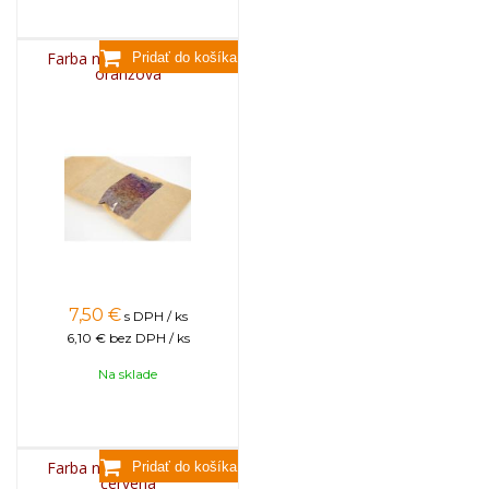
Farba na sviečky, 25g -
oranžová
7,50
€
s DPH / ks
6,10 €
bez DPH / ks
Na sklade
Farba na sviečky, 25g -
červená