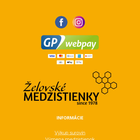
INFORMÁCIE
Výkup surovín
Výmena medzistienok