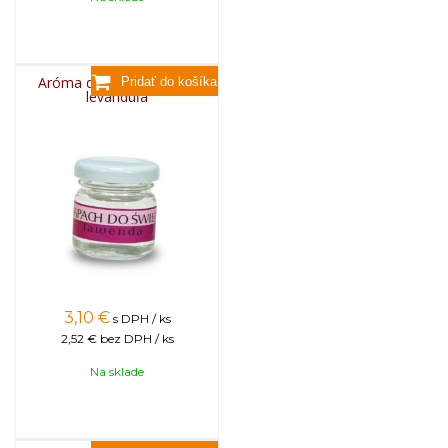
Aróma do sviečok, 25g -
levanduľa
3,10
€
s DPH / ks
2,52 €
bez DPH / ks
Na sklade