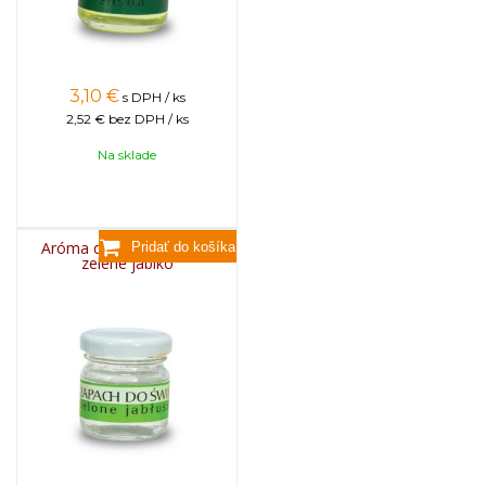
3,10
€
s DPH / ks
2,52 €
bez DPH / ks
Na sklade
Aróma do sviečok, 25g -
zelené jablko