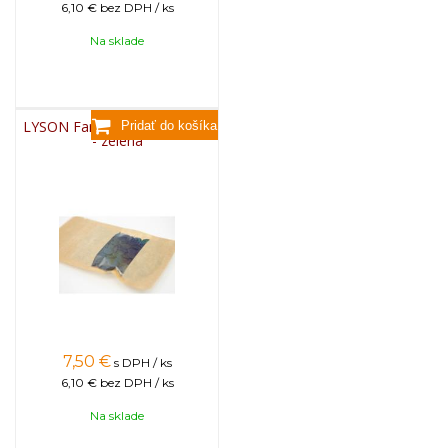
6,10 €
bez DPH / ks
Na sklade
LYSON Farba na sviečky, 25g
- zelená
7,50
€
s DPH / ks
6,10 €
bez DPH / ks
Na sklade