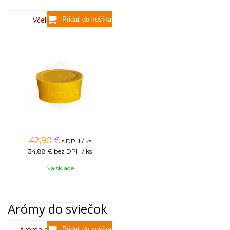
Včelí vosk, 3,5kg
42,90
€
s DPH / ks
34,88 €
bez DPH / ks
Na sklade
Arómy do sviečok
Aróma do sviečok, 25g -