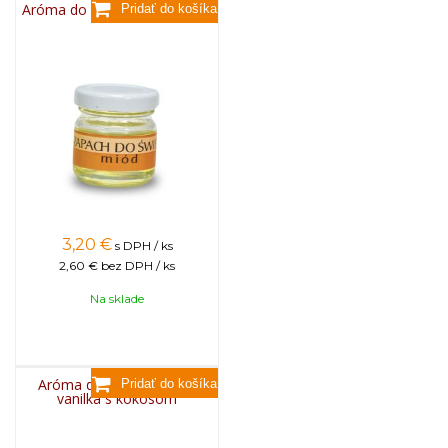
Aróma do sviečok, 25g - med
3,20
€
s DPH / ks
2,60 €
bez DPH / ks
Na sklade
Aróma do sviečok, 25g -
vanilka s kokosom