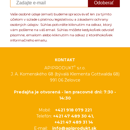
Odoberať
Vaše osobné údaje (email) budeme spracovávať len za týmto
účelom v súlade s platnou legislatívou a zásadami ochrany
osobných údajov. Súhlas potvrdíte kliknutím na odkaz, ktorý
vám pošleme na váš email. Súhlas môžete kedykoľvek odvolať
písomne, emailom alebo kliknutím na odkaz z ktoréhokoľvek
informačného emailu.
KONTAKT
®
APIPRODUKT
s.r.o.
J. A. Komenského 68 (bývalá Klementa Gottwalda 68)
991 06 Želovce
Predajňa je otvorená - len pracovné dni: 7:30 -
14:30
Mobil:
+421 918 079 221
Telefón:
+421 47 489 30 41,
+421 47 489 31 14
E-mail:
info@apiprodukt.sk