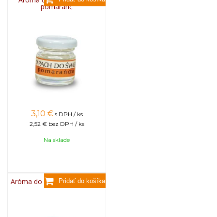
pomaranč
3,10
€
s DPH / ks
2,52 €
bez DPH / ks
Na sklade
Aróma do sviečok, 25g - ruža