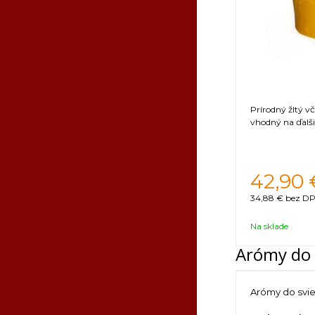
Prírodný žltý v
vhodný na ďalši
42,90
34,88 €
bez DP
Na sklade
Arómy do 
Arómy do svi