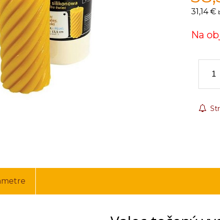
31,14 €
Na ob
Str
ametre