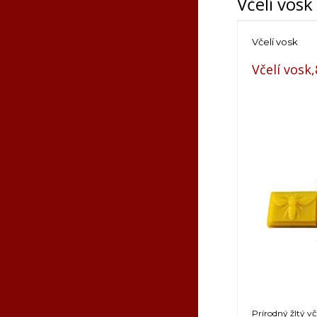
Včelí vosk
Včelí vosk
Včelí vosk
Prírodný žltý v