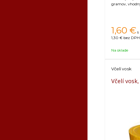
gramov, vhodný 
1,60
€
s
1,30 €
bez DPH 
Na sklade
Včelí vosk
Včelí vosk,