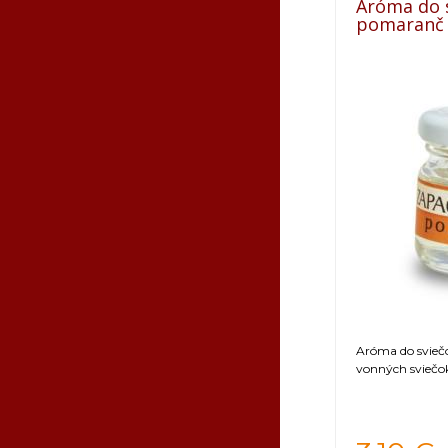
Aróma do s
pomaranč
Aróma do sviečo
vonných sviečo