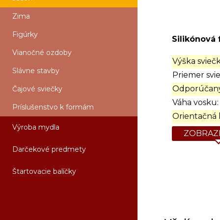
Zima
Figúrky
Silikónová 
Vianočné ozdoby
Výška sviečk
Slávne stavby
Priemer svie
Odporúčaný
Čajové sviečky
Váha vosku:
Príslušenstvo k formám
Orientačná 
Výroba mydla
ZOBRAZI
Darčekové predmety
Štartovacie balíčky