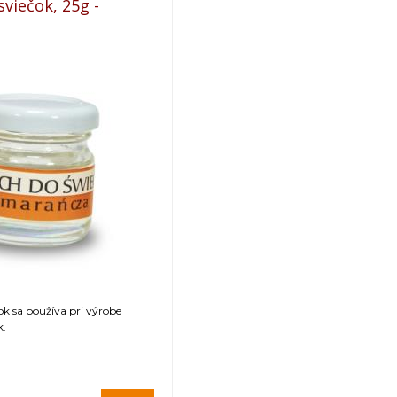
viečok, 25g -
k sa používa pri výrobe
k.