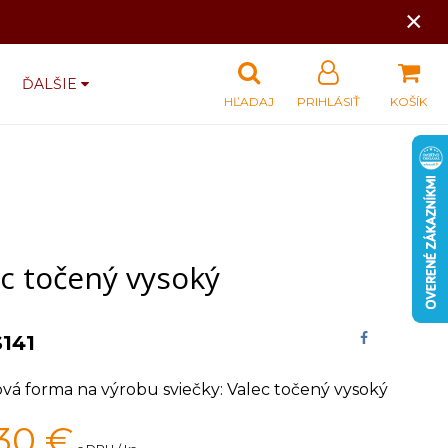
×
ĎALŠIE
HĽADAJ
PRIHLÁSIŤ
KOŠÍK
c točený vysoký
S141
ová forma na výrobu sviečky: Valec točený vysoký
30
€