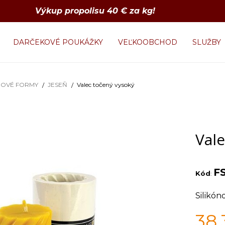
Výkup propolisu 40 € za kg!
DARČEKOVÉ POUKÁŽKY
VEĽKOOBCHOD
SLUŽBY
NOVÉ FORMY
JESEŇ
Valec točený vysoký
Vale
F
Kód
:
Silikón
38,