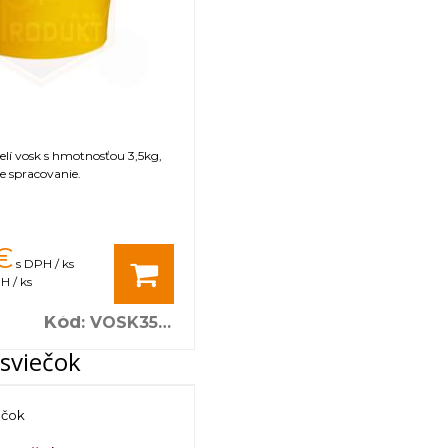
čelí vosk s hmotnosťou 3,5kg,
e spracovanie.
€
s DPH / ks
H / ks
Kód
:
VOSK3500
sviečok
ečok