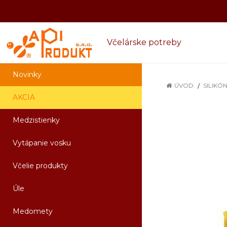
Včelárske potreby
Novinky
ÚVOD
SILIKÓ
AKCIA
Medzistienky
Vytápanie vosku
Včelie produkty
Úle
Medomety