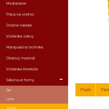
Medobranie
Práca na včelnici
Drobné náradie
Včelárske odevy
Manipulačná technika
Obalový materiál
Včelárska literatúra
Silikónové formy
Popis
Par
Jar
Leto
Jeseň