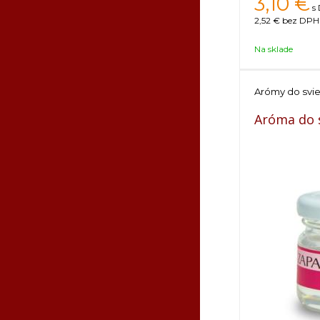
3,10
€
s
2,52 €
bez DPH 
Na sklade
Arómy do svi
Aróma do s