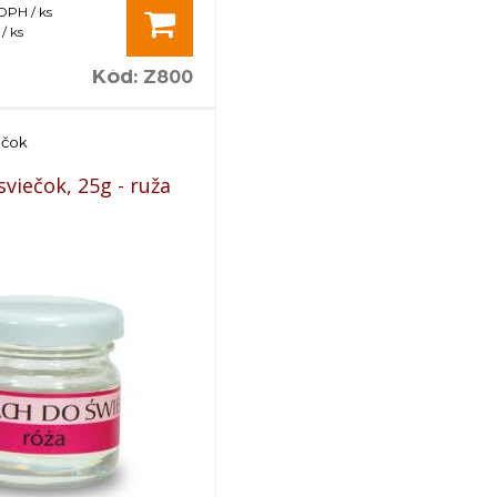
 DPH / ks
/ ks
Kód
:
Z800
ečok
viečok, 25g - ruža