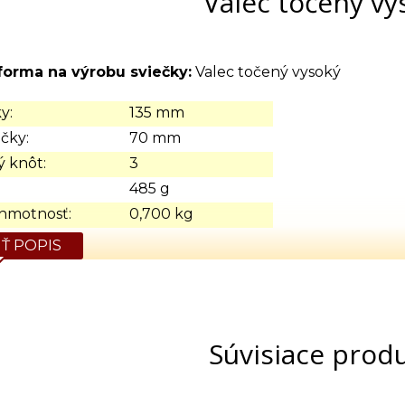
Valec točený vy
forma na výrobu sviečky:
Valec točený vysoký
y:
135 mm
čky:
70 mm
 knôt:
3
485 g
hmotnosť:
0,700 kg
Ť POPIS
Súvisiace prod