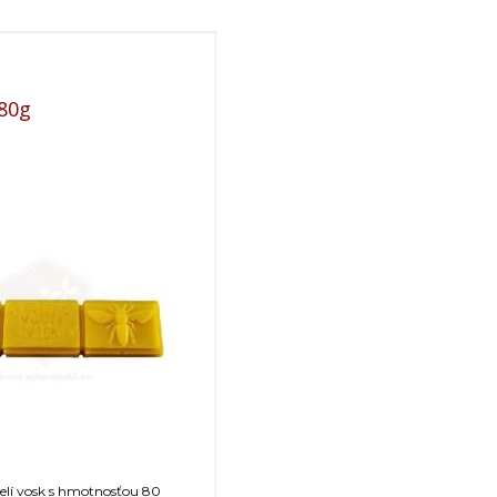
,80g
čelí vosk s hmotnosťou 80