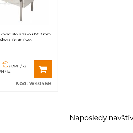
kovací stôl s dĺžkou 1500 mm
ečkovanie rámikov.
€
s DPH / ks
H / ks
Kód
:
W4046B
Naposledy navští