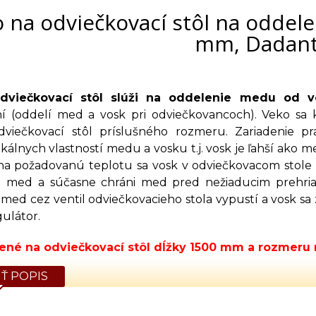
 na odviečkovací stôl na oddel
mm, Dadan
viečkovací stôl
slúži na oddelenie medu od v
í (oddelí med a vosk pri odviečkovancoch). Veko sa 
dviečkovací stôl príslušného rozmeru. Zariadenie pr
ikálnych vlastností medu a vosku t.j. vosk je ľahší ako m
í na požadovanú teplotu sa vosk v odviečkovacom stole 
d med a súčasne chráni med pred nežiaducim prehria
 med cez ventil odviečkovacieho stola vypustí a vosk s
ulátor.
čené na odviečkovací stôl dĺžky 1500 mm a rozmeru 
Ť POPIS
230 V
W
hmotnosť: 17,8 kg