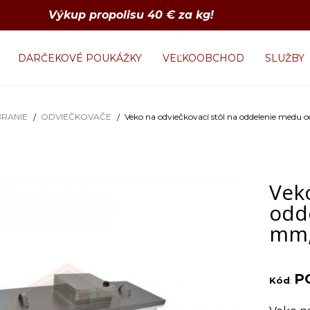
Výkup propolisu 40 € za kg!
DARČEKOVÉ POUKÁŽKY
VEĽKOOBCHOD
SLUŽBY
RANIE
ODVIEČKOVAČE
Veko na odviečkovací stôl na oddelenie medu
Veko
odd
mm,
P
Kód
: