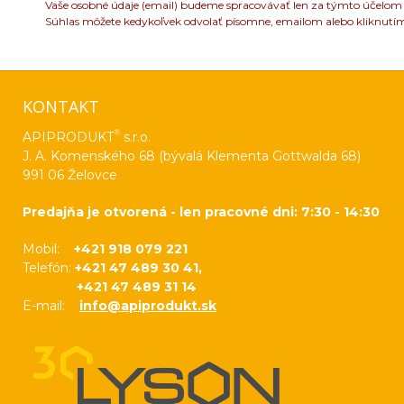
Vaše osobné údaje (email) budeme spracovávať len za týmto účelom v
Súhlas môžete kedykoľvek odvolať písomne, emailom alebo kliknutí
KONTAKT
®
APIPRODUKT
s.r.o.
J. A. Komenského 68 (bývalá Klementa Gottwalda 68)
991 06 Želovce
Predajňa je otvorená - len pracovné dni: 7:30 - 14:30
Mobil:
+421 918 079 221
Telefón:
+421 47 489 30 41,
+421 47 489 31 14
E-mail:
info@apiprodukt.sk