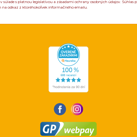
 súlade s platnou legislatívou a zásadami ochrany osobných údajov. Súhlas p
m na odkaz z ktoréhokoľvek informačného emailu.