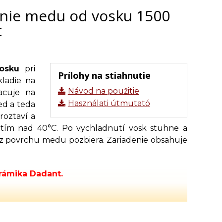
enie medu od vosku 1500
t
osku
pri
Prílohy na stiahnutie
kladie na
Návod na použitie
acuje na
Használati útmutató
ed a teda
roztaví a
tím nad 40°C. Po vychladnutí vosk stuhne a
a z povrchu medu pozbiera. Zariadenie obsahuje
rámika Dadant.