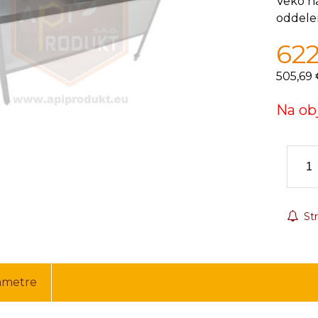
Veko n
oddele
62
505,69 
Na ob
Str
ametre