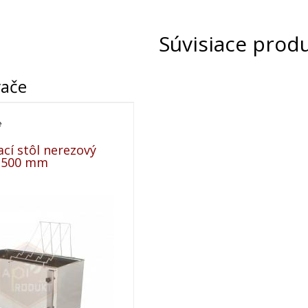
Súvisiace prod
vače
e
cí stôl nerezový
1500 mm
rý nie je uvádzaný ako tovar skladom, vieme zab
 predfaktúry. O presnom termíne Vás budeme infor