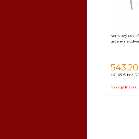
Nerezový odvieč
určený na odvi
543,20
441,63 €
bez DP
Na objednávku