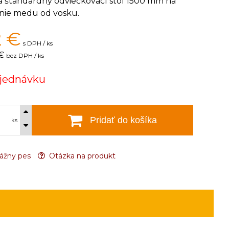
a štandardný odviečkovací stôl 1500 mm na
nie medu od vosku.
2
€
s DPH / ks
€
bez DPH / ks
jednávku
Pridať do košíka
ks
ážny pes
Otázka na produkt