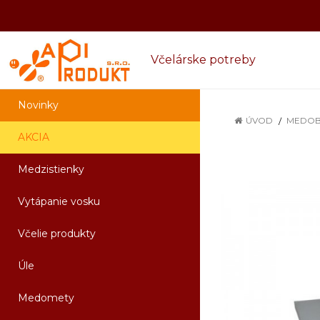
Včelárske potreby
Novinky
ÚVOD
MEDOB
AKCIA
Medzistienky
Vytápanie vosku
Včelie produkty
Úle
Medomety