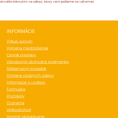
otvrdíte kliknutím na odkaz, ktorý vám pošleme na váš email.
INFORMÁCIE
Výkup surovín
Výmena medzistienok
Cenník prepravy
Všeobecné obchodné podmienky
Reklamačný poriadok
Ochrana osobných údajov
Informácie o cookies
Formuláre
Protokoly
Ocenenia
Veľkoobchod
Verejné obstarávanie