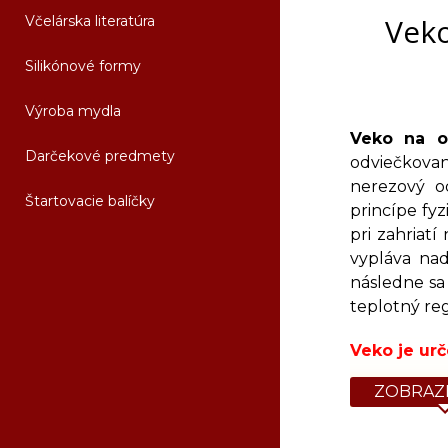
Veko
Včelárska literatúra
Silikónové formy
Výroba mydla
Veko na od
Darčekové predmety
odviečkovan
nerezový o
Štartovacie balíčky
princípe fyz
pri zahriat
vypláva na
následne sa
teplotný reg
Veko je ur
ZOBRAZI
Napájanie: 
Výkon: 4 k
Orientačná 