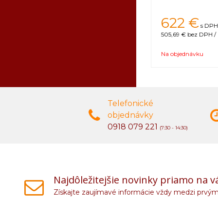
622 €
s DPH 
505,69 €
bez DPH / 
Na objednávku
Telefonické
objednávky
0918 079 221
(7:30 - 14:30)
Najdôležitejšie novinky priamo na v
Získajte zaujímavé informácie vždy medzi prvým