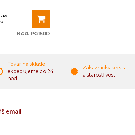
/ ks
ks
Kód
:
PG150D
Tovar na sklade
Zákaznícky servis
expedujeme do 24
a starostlivosť
hod.
áš email
i