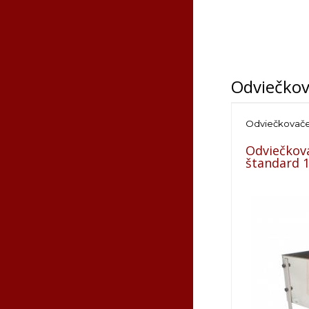
Video:
Odviečko
Odviečkovač
Odviečkova
štandard 
Tovar, kto
zaplatenia