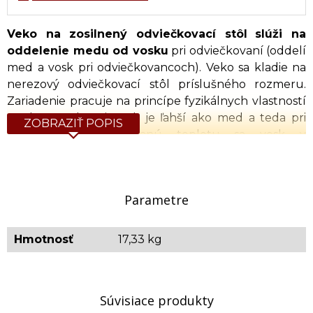
Veko na zosilnený odviečkovací stôl
slúži na
oddelenie medu od vosku
pri odviečkovaní (oddelí
med a vosk pri odviečkovancoch). Veko sa kladie na
nerezový odviečkovací stôl príslušného rozmeru.
Zariadenie pracuje na princípe fyzikálnych vlastností
medu a vosku t.j. vosk je ľahší ako med a teda pri
ZOBRAZIŤ POPIS
zahriatí na požadovanú teplotu sa vosk v
odviečkovacom stole roztaví a vypláva nad med a
súčasne chráni med pred nežiaducim prehriatím nad
40°C. Po vychladnutí vosk stuhne a následne sa med
Parametre
cez ventil odviečkovacieho stola vypustí a vosk sa z
povrchu medu pozbiera. Zariadenie obsahuje
regulátor teploty.
Hmotnosť
17,33 kg
Napájanie: 230 V
Výkon: 4 kW
Súvisiace produkty
Váha netto: 16,500 kg / Váha brutto: 17,330 kg