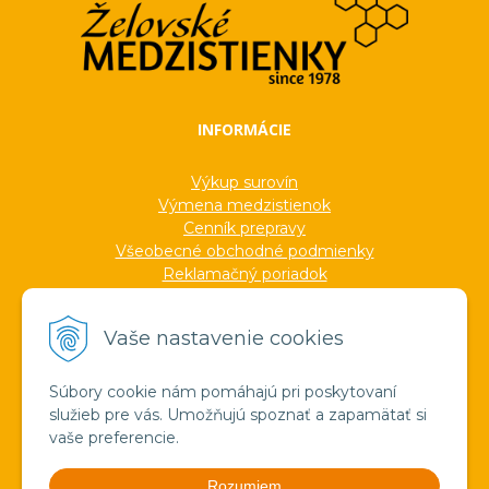
INFORMÁCIE
Výkup surovín
Výmena medzistienok
Cenník prepravy
Všeobecné obchodné podmienky
Reklamačný poriadok
Ochrana osobných údajov
Informácie o cookies
Vaše nastavenie cookies
Formuláre
Protokoly
Ocenenia
Súbory cookie nám pomáhajú pri poskytovaní
Veľkoobchod
služieb pre vás. Umožňujú spoznať a zapamätať si
Verejné obstarávanie
vaše preferencie.
Výroba sviečok zo včelieho vosku
Pravda o medzistienkach a vosku
Rozumiem