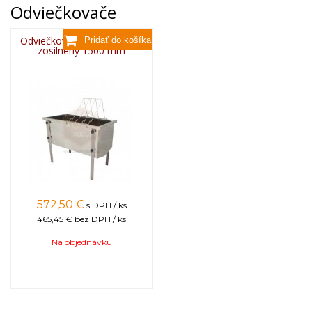
Odviečkovače
Veko je určené na odviečkovací stôl zosilnený
dĺžky 1500 mm a rozmeru rámika Dadant.
Odviečkovací stôl nerezový
zosilnený 1500 mm
Video:
572,50
€
s DPH / ks
465,45 €
bez DPH / ks
Na objednávku
Tovar, ktorý nie je uvádzaný ako tovar skladom,
vieme zabezpečiť a dodať max. do 2 až 8
týždňov od zaplatenia predfaktúry. O presnom
termíne Vás budeme informovať.