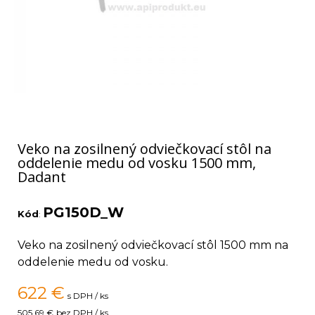
Veko na zosilnený odviečkovací stôl na
oddelenie medu od vosku 1500 mm,
Dadant
PG150D_W
Kód
:
Veko na zosilnený odviečkovací stôl 1500 mm na
oddelenie medu od vosku.
622
€
s DPH / ks
505,69 €
bez DPH / ks