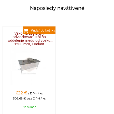
Naposledy navštívené
Veko na zosilnený
odviečkovací stôl na
oddelenie medu od vosku
1500 mm, Dadant
622 €
s DPH / ks
505,69 €
bez DPH / ks
Na sklade