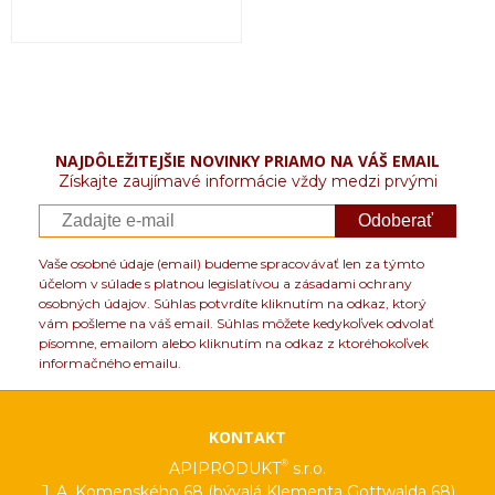
NAJDÔLEŽITEJŠIE NOVINKY PRIAMO NA VÁŠ EMAIL
Získajte zaujímavé informácie vždy medzi prvými
Odoberať
Vaše osobné údaje (email) budeme spracovávať len za týmto
účelom v súlade s platnou legislatívou a zásadami ochrany
osobných údajov. Súhlas potvrdíte kliknutím na odkaz, ktorý
vám pošleme na váš email. Súhlas môžete kedykoľvek odvolať
písomne, emailom alebo kliknutím na odkaz z ktoréhokoľvek
informačného emailu.
KONTAKT
®
APIPRODUKT
s.r.o.
J. A. Komenského 68 (bývalá Klementa Gottwalda 68)