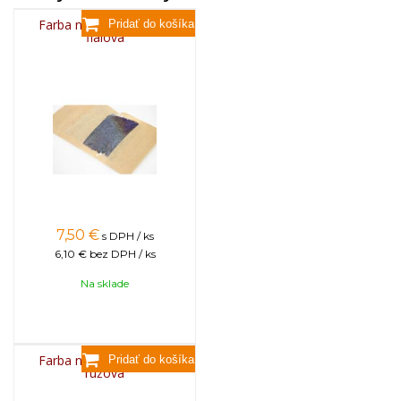
Farba na sviečky, 25g -
fialová
7,50
€
s DPH / ks
6,10 €
bez DPH / ks
Na sklade
Farba na sviečky, 25g -
ružová