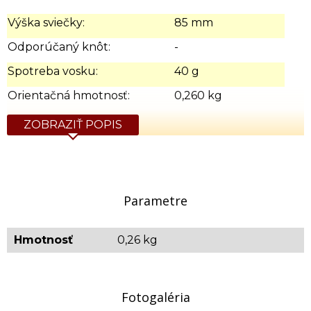
Výška sviečky:
85 mm
Odporúčaný knôt:
-
Spotreba vosku:
40 g
Orientačná hmotnosť:
0,260 kg
ZOBRAZIŤ POPIS
Parametre
Hmotnosť
0,26 kg
Fotogaléria