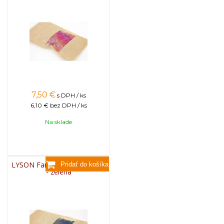
7,50
€
s DPH / ks
6,10 €
bez DPH / ks
Na sklade
LYSON Farba na sviečky, 25g
- zelená