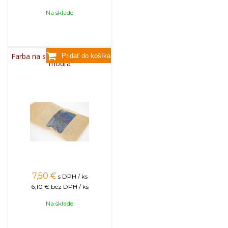
Na sklade
Farba na sviečky, 25g - svetlo
modrá
7,50
€
s DPH / ks
6,10 €
bez DPH / ks
Na sklade