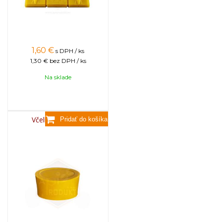
1,60
€
s DPH / ks
1,30 €
bez DPH / ks
Na sklade
Včelí vosk, 3,5kg