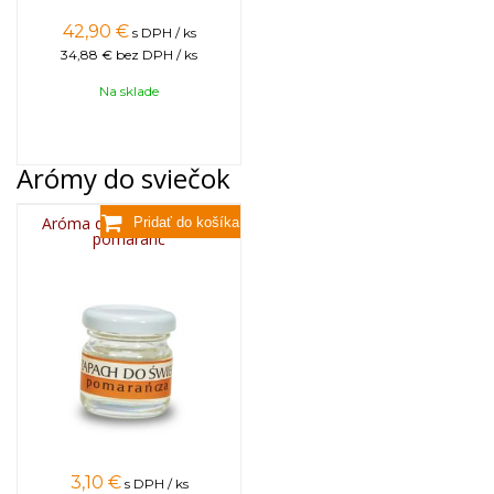
42,90
€
s DPH / ks
34,88 €
bez DPH / ks
Na sklade
Arómy do sviečok
Aróma do sviečok, 25g -
pomaranč
3,10
€
s DPH / ks