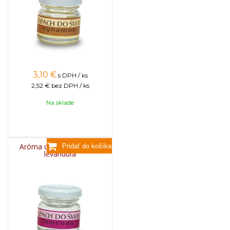
3,10
€
s DPH / ks
2,52 €
bez DPH / ks
Na sklade
Aróma do sviečok, 25g -
levanduľa