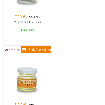
3,10
€
s DPH / ks
2,52 €
bez DPH / ks
Na sklade
Aróma do sviečok, 25g - med
3,20
€