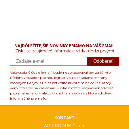
NAJDÔLEŽITEJŠIE NOVINKY PRIAMO NA VÁŠ EMAIL
Získajte zaujímavé informácie vždy medzi prvými
Odoberať
Vaše osobné údaje (email) budeme spracovávať len za týmto
účelom v súlade s platnou legislatívou a zásadami ochrany
osobných údajov. Súhlas potvrdíte kliknutím na odkaz, ktorý
vám pošleme na váš email. Súhlas môžete kedykoľvek odvolať
písomne, emailom alebo kliknutím na odkaz z ktoréhokoľvek
informačného emailu.
KONTAKT
®
APIPRODUKT
s.r.o.