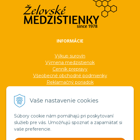
INFORMÁCIE
Výkup surovín
Výmena medzistienok
Cenník prepravy
Všeobecné obchodné podmienky
Reklamačný poriadok
Ochrana osobných údajov
Informácie o cookies
Vaše nastavenie cookies
Formuláre
Protokoly
Ocenenia
Súbory cookie nám pomáhajú pri poskytovaní
Veľkoobchod
služieb pre vás. Umožňujú spoznať a zapamätať si
Verejné obstarávanie
vaše preferencie.
Výroba sviečok zo včelieho vosku