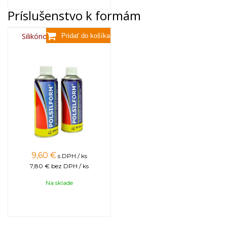
Príslušenstvo k formám
Silikónový sprej 400 ml
9,60
€
s DPH / ks
7,80 €
bez DPH / ks
Na sklade