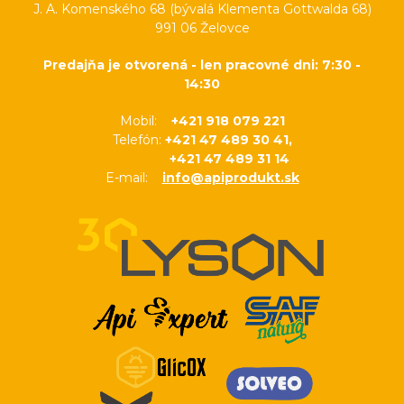
J. A. Komenského 68 (bývalá Klementa Gottwalda 68)
991 06 Želovce
Predajňa je otvorená - len pracovné dni: 7:30 -
14:30
Mobil:
+421 918 079 221
Telefón:
+421 47 489 30 41,
+421 47 489 31 14
E-mail:
info@apiprodukt.sk