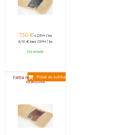
7,50
€
s DPH / ks
6,10 €
bez DPH / ks
Na sklade
Farba na sviečky, 25g -
oranžová