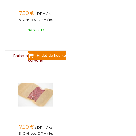
7,50
€
s DPH / ks
6,10 €
bez DPH / ks
Na sklade
Farba na sviečky, 25g -
červená
7,50
€
s DPH / ks
6,10 €
bez DPH / ks