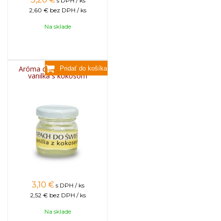
s DPH / ks
2,60 €
bez DPH / ks
Na sklade
Aróma do sviečok, 25g -
vanilka s kokosom
3,10
€
s DPH / ks
2,52 €
bez DPH / ks
Na sklade