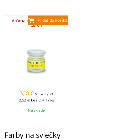
Aróma do sviečok, 25g -
citrón
3,10
€
s DPH / ks
2,52 €
bez DPH / ks
Na sklade
Farby na sviečky