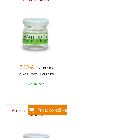
3,10
€
s DPH / ks
2,52 €
bez DPH / ks
Na sklade
Aróma do sviečok, 25g -
škorica