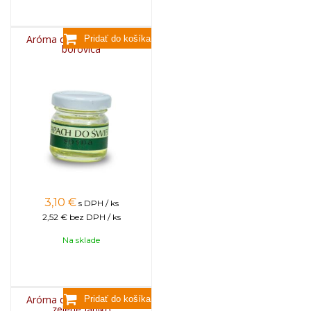
Aróma do sviečok, 25g -
borovica
3,10
€
s DPH / ks
2,52 €
bez DPH / ks
Na sklade
Aróma do sviečok, 25g -
zelené jablko