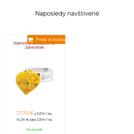
Naposledy navštívené
Vianočný obrázok, na
zavesenie
17,70 €
s DPH / ks
14,39 €
bez DPH / ks
Na sklade