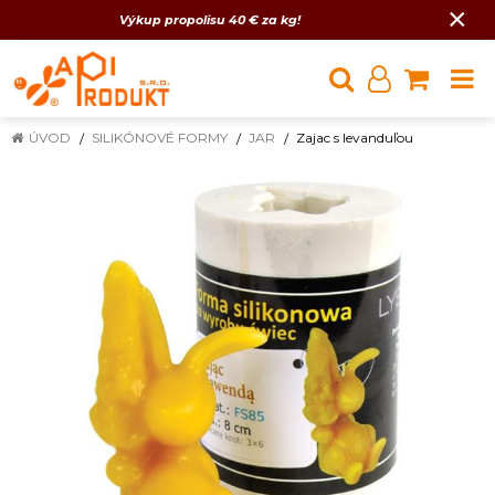
×
Výkup propolisu 40 € za kg!
ÚVOD
SILIKÓNOVÉ FORMY
JAR
Zajac s levanduľou