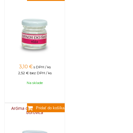
3,10
€
s DPH / ks
2,52 €
bez DPH / ks
Na sklade
Aróma do sviečok, 25g -
borovica