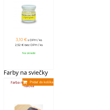
3,10
€
s DPH / ks
2,52 €
bez DPH / ks
Na sklade
Farby na sviečky
Farba na sviečky, 25g -
fialová