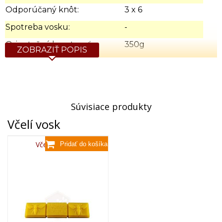
Odporúčaný knôt:
3 x 6
Spotreba vosku:
-
Orientačná hmotnosť:
350g
ZOBRAZIŤ POPIS
Súvisiace produkty
Včelí vosk
Včelí vosk,80g