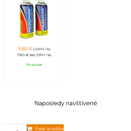
9,60
€
s DPH / ks
7,80 €
bez DPH / ks
Na sklade
Naposledy navštívené