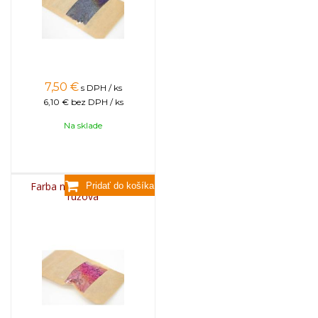
7,50
€
s DPH / ks
6,10 €
bez DPH / ks
Na sklade
Farba na sviečky, 25g -
ružová