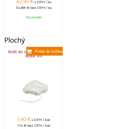
42,90
€
s DPH / ks
34,88 €
bez DPH / ks
Na sklade
Plochý
Knôt do sviečky plochý 3x6,
dĺžka 5m
1,40
€
s DPH / bal
1,14 €
bez DPH / bal