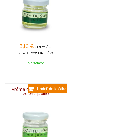
3,10
€
s DPH / ks
2,52 €
bez DPH / ks
Na sklade
Aróma do sviečok, 25g -
zelené jablko