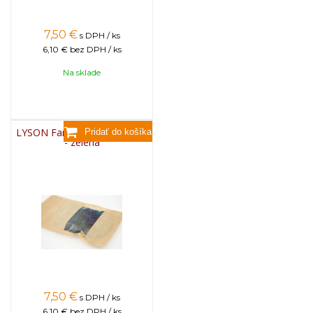
7,50
€
s DPH / ks
6,10 €
bez DPH / ks
Na sklade
LYSON Farba na sviečky, 25g
- zelená
7,50
€
s DPH / ks
6,10 €
bez DPH / ks