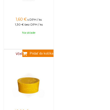
1,60
€
s DPH / ks
1,30 €
bez DPH / ks
Na sklade
Včelí vosk, 3,5kg