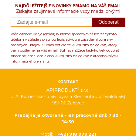
NAJDÔLEŽITEJŠIE NOVINKY PRIAMO NA VÁŠ EMAIL
Získajte zaujímavé informácie vždy medzi prvými
Odoberať
Vaše osobné údaje (email) budeme spracovávať len za týmto
účelom v súlade s platnou legislatívou a zásadami ochrany
osobných údajov. Súhlas potvrdíte kliknutím na odkaz, ktorý
vám pošleme na váš email. Súhlas môžete kedykoľvek odvolať
písomne, emailom alebo kliknutím na odkaz z ktoréhokoľvek
informačného emailu.
KONTAKT
®
APIPRODUKT
s.r.o.
J. A. Komenského 68 (bývalá Klementa Gottwalda 68)
991 06 Želovce
Predajňa je otvorená - len pracovné dni: 7:30 -
14:30
Mobil:
+421 918 079 221