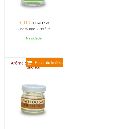
3,10
€
s DPH / ks
2,52 €
bez DPH / ks
Na sklade
Aróma do sviečok, 25g -
škorica