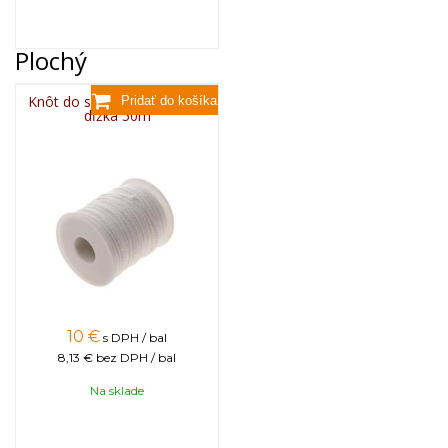
Plochý
Knôt do sviečky plochý 3x6,
dĺžka 50m
10
€
s DPH / bal
8,13 €
bez DPH / bal
Na sklade