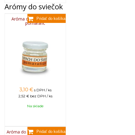
Arómy do sviečok
Aróma do sviečok, 25g -
pomaranč
3,10
€
s DPH / ks
2,52 €
bez DPH / ks
Na sklade
Aróma do sviečok, 25g - ruža