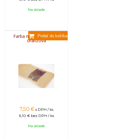
Na sklade
Farba na sviečky, 25g -
oranžová
7,50
€
s DPH / ks
6,10 €
bez DPH / ks
Na sklade