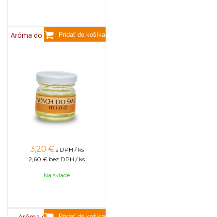
Aróma do sviečok, 25g - med
3,20
€
s DPH / ks
2,60 €
bez DPH / ks
Na sklade
Aróma do sviečok, 25g -