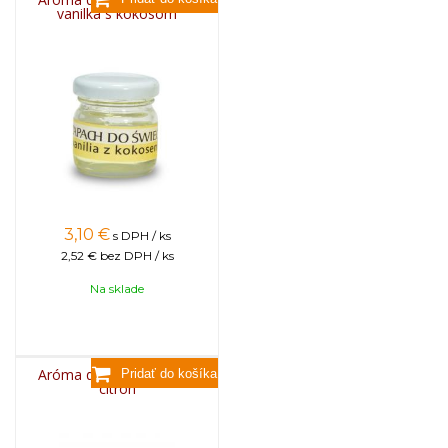
vanilka s kokosom
3,10
€
s DPH / ks
2,52 €
bez DPH / ks
Na sklade
Aróma do sviečok, 25g -
citrón