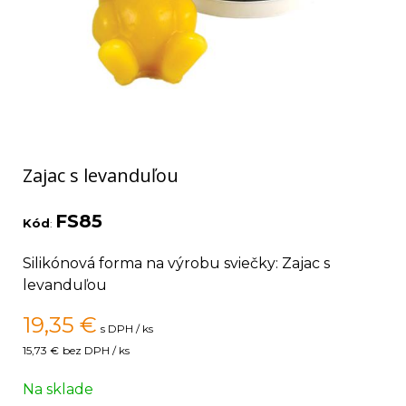
Zajac s levanduľou
FS85
Kód
:
Silikónová forma na výrobu sviečky: Zajac s
levanduľou
19,35
€
s DPH / ks
15,73 €
bez DPH / ks
Na sklade