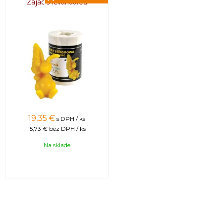
Zajac s levanduľou
19,35 €
s DPH / ks
15,73 €
bez DPH / ks
Na sklade