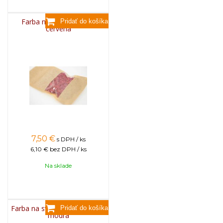
Farba na sviečky, 25g -
červená
7,50
€
s DPH / ks
6,10 €
bez DPH / ks
Na sklade
Farba na sviečky, 25g - svetlo
modrá