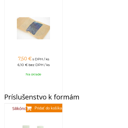
7,50
€
s DPH / ks
6,10 €
bez DPH / ks
Na sklade
Príslušenstvo k formám
Silikónový sprej 400 ml