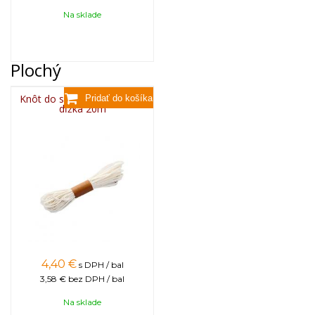
Na sklade
Plochý
Knôt do sviečky plochý 3x6,
dĺžka 20m
4,40
€
s DPH / bal
3,58 €
bez DPH / bal
Na sklade