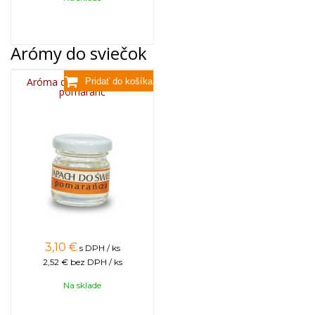
Arómy do sviečok
Aróma do sviečok, 25g -
pomaranč
3,10
€
s DPH / ks
2,52 €
bez DPH / ks
Na sklade