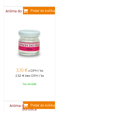
Aróma do sviečok, 25g - ruža
3,10
€
s DPH / ks
2,52 €
bez DPH / ks
Na sklade
Aróma do sviečok, 25g -
borovica