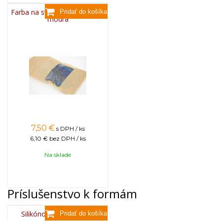
Farba na sviečky, 25g - svetlo
modrá
7,50
€
s DPH / ks
6,10 €
bez DPH / ks
Na sklade
Príslušenstvo k formám
Silikónový sprej 400 ml