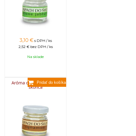
3,10
€
s DPH / ks
2,52 €
bez DPH / ks
Na sklade
Aróma do sviečok, 25g -
škorica