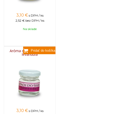
3,10
€
s DPH / ks
2,52 €
bez DPH / ks
Na sklade
Aróma do sviečok, 25g -
levanduľa
3,10
€
s DPH / ks