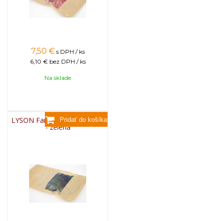
7,50
€
s DPH / ks
6,10 €
bez DPH / ks
Na sklade
LYSON Farba na sviečky, 25g
- zelená