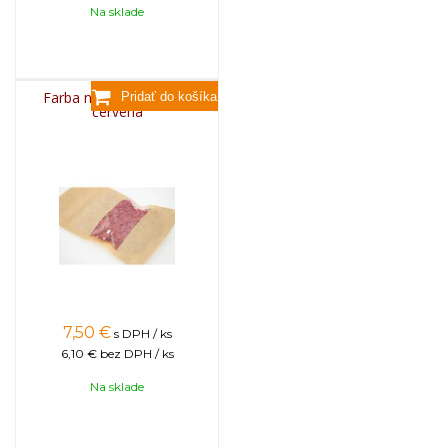
Na sklade
Farba na sviečky, 25g -
červená
7,50
€
s DPH / ks
6,10 €
bez DPH / ks
Na sklade