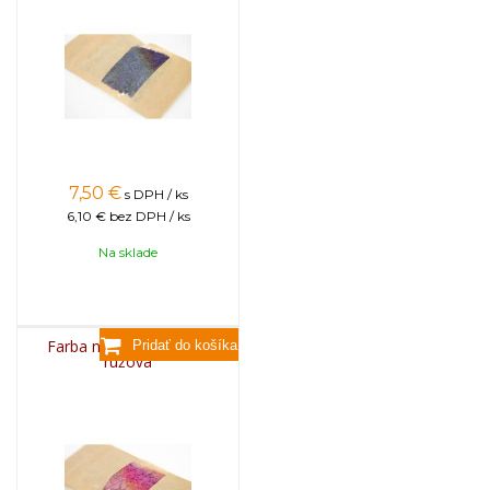
7,50
€
s DPH / ks
6,10 €
bez DPH / ks
Na sklade
Farba na sviečky, 25g -
ružová