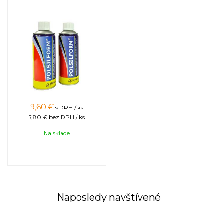
9,60
€
s DPH / ks
7,80 €
bez DPH / ks
Na sklade
Naposledy navštívené