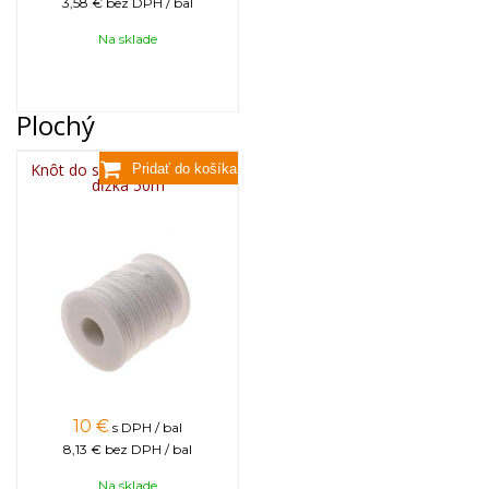
3,58 €
bez DPH / bal
Na sklade
Plochý
Knôt do sviečky plochý 3x6,
dĺžka 50m
10
€
s DPH / bal
8,13 €
bez DPH / bal
Na sklade