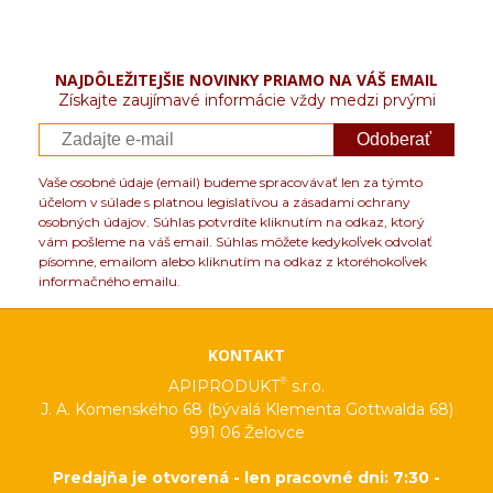
NAJDÔLEŽITEJŠIE NOVINKY PRIAMO NA VÁŠ EMAIL
Získajte zaujímavé informácie vždy medzi prvými
Odoberať
Vaše osobné údaje (email) budeme spracovávať len za týmto
účelom v súlade s platnou legislatívou a zásadami ochrany
osobných údajov. Súhlas potvrdíte kliknutím na odkaz, ktorý
vám pošleme na váš email. Súhlas môžete kedykoľvek odvolať
písomne, emailom alebo kliknutím na odkaz z ktoréhokoľvek
informačného emailu.
KONTAKT
®
APIPRODUKT
s.r.o.
J. A. Komenského 68 (bývalá Klementa Gottwalda 68)
991 06 Želovce
Predajňa je otvorená - len pracovné dni: 7:30 -