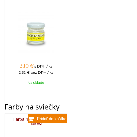
3,10
€
s DPH / ks
2,52 €
bez DPH / ks
Na sklade
Farby na sviečky
Farba na sviečky, 25g -
fialová