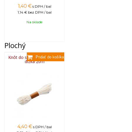
1,40
€
s DPH / bal
1,14 €
bez DPH / bal
Na sklade
Plochý
Knôt do sviečky plochý 3x6,
dĺžka 20m
4,40
€
s DPH / bal