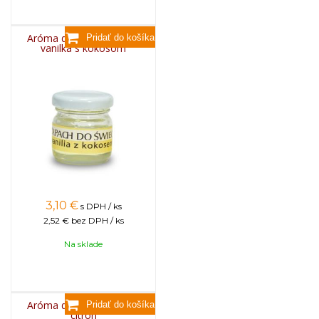
Aróma do sviečok, 25g -
vanilka s kokosom
3,10
€
s DPH / ks
2,52 €
bez DPH / ks
Na sklade
Aróma do sviečok, 25g -
citrón