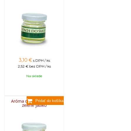
3,10
€
s DPH / ks
2,52 €
bez DPH / ks
Na sklade
Aróma do sviečok, 25g -
zelené jablko