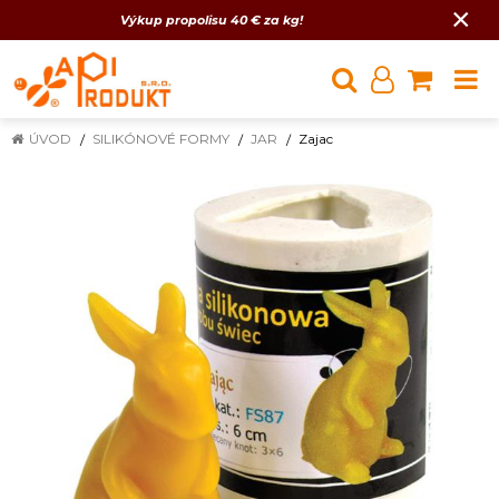
×
Výkup propolisu 40 € za kg!
ÚVOD
SILIKÓNOVÉ FORMY
JAR
Zajac