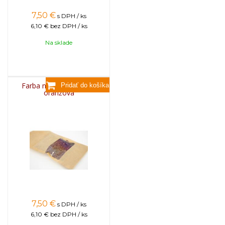
7,50
€
s DPH / ks
6,10 €
bez DPH / ks
Na sklade
Farba na sviečky, 25g -
oranžová
7,50
€
s DPH / ks
6,10 €
bez DPH / ks