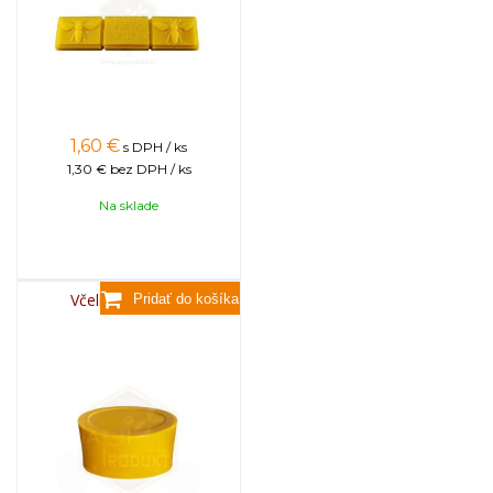
1,60
€
s DPH / ks
1,30 €
bez DPH / ks
Na sklade
Včelí vosk, 3,5kg