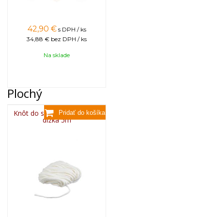
42,90
€
s DPH / ks
34,88 €
bez DPH / ks
Na sklade
Plochý
Knôt do sviečky plochý 3x6,
dĺžka 5m