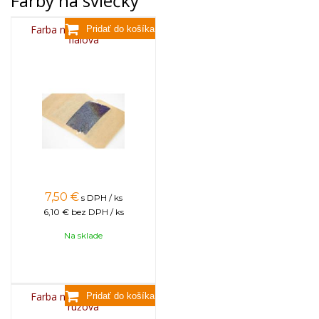
Farby na sviečky
Farba na sviečky, 25g -
fialová
7,50
€
s DPH / ks
6,10 €
bez DPH / ks
Na sklade
Farba na sviečky, 25g -
ružová