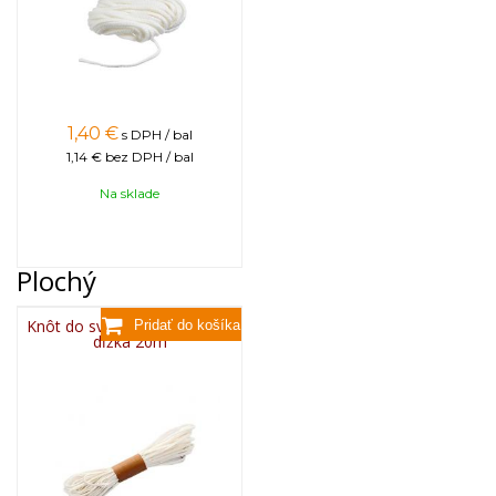
1,40
€
s DPH / bal
1,14 €
bez DPH / bal
Na sklade
Plochý
Knôt do sviečky plochý 3x13,
dĺžka 20m