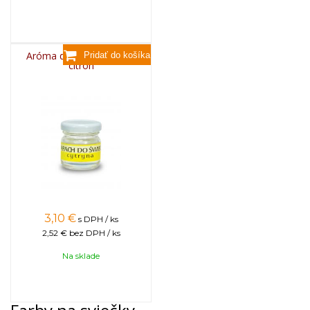
Aróma do sviečok, 25g -
citrón
3,10
€
s DPH / ks
2,52 €
bez DPH / ks
Na sklade