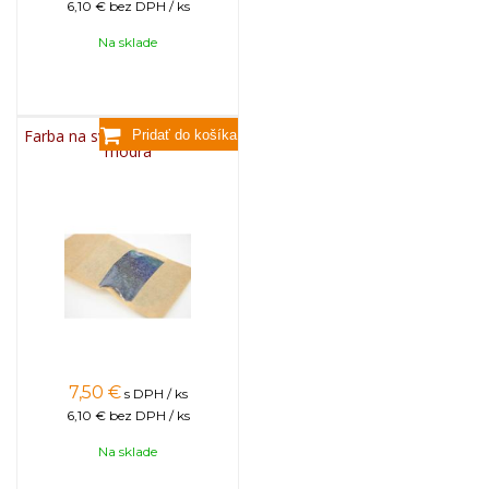
6,10 €
bez DPH / ks
Na sklade
Farba na sviečky, 25g - svetlo
modrá
7,50
€
s DPH / ks
6,10 €
bez DPH / ks
Na sklade