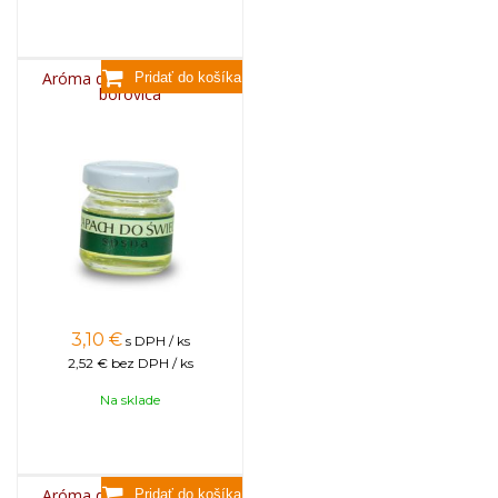
Aróma do sviečok, 25g -
borovica
3,10
€
s DPH / ks
2,52 €
bez DPH / ks
Na sklade
Aróma do sviečok, 25g -