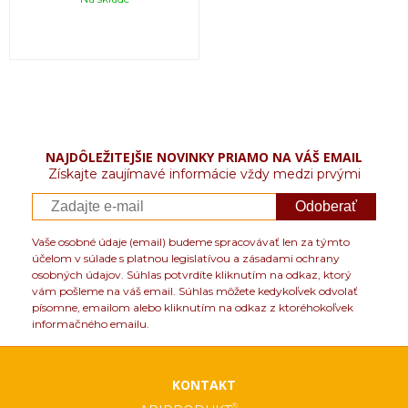
NAJDÔLEŽITEJŠIE NOVINKY PRIAMO NA VÁŠ EMAIL
Získajte zaujímavé informácie vždy medzi prvými
Odoberať
Vaše osobné údaje (email) budeme spracovávať len za týmto
účelom v súlade s platnou legislatívou a zásadami ochrany
osobných údajov. Súhlas potvrdíte kliknutím na odkaz, ktorý
vám pošleme na váš email. Súhlas môžete kedykoľvek odvolať
písomne, emailom alebo kliknutím na odkaz z ktoréhokoľvek
informačného emailu.
KONTAKT
®