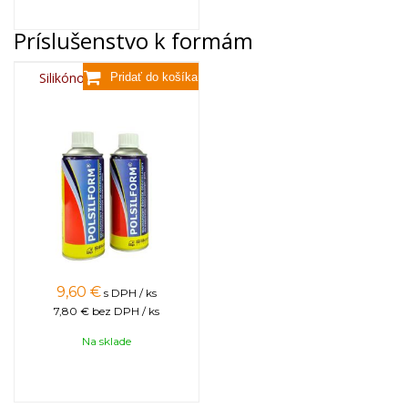
Príslušenstvo k formám
Silikónový sprej 400 ml
9,60
€
s DPH / ks
7,80 €
bez DPH / ks
Na sklade