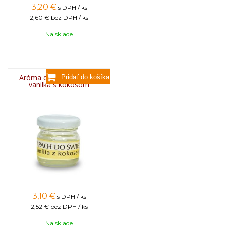
3,20
€
s DPH / ks
2,60 €
bez DPH / ks
Na sklade
Aróma do sviečok, 25g -
vanilka s kokosom
3,10
€
s DPH / ks
2,52 €
bez DPH / ks
Na sklade