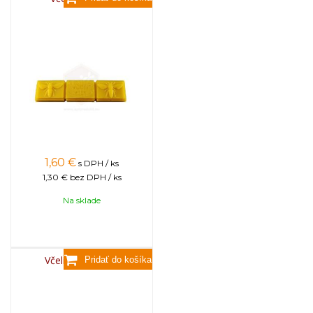
1,60
€
s DPH / ks
1,30 €
bez DPH / ks
Na sklade
Včelí vosk, 3,5kg