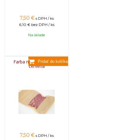
7,50
€
s DPH / ks
6,10 €
bez DPH / ks
Na sklade
Farba na sviečky, 25g -
červená
7,50
€
s DPH / ks