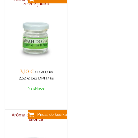
zelené jablko
3,10
€
s DPH / ks
2,52 €
bez DPH / ks
Na sklade
Aróma do sviečok, 25g -
škorica