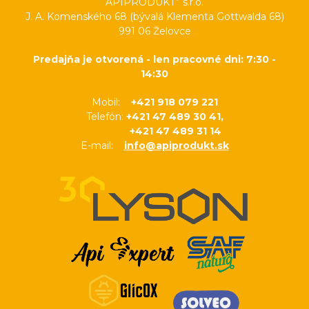
APIPRODUKT
s.r.o.
J. A. Komenského 68 (bývalá Klementa Gottwalda 68)
991 06 Želovce
Predajňa je otvorená - len pracovné dni: 7:30 -
14:30
Mobil:
+421 918 079 221
Telefón:
+421 47 489 30 41,
+421 47 489 31 14
E-mail:
info@apiprodukt.sk