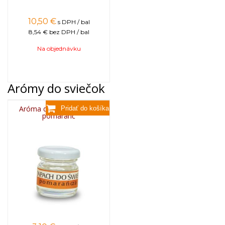
10,50
€
s DPH / bal
8,54 €
bez DPH / bal
Na objednávku
Arómy do sviečok
Aróma do sviečok, 25g -
pomaranč