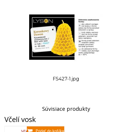
FS427-1.jpg
Súvisiace produkty
Včelí vosk
Včelí vosk,80g