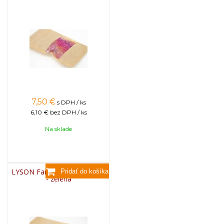
7,50
€
s DPH / ks
6,10 €
bez DPH / ks
Na sklade
LYSON Farba na sviečky, 25g
- zelená