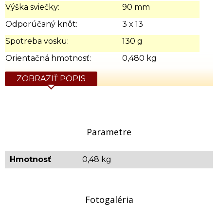
Výška sviečky:
90 mm
Odporúčaný knôt:
3 x 13
Spotreba vosku:
130 g
Orientačná hmotnosť:
0,480 kg
ZOBRAZIŤ POPIS
Parametre
Hmotnosť
0,48 kg
Fotogaléria