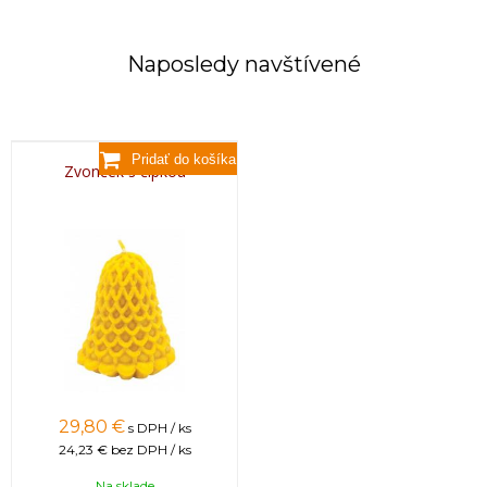
Naposledy navštívené
Zvonček s čipkou
29,80 €
s DPH / ks
24,23 €
bez DPH / ks
Na sklade