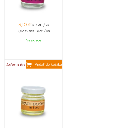
3,10
€
s DPH / ks
2,52 €
bez DPH / ks
Na sklade
Aróma do sviečok, 25g - med