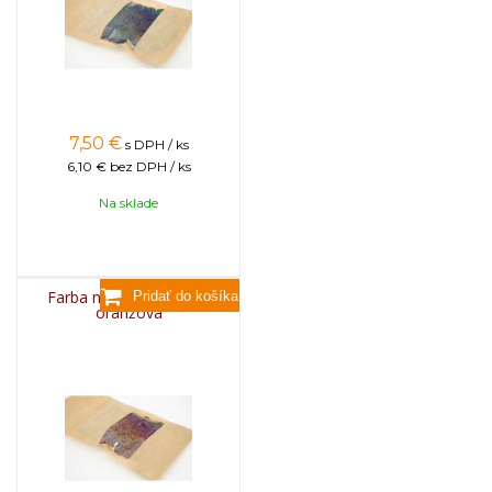
7,50
€
s DPH / ks
6,10 €
bez DPH / ks
Na sklade
Farba na sviečky, 25g -
oranžová