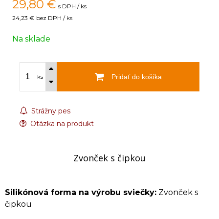
29,80
€
s DPH / ks
24,23 €
bez DPH / ks
Na sklade
Pridať do košíka
ks
Strážny pes
Otázka na produkt
Zvonček s čipkou
Silikónová forma na výrobu sviečky:
Zvonček s
čipkou