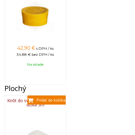
42,90
€
s DPH / ks
34,88 €
bez DPH / ks
Na sklade
Plochý
Knôt do sviečky plochý 3x13,
dĺžka 5m