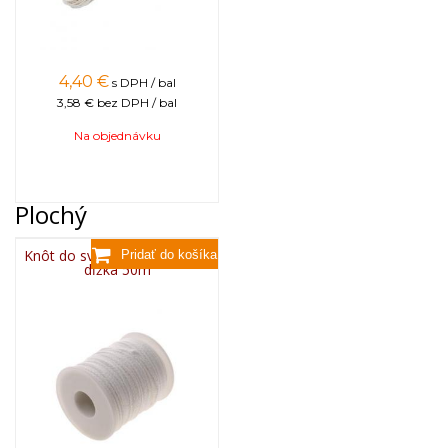
4,40
€
s DPH / bal
3,58 €
bez DPH / bal
Na objednávku
Plochý
Knôt do sviečky plochý 3x13,
dĺžka 50m