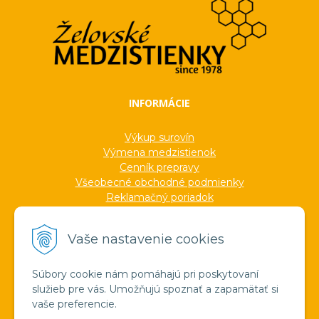
INFORMÁCIE
Výkup surovín
Výmena medzistienok
Cenník prepravy
Všeobecné obchodné podmienky
Reklamačný poriadok
Ochrana osobných údajov
Informácie o cookies
Vaše nastavenie cookies
Formuláre
Protokoly
Ocenenia
Súbory cookie nám pomáhajú pri poskytovaní
Veľkoobchod
služieb pre vás. Umožňujú spoznať a zapamätať si
Verejné obstarávanie
vaše preferencie.
Výroba sviečok zo včelieho vosku