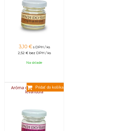
3,10
€
s DPH / ks
2,52 €
bez DPH / ks
Na sklade
Aróma do sviečok, 25g -
levanduľa