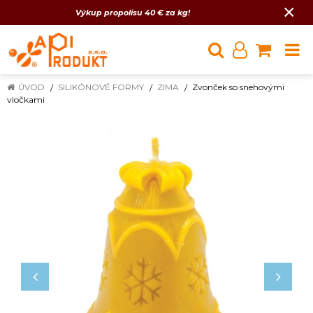
×
Výkup propolisu 40 € za kg!
ÚVOD
SILIKÓNOVÉ FORMY
ZIMA
Zvonček so snehovými
vločkami