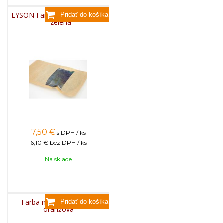
LYSON Farba na sviečky, 25g
- zelená
7,50
€
s DPH / ks
6,10 €
bez DPH / ks
Na sklade
Farba na sviečky, 25g -
oranžová