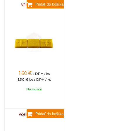
Včelí vosk,80g
1,60
€
s DPH / ks
1,30 €
bez DPH / ks
Na sklade
Včelí vosk, 3,5kg