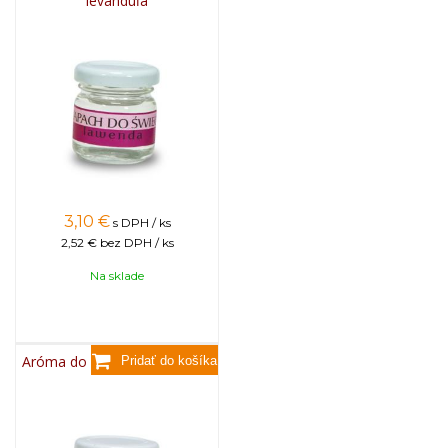
levanduľa
3,10
€
s DPH / ks
2,52 €
bez DPH / ks
Na sklade
Aróma do sviečok, 25g - med