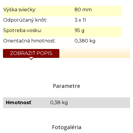
Výška sviečky:
80 mm
Odporúčaný knôt:
3 x 11
Spotreba vosku:
95 g
Orientačná hmotnosť:
0,380 kg
ZOBRAZIŤ POPIS
Parametre
Hmotnosť
0,38 kg
Fotogaléria