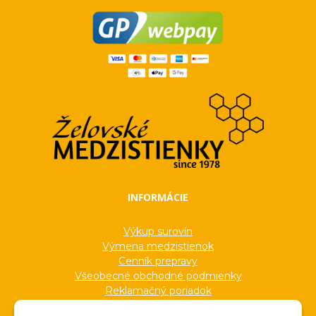
INFORMÁCIE
Výkup surovín
Výmena medzistienok
Cenník prepravy
Všeobecné obchodné podmienky
Reklamačný poriadok
Ochrana osobných údajov