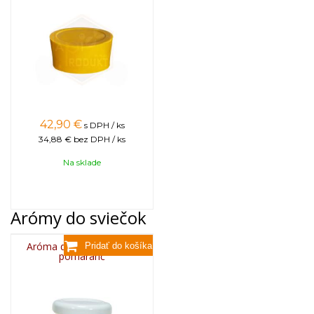
42,90
€
s DPH / ks
34,88 €
bez DPH / ks
Na sklade
Arómy do sviečok
Aróma do sviečok, 25g -
pomaranč