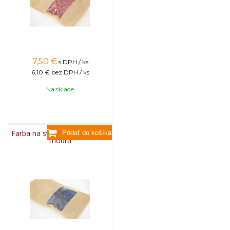
7,50
€
s DPH / ks
6,10 €
bez DPH / ks
Na sklade
Farba na sviečky, 25g - svetlo
modrá