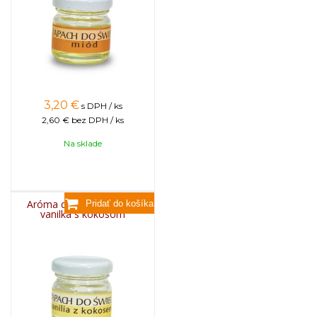
3,20
€
s DPH / ks
2,60 €
bez DPH / ks
Na sklade
Aróma do sviečok, 25g -
vanilka s kokosom