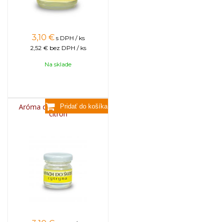
3,10
€
s DPH / ks
2,52 €
bez DPH / ks
Na sklade
Aróma do sviečok, 25g -
citrón