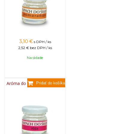
3,10
€
s DPH / ks
2,52 €
bez DPH / ks
Na sklade
Aróma do sviečok, 25g - ruža