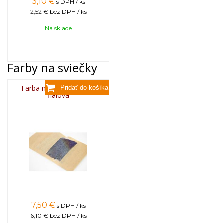
3,10
€
s DPH / ks
2,52 €
bez DPH / ks
Na sklade
Farby na sviečky
Farba na sviečky, 25g -
fialová
7,50
€
s DPH / ks
6,10 €
bez DPH / ks