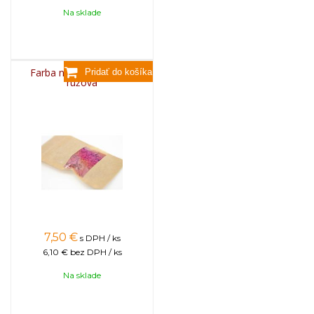
Na sklade
Farba na sviečky, 25g -
ružová
7,50
€
s DPH / ks
6,10 €
bez DPH / ks
Na sklade