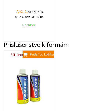
7,50
€
s DPH / ks
6,10 €
bez DPH / ks
Na sklade
Príslušenstvo k formám
Silikónový sprej 400 ml