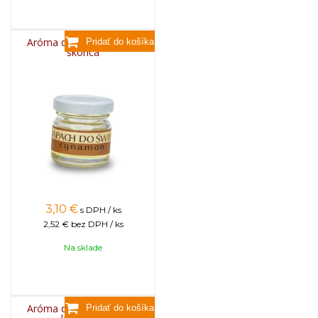
Aróma do sviečok, 25g -
škorica
3,10
€
s DPH / ks
2,52 €
bez DPH / ks
Na sklade
Aróma do sviečok, 25g -