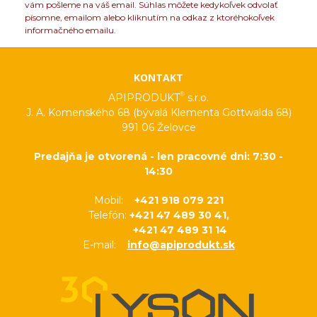
vám pošleme na váš email. Súhlas môžete kedykoľvek odvolať
písomne, emailom alebo kliknutím na odkaz z ktoréhokoľvek
informačného emailu.
KONTAKT
®
APIPRODUKT
s.r.o.
J. A. Komenského 68 (bývalá Klementa Gottwalda 68)
991 06 Želovce
Predajňa je otvorená - len pracovné dni: 7:30 -
14:30
Mobil:
+421 918 079 221
Telefón:
+421 47 489 30 41,
+421 47 489 31 14
E-mail:
info@apiprodukt.sk