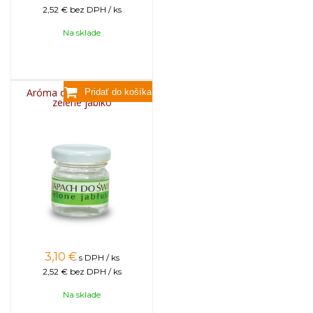
2,52 €
bez DPH / ks
Na sklade
Aróma do sviečok, 25g -
zelené jablko
3,10
€
s DPH / ks
2,52 €
bez DPH / ks
Na sklade