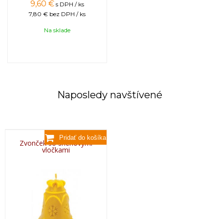
9,60
€
s DPH / ks
7,80 €
bez DPH / ks
Na sklade
Naposledy navštívené
Zvonček so snehovými
vločkami