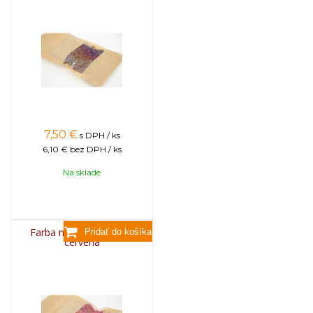
7,50
€
s DPH / ks
6,10 €
bez DPH / ks
Na sklade
Farba na sviečky, 25g -
červená