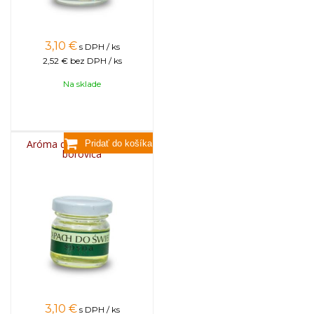
3,10
€
s DPH / ks
2,52 €
bez DPH / ks
Na sklade
Aróma do sviečok, 25g -
borovica
3,10
€
s DPH / ks