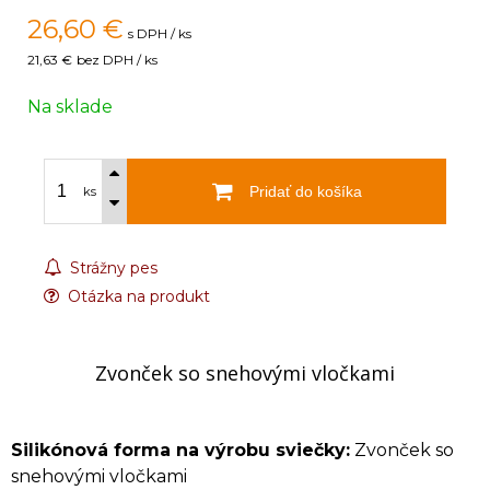
26,60
€
s DPH / ks
21,63 €
bez DPH / ks
Na sklade
Pridať do košíka
ks
Strážny pes
Otázka na produkt
Zvonček so snehovými vločkami
Silikónová forma na výrobu sviečky:
Zvonček so
snehovými vločkami