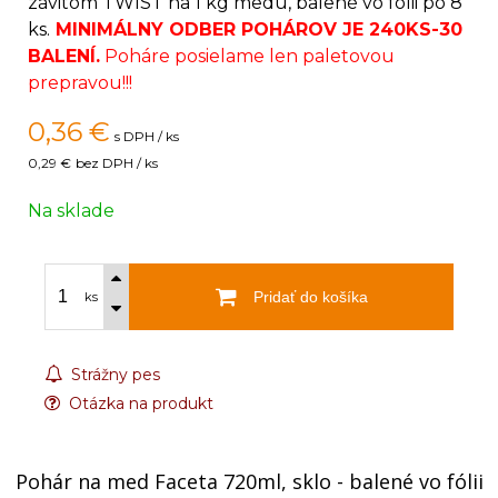
závitom TWIST na 1 kg medu, balené vo fólii po 8
ks.
MINIMÁLNY ODBER POHÁROV JE 240KS-30
BALENÍ.
Poháre posielame len paletovou
prepravou!!!
0,36
€
s DPH / ks
0,29 €
bez DPH / ks
Na sklade
Pridať do košíka
ks
Strážny pes
Otázka na produkt
Pohár na med Faceta 720ml, sklo - balené vo fólii