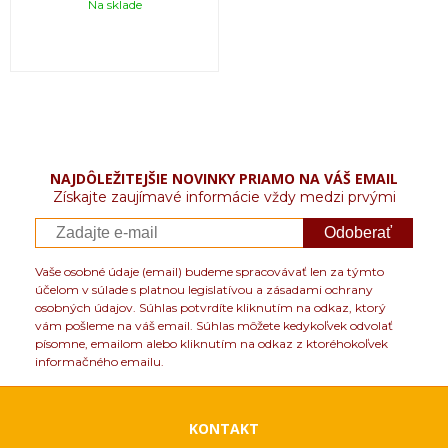
Na sklade
NAJDÔLEŽITEJŠIE NOVINKY PRIAMO NA VÁŠ EMAIL
Získajte zaujímavé informácie vždy medzi prvými
Odoberať
Vaše osobné údaje (email) budeme spracovávať len za týmto
účelom v súlade s platnou legislatívou a zásadami ochrany
osobných údajov. Súhlas potvrdíte kliknutím na odkaz, ktorý
vám pošleme na váš email. Súhlas môžete kedykoľvek odvolať
písomne, emailom alebo kliknutím na odkaz z ktoréhokoľvek
informačného emailu.
KONTAKT