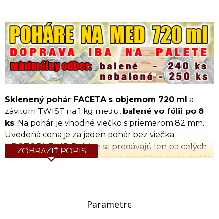
Sklenený pohár FACETA s objemom 720 ml
a
závitom TWIST na 1 kg medu,
balené vo fólii po 8
ks
. Na pohár je vhodn
é viečko s priemerom 82 mm.
Uvedená cena je za jeden pohár bez viečka.
UPOZORNENIE:
Poháre sa predávajú len po celých
ZOBRAZIŤ POPIS
baleniach. Pri objednaní iného množstva bude počet
kusov upravený na celé balenia.
Pri odbere
nad 1 paletu (1800 ks)
je
poštovné
Parametre
zdarma do 100km, nad 100km je cena dopravy
29Eur