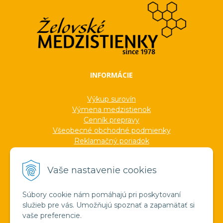
INFORMÁCIE
Výkup surovín
Výmena medzistienok
Cenník prepravy
Všeobecné obchodné podmienky
Reklamačný poriadok
Ochrana osobných údajov
Informácie o cookies
Vaše nastavenie cookies
Formuláre
Protokoly
Ocenenia
Súbory cookie nám pomáhajú pri poskytovaní
Veľkoobchod
služieb pre vás. Umožňujú spoznať a zapamätať si
Verejné obstarávanie
vaše preferencie.