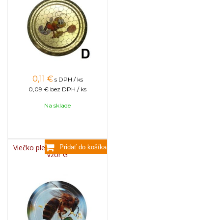
0,11
€
s DPH / ks
0,09 €
bez DPH / ks
Na sklade
Viečko plechové TWIST 82 -
vzor G