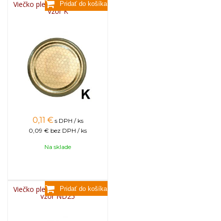
Viečko plechové TWIST 82 -
vzor K
0,11
€
s DPH / ks
0,09 €
bez DPH / ks
Na sklade
Viečko plechové TWIST 82 -
vzor ND25