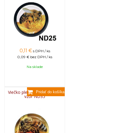
0,11
€
s DPH / ks
0,09 €
bez DPH / ks
Na sklade
Viečko plechové TWIST 82 -
vzor ND35