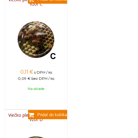
vzor C
0,11
€
s DPH / ks
0,09 €
bez DPH / ks
Na sklade
Viečko plechové TWIST 82 -
vzor D