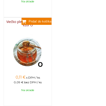
Na sklade
Viečko plechové TWIST 82 -
vzor O
0,11
€
s DPH / ks
0,09 €
bez DPH / ks
Na sklade