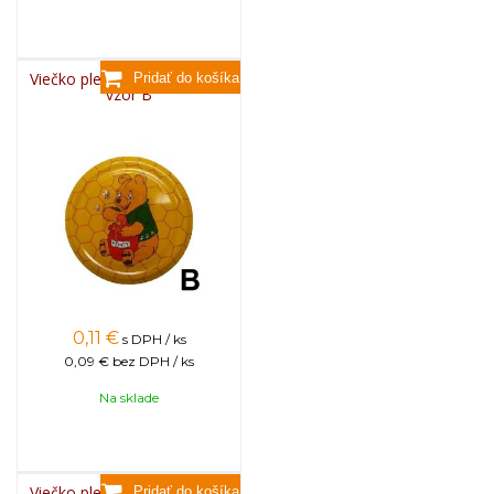
Viečko plechové TWIST 82 -
vzor B
0,11
€
s DPH / ks
0,09 €
bez DPH / ks
Na sklade
Viečko plechové TWIST 82 -