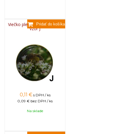
Viečko plechové TWIST 82 -
vzor J
0,11
€
s DPH / ks
0,09 €
bez DPH / ks
Na sklade