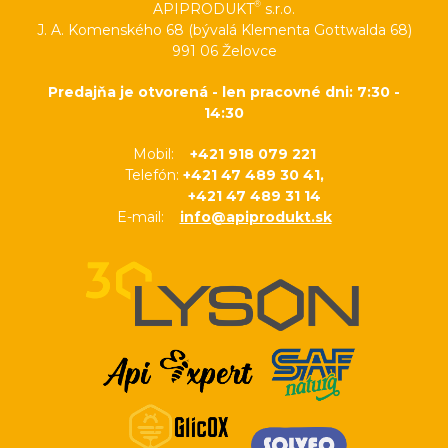
®
APIPRODUKT
s.r.o.
J. A. Komenského 68 (bývalá Klementa Gottwalda 68)
991 06 Želovce
Predajňa je otvorená - len pracovné dni: 7:30 -
14:30
Mobil:
+421 918 079 221
Telefón:
+421 47 489 30 41,
+421 47 489 31 14
E-mail:
info@apiprodukt.sk