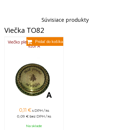
Súvisiace produkty
Viečka TO82
Viečko plechové TWIST 82 -
vzor A
0,11
€
s DPH / ks
0,09 €
bez DPH / ks
Na sklade