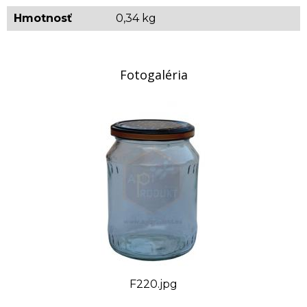
Rozmery (výška x priemer): 13 x 9 cm
Hmotnosť
0,34 kg
Orientačná hmotnosť: 0,340 kg
Počet kusov na palete: 1800
Fotogaléria
Pri menšom odbere ako je paleta sa poštovné účtuje
podľa
aktuálneho cenníka za prepravu
. Predajca
nezodpovedá za prípadné poškodenie pohárov
počas prepravy.
F220.jpg