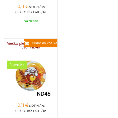
0,11
€
s DPH / ks
0,09 €
bez DPH / ks
Na sklade
Viečko plechové TWIST 82 -
vzor ND46
Novinka
0,11
€
s DPH / ks
0,09 €
bez DPH / ks