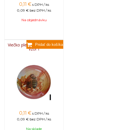
0,11
€
s DPH / ks
0,09 €
bez DPH / ks
Na objednávku
Viečko plechové TWIST 82 -
vzor I
0,11
€
s DPH / ks
0,09 €
bez DPH / ks
Na sklade