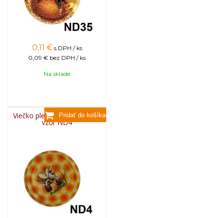
0,11
€
s DPH / ks
0,09 €
bez DPH / ks
Na sklade
Viečko plechové TWIST 82 -
vzor ND4