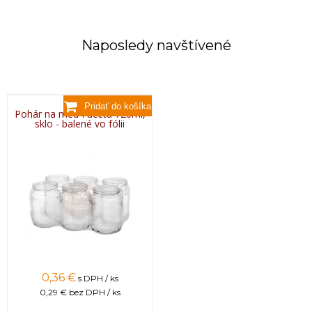
Naposledy navštívené
Pohár na med Faceta 720ml,
sklo - balené vo fólii
0,36 €
s DPH / ks
0,29 €
bez DPH / ks