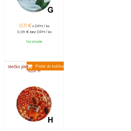
0,11
€
s DPH / ks
0,09 €
bez DPH / ks
Na sklade
Viečko plechové TWIST 82 -
vzor H