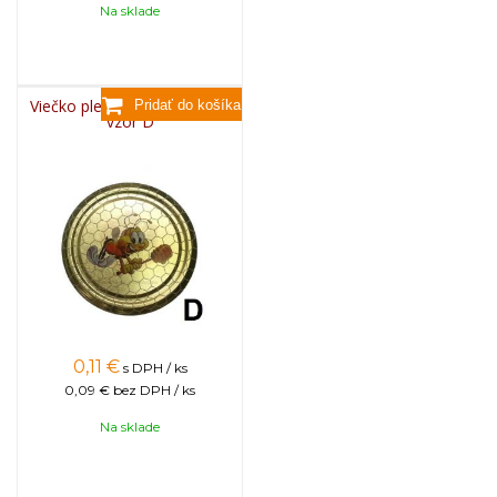
Na sklade
Viečko plechové TWIST 82 -
vzor D
0,11
€
s DPH / ks
0,09 €
bez DPH / ks
Na sklade