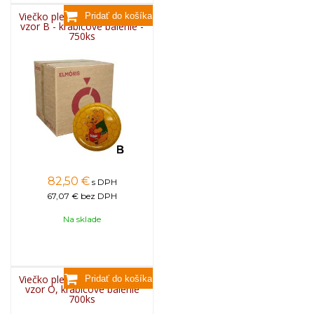
Viečko plechové TWIST 82 -
vzor B - krabicové balenie -
750ks
82,50
€
s DPH
67,07 €
bez DPH
Na sklade
Viečko plechové TWIST 82 -
vzor O, krabicové balenie
700ks