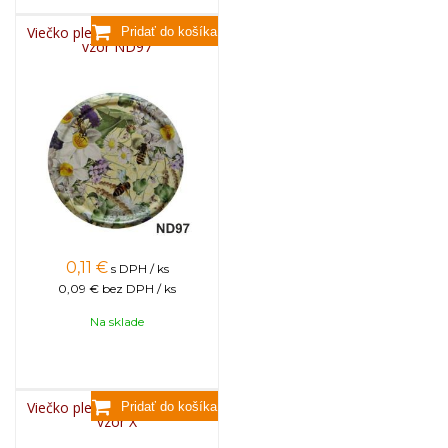
Viečko plechové TWIST 82 -
vzor ND97
0,11
€
s DPH / ks
0,09 €
bez DPH / ks
Na sklade
Viečko plechové TWIST 82 -
vzor X