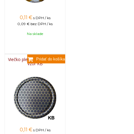
0,11
€
s DPH / ks
0,09 €
bez DPH / ks
Na sklade
Viečko plechové TWIST 82 -
vzor KB
0,11
€
s DPH / ks