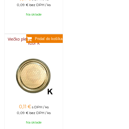
0,09 €
bez DPH / ks
Na sklade
Viečko plechové TWIST 82 -
vzor K
0,11
€
s DPH / ks
0,09 €
bez DPH / ks
Na sklade