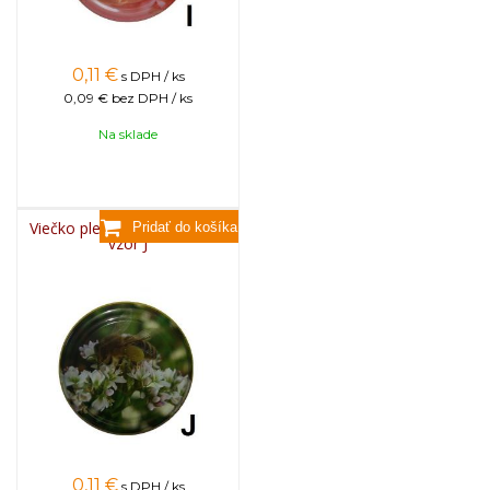
0,11
€
s DPH / ks
0,09 €
bez DPH / ks
Na sklade
Viečko plechové TWIST 82 -
vzor J
0,11
€
s DPH / ks