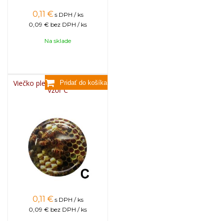
0,11
€
s DPH / ks
0,09 €
bez DPH / ks
Na sklade
Viečko plechové TWIST 82 -
vzor C
0,11
€
s DPH / ks
0,09 €
bez DPH / ks