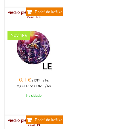
Viečko plechové TWIST 82 -
vzor LE
Novinka
0,11
€
s DPH / ks
0,09 €
bez DPH / ks
Na sklade
Viečko plechové TWIST 82 -
vzor N