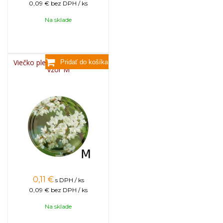
0,09 €
bez DPH / ks
Na sklade
Viečko plechové TWIST 82 -
vzor M
0,11
€
s DPH / ks
0,09 €
bez DPH / ks
Na sklade