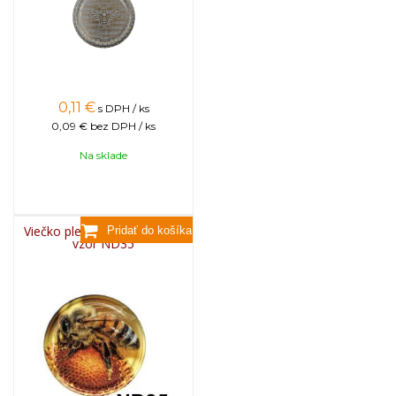
0,11
€
s DPH / ks
0,09 €
bez DPH / ks
Na sklade
Viečko plechové TWIST 82 -
vzor ND35