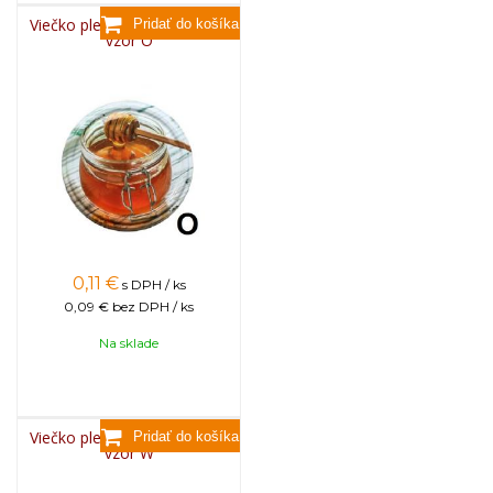
Viečko plechové TWIST 82 -
vzor O
0,11
€
s DPH / ks
0,09 €
bez DPH / ks
Na sklade
Viečko plechové TWIST 82 -
vzor W