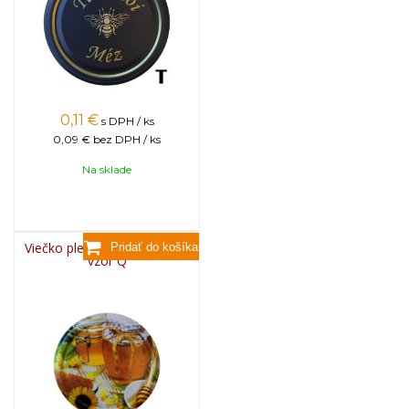
0,11
€
s DPH / ks
0,09 €
bez DPH / ks
Na sklade
Viečko plechové TWIST 82 -
vzor Q