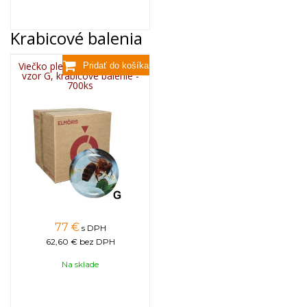
Krabicové balenia
Viečko plechové TWIST 82 -
vzor G, krabicové balenie -
700ks
77
€
s DPH
62,60 €
bez DPH
Na sklade