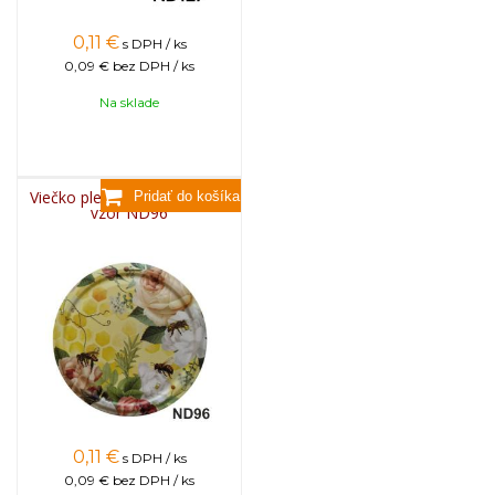
0,11
€
s DPH / ks
0,09 €
bez DPH / ks
Na sklade
Viečko plechové TWIST 82 -
vzor ND96
0,11
€
s DPH / ks
0,09 €
bez DPH / ks