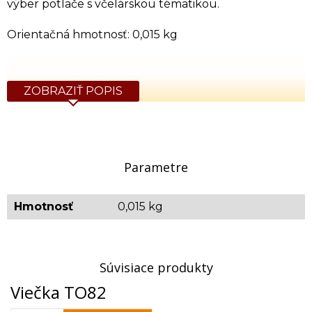
výber potlače s včelárskou tématikou.
Orientačná hmotnosť: 0,015 kg
ZOBRAZIŤ POPIS
Parametre
Hmotnosť
0,015 kg
Súvisiace produkty
Viečka TO82