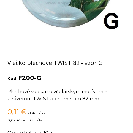
Viečko plechové TWIST 82 - vzor G
F200-G
Kód
:
Plechové viečka so včelárskym motívom, s
uzáverom TWIST a priemerom 82 mm.
0,11
€
s DPH / ks
0,09 €
bez DPH / ks
Obsah balenia: 10 ks