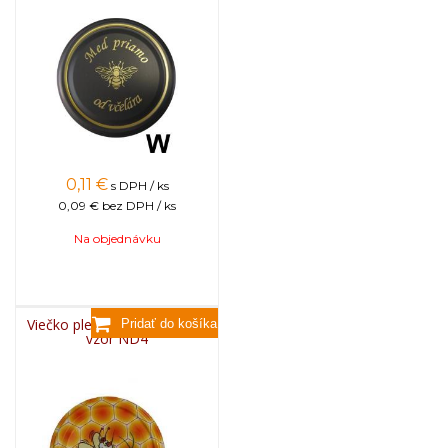
0,11
€
s DPH / ks
0,09 €
bez DPH / ks
Na objednávku
Viečko plechové TWIST 82 -
vzor ND4