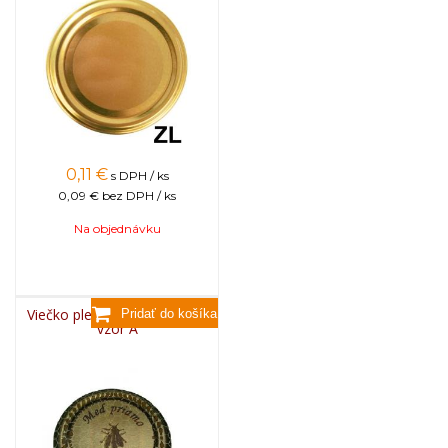
0,11
€
s DPH / ks
0,09 €
bez DPH / ks
Na objednávku
Viečko plechové TWIST 82 -
vzor A