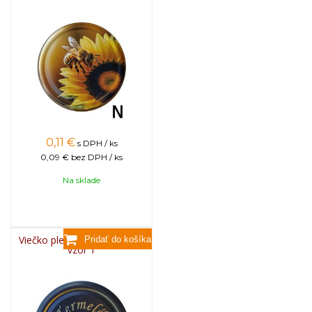
0,11
€
s DPH / ks
0,09 €
bez DPH / ks
Na sklade
Viečko plechové TWIST 82 -
vzor T