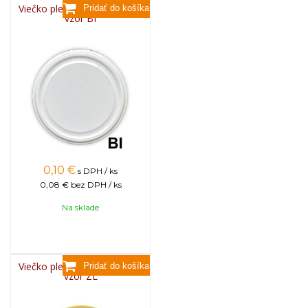
Viečko plechové TWIST 82 -
vzor BI
0,10
€
s DPH / ks
0,08 €
bez DPH / ks
Na sklade
Viečko plechové TWIST 82 -
vzor ZL