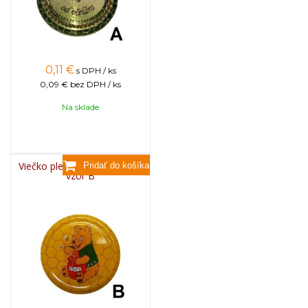
0,11
€
s DPH / ks
0,09 €
bez DPH / ks
Na sklade
Viečko plechové TWIST 82 -
vzor B