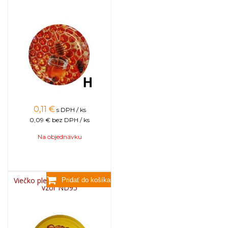
0,11
€
s DPH / ks
0,09 €
bez DPH / ks
Na objednávku
Viečko plechové TWIST 82 -
vzor ND95