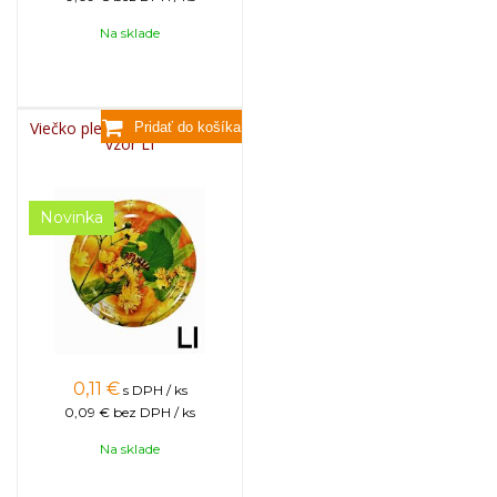
Na sklade
Viečko plechové TWIST 82 -
vzor LI
Novinka
0,11
€
s DPH / ks
0,09 €
bez DPH / ks
Na sklade