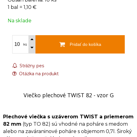
1 bal = 1,10 €
Na sklade
Pridať do košíka
ks
Strážny pes
Otázka na produkt
Viečko plechové TWIST 82 - vzor G
Plechové viečka s uzáverom TWIST a priemerom
82 mm
(typ TO 82) sú vhodné na poháre s medom
alebo na zaváraninové poháre s objemom 0,7l. Široký