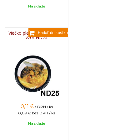
Na sklade
Viečko plechové TWIST 82 -
vzor ND25
0,11
€
s DPH / ks
0,09 €
bez DPH / ks
Na sklade