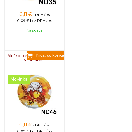
0,11
€
s DPH / ks
0,09 €
bez DPH / ks
Na sklade
Viečko plechové TWIST 82 -
vzor ND46
Novinka
0,11
€
s DPH / ks
0,09 €
bez DPH / ks