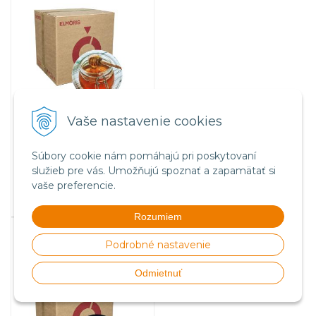
Vaše nastavenie cookies
77
€
s DPH
62,60 €
bez DPH
Súbory cookie nám pomáhajú pri poskytovaní
Na sklade
služieb pre vás. Umožňujú spoznať a zapamätať si
vaše preferencie.
Rozumiem
Viečko plechové TWIST 82 -
vzor ND25, krabicové balenie
Podrobné nastavenie
750ks
Odmietnuť