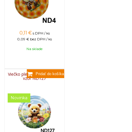
0,11
€
s DPH / ks
0,09 €
bez DPH / ks
Na sklade
Viečko plechové TWIST 82 -
vzor ND127
Novinka