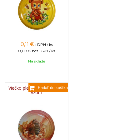
0,11
€
s DPH / ks
0,09 €
bez DPH / ks
Na sklade
Viečko plechové TWIST 82 -
vzor I