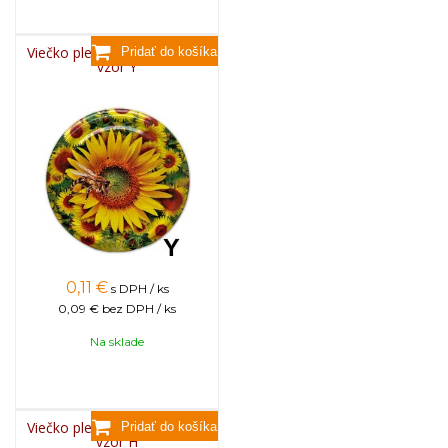
Viečko plechové TWIST 82 -
vzor Y
0,11
€
s DPH / ks
0,09 €
bez DPH / ks
Na sklade
Viečko plechové TWIST 82 -
vzor H