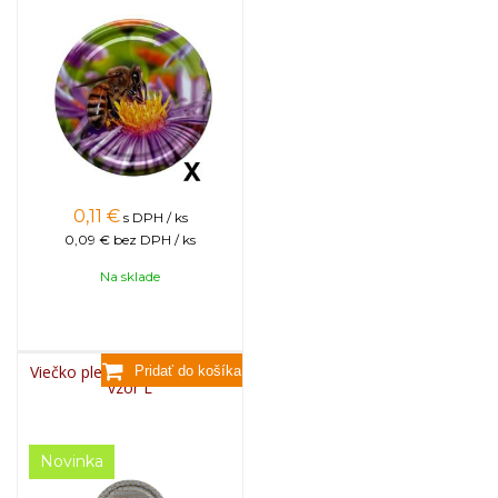
0,11
€
s DPH / ks
0,09 €
bez DPH / ks
Na sklade
Viečko plechové TWIST 82 -
vzor L
Novinka