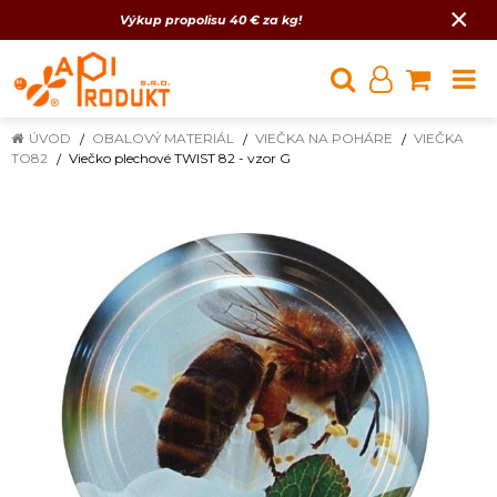
×
Výkup propolisu 40 € za kg!
ÚVOD
OBALOVÝ MATERIÁL
VIEČKA NA POHÁRE
VIEČKA
TO82
Viečko plechové TWIST 82 - vzor G