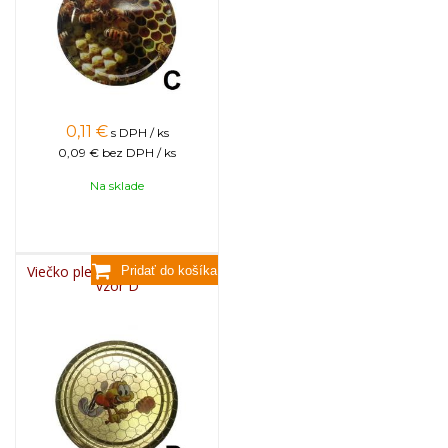
0,11
€
s DPH / ks
0,09 €
bez DPH / ks
Na sklade
Viečko plechové TWIST 82 -
vzor D