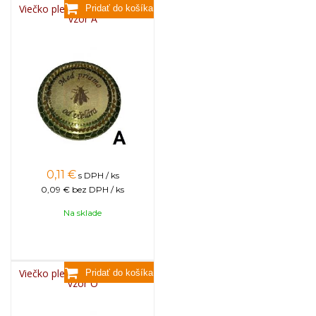
Viečko plechové TWIST 82 -
vzor A
0,11
€
s DPH / ks
0,09 €
bez DPH / ks
Na sklade
Viečko plechové TWIST 82 -
vzor O