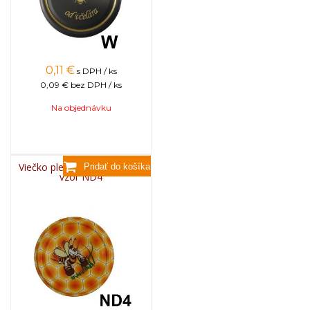
0,11
€
s DPH / ks
0,09 €
bez DPH / ks
Na objednávku
Viečko plechové TWIST 82 -
vzor ND4