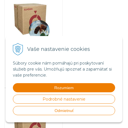
Vaše nastavenie cookies
77
€
s DPH
62,60 €
bez DPH
Súbory cookie nám pomáhajú pri poskytovaní
Na sklade
služieb pre vás. Umožňujú spoznať a zapamätať si
vaše preferencie.
Rozumiem
Viečko plechové TWIST 82 -
vzor C, krabicové balenie -
Podrobné nastavenie
700ks
Odmietnuť