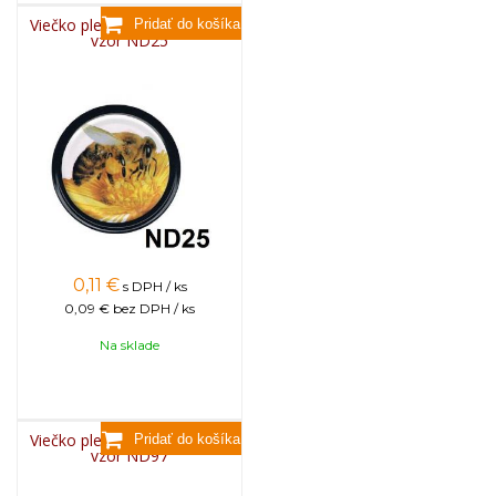
Viečko plechové TWIST 82 -
vzor ND25
0,11
€
s DPH / ks
0,09 €
bez DPH / ks
Na sklade
Viečko plechové TWIST 82 -
vzor ND97