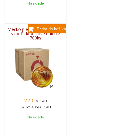
Na sklade
Viečko plechové TWIST 82 -
vzor P, krabicové balenie
700ks
77
€
s DPH
62,60 €
bez DPH
Na sklade