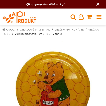
×
Výkup propolisu 40 € za kg!
ÚVOD
OBALOVÝ MATERIÁL
VIEČKA NA POHÁRE
VIEČKA
TO82
Viečko plechové TWIST 82 - vzor B