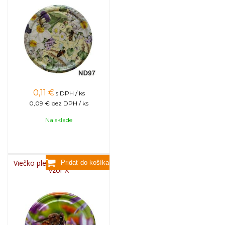
0,11
€
s DPH / ks
0,09 €
bez DPH / ks
Na sklade
Viečko plechové TWIST 82 -
vzor X