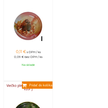
0,11
€
s DPH / ks
0,09 €
bez DPH / ks
Na sklade
Viečko plechové TWIST 82 -
vzor J