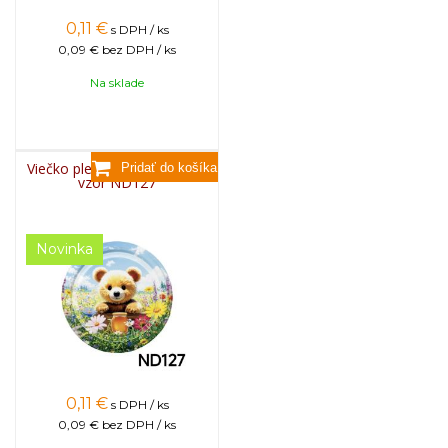
0,11
€
s DPH / ks
0,09 €
bez DPH / ks
Na sklade
Viečko plechové TWIST 82 -
vzor ND127
Novinka
0,11
€
s DPH / ks
0,09 €
bez DPH / ks