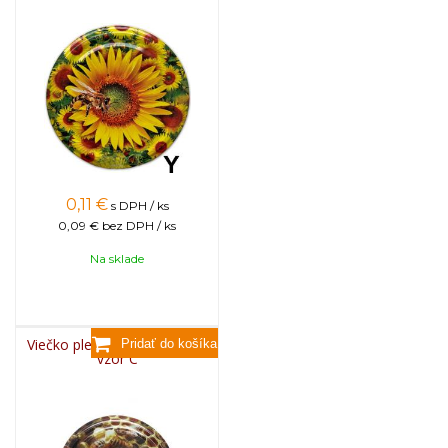
0,11
€
s DPH / ks
0,09 €
bez DPH / ks
Na sklade
Viečko plechové TWIST 82 -
vzor C