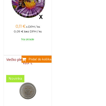
0,11
€
s DPH / ks
0,09 €
bez DPH / ks
Na sklade
Viečko plechové TWIST 82 -
vzor L
Novinka