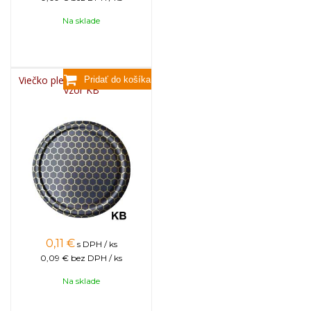
Na sklade
Viečko plechové TWIST 82 -
vzor KB
0,11
€
s DPH / ks
0,09 €
bez DPH / ks
Na sklade