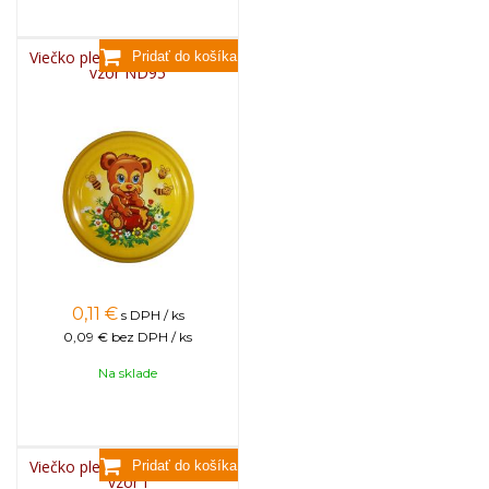
Viečko plechové TWIST 82 -
vzor ND95
0,11
€
s DPH / ks
0,09 €
bez DPH / ks
Na sklade
Viečko plechové TWIST 82 -
vzor I