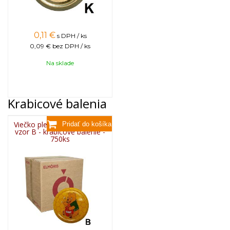
0,11
€
s DPH / ks
0,09 €
bez DPH / ks
Na sklade
Krabicové balenia
Viečko plechové TWIST 82 -
vzor B - krabicové balenie -
750ks