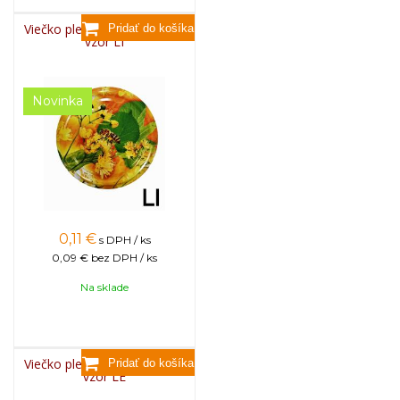
Viečko plechové TWIST 82 -
vzor LI
Novinka
0,11
€
s DPH / ks
0,09 €
bez DPH / ks
Na sklade
Viečko plechové TWIST 82 -
vzor LE