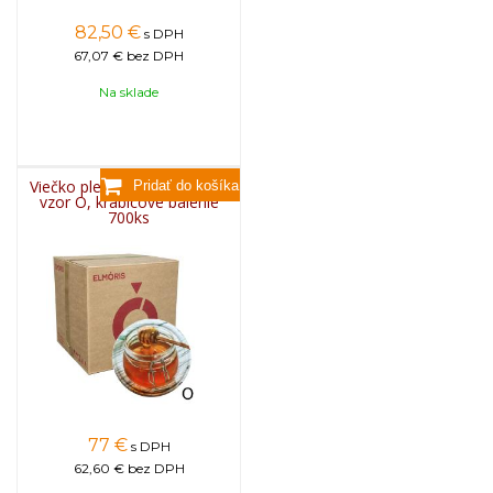
82,50
€
s DPH
67,07 €
bez DPH
Na sklade
Viečko plechové TWIST 82 -
vzor O, krabicové balenie
700ks
77
€
s DPH
62,60 €
bez DPH