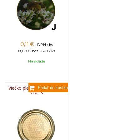
0,11
€
s DPH / ks
0,09 €
bez DPH / ks
Na sklade
Viečko plechové TWIST 82 -
vzor K