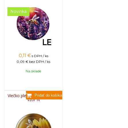
Novinka
0,11
€
s DPH / ks
0,09 €
bez DPH / ks
Na sklade
Viečko plechové TWIST 82 -
vzor N