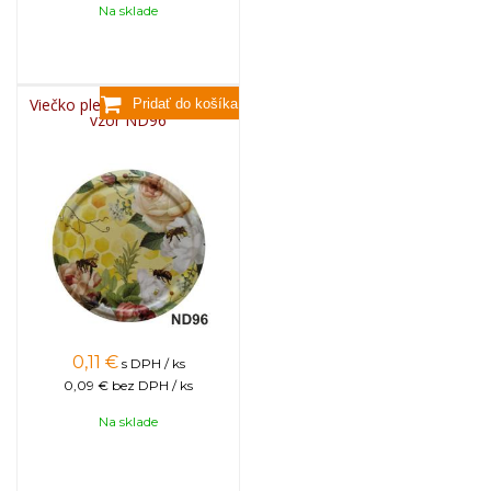
Na sklade
Viečko plechové TWIST 82 -
vzor ND96
0,11
€
s DPH / ks
0,09 €
bez DPH / ks
Na sklade