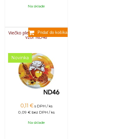
Na sklade
Viečko plechové TWIST 82 -
vzor ND46
Novinka
0,11
€
s DPH / ks
0,09 €
bez DPH / ks
Na sklade