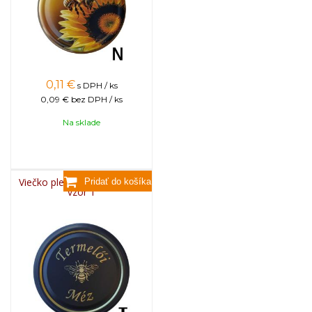
0,11
€
s DPH / ks
0,09 €
bez DPH / ks
Na sklade
Viečko plechové TWIST 82 -
vzor T