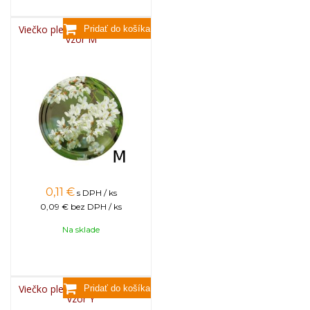
Viečko plechové TWIST 82 -
vzor M
0,11
€
s DPH / ks
0,09 €
bez DPH / ks
Na sklade
Viečko plechové TWIST 82 -
vzor Y