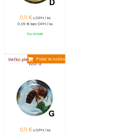
0,11
€
s DPH / ks
0,09 €
bez DPH / ks
Na sklade
Viečko plechové TWIST 82 -
vzor G
0,11
€
s DPH / ks