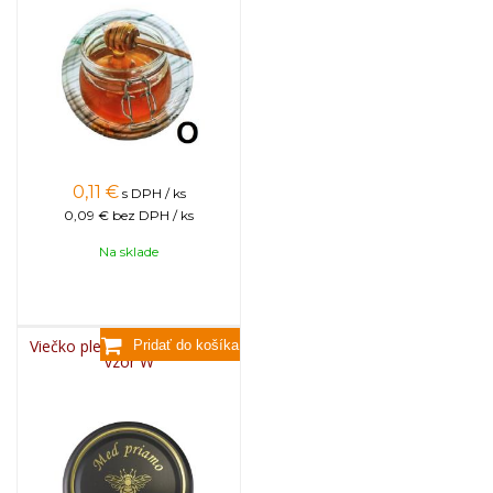
0,11
€
s DPH / ks
0,09 €
bez DPH / ks
Na sklade
Viečko plechové TWIST 82 -
vzor W