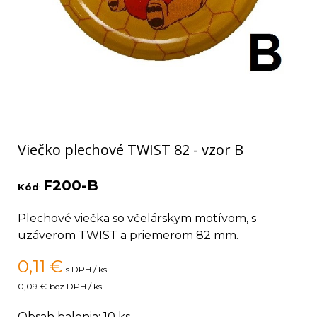
Viečko plechové TWIST 82 - vzor B
F200-B
Kód
:
Plechové viečka so včelárskym motívom, s
uzáverom TWIST a priemerom 82 mm.
0,11
€
s DPH / ks
0,09 €
bez DPH / ks
Obsah balenia: 10 ks