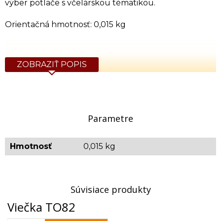
výber potlače s včelárskou tématikou.
Orientačná hmotnosť: 0,015 kg
ZOBRAZIŤ POPIS
Parametre
Hmotnosť
0,015 kg
Súvisiace produkty
Viečka TO82