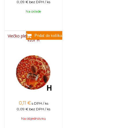
0,09 €
bez DPH / ks
Na sklade
Viečko plechové TWIST 82 -
vzor H
0,11
€
s DPH / ks
0,09 €
bez DPH / ks
Na objednávku