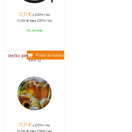
0,11
€
s DPH / ks
0,09 €
bez DPH / ks
Na sklade
Viečko plechové TWIST 82 -
vzor Q
0,11
€
s DPH / ks
0,09 €
bez DPH / ks