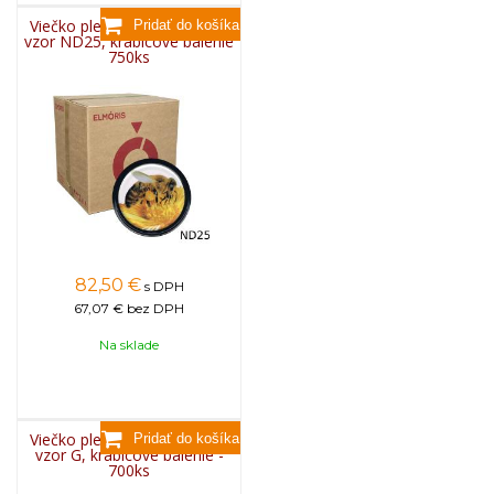
Viečko plechové TWIST 82 -
vzor ND25, krabicové balenie
750ks
82,50
€
s DPH
67,07 €
bez DPH
Na sklade
Viečko plechové TWIST 82 -
vzor G, krabicové balenie -
700ks