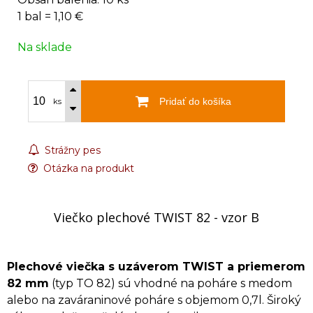
1 bal = 1,10 €
Na sklade
Pridať do košíka
ks
Strážny pes
Otázka na produkt
Viečko plechové TWIST 82 - vzor B
Plechové viečka s uzáverom TWIST a priemerom
82 mm
(typ TO 82) sú vhodné na poháre s medom
alebo na zaváraninové poháre s objemom 0,7l. Široký