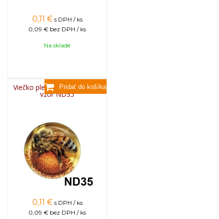
0,11
€
s DPH / ks
0,09 €
bez DPH / ks
Na sklade
Viečko plechové TWIST 82 -
vzor ND35
0,11
€
s DPH / ks
0,09 €
bez DPH / ks