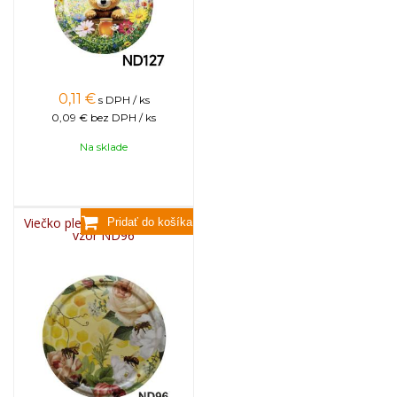
0,11
€
s DPH / ks
0,09 €
bez DPH / ks
Na sklade
Viečko plechové TWIST 82 -
vzor ND96