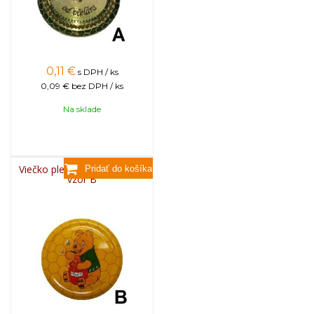
0,11
€
s DPH / ks
0,09 €
bez DPH / ks
Na sklade
Viečko plechové TWIST 82 -
vzor B