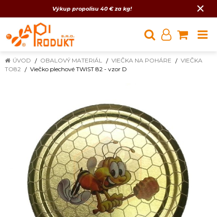
×
Výkup propolisu 40 € za kg!
ÚVOD
OBALOVÝ MATERIÁL
VIEČKA NA POHÁRE
VIEČKA
TO82
Viečko plechové TWIST 82 - vzor D