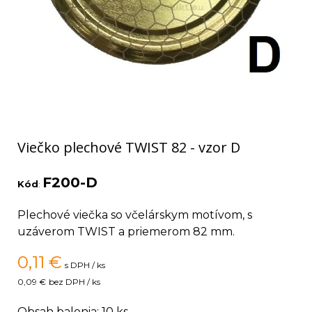
Viečko plechové TWIST 82 - vzor D
F200-D
Kód
:
Plechové viečka so včelárskym motívom, s
uzáverom TWIST a priemerom 82 mm.
0,11
€
s DPH / ks
0,09 €
bez DPH / ks
Obsah balenia: 10 ks