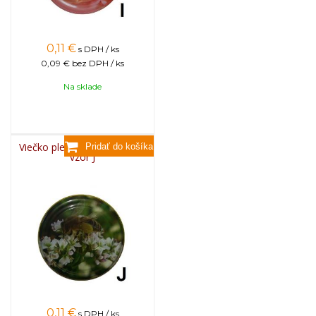
0,11
€
s DPH / ks
0,09 €
bez DPH / ks
Na sklade
Viečko plechové TWIST 82 -
vzor J
0,11
€
s DPH / ks