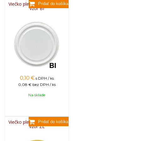
Viečko plechové TWIST 82 -
vzor BI
0,10
€
s DPH / ks
0,08 €
bez DPH / ks
Na sklade
Viečko plechové TWIST 82 -
vzor ZL