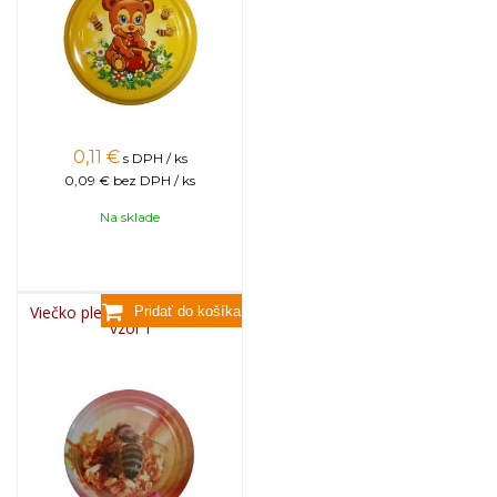
0,11
€
s DPH / ks
0,09 €
bez DPH / ks
Na sklade
Viečko plechové TWIST 82 -
vzor I