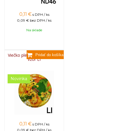
0,11
€
s DPH / ks
0,09 €
bez DPH / ks
Na sklade
Viečko plechové TWIST 82 -
vzor LI
Novinka
0,11
€
s DPH / ks
0,09 €
bez DPH / ks