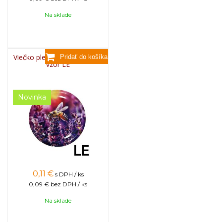
Na sklade
Viečko plechové TWIST 82 -
vzor LE
Novinka
0,11
€
s DPH / ks
0,09 €
bez DPH / ks
Na sklade