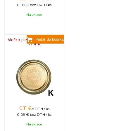
0,09 €
bez DPH / ks
Na sklade
Viečko plechové TWIST 82 -
vzor K
0,11
€
s DPH / ks
0,09 €
bez DPH / ks
Na sklade