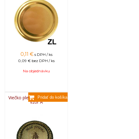
0,11
€
s DPH / ks
0,09 €
bez DPH / ks
Na objednávku
Viečko plechové TWIST 82 -
vzor A