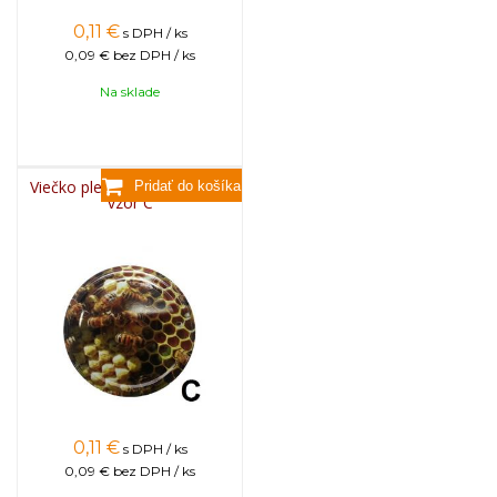
0,11
€
s DPH / ks
0,09 €
bez DPH / ks
Na sklade
Viečko plechové TWIST 82 -
vzor C
0,11
€
s DPH / ks
0,09 €
bez DPH / ks