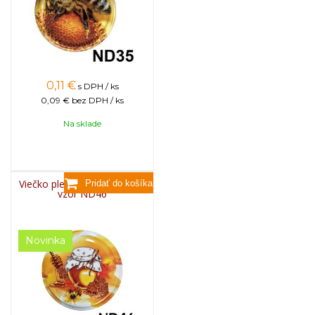
0,11
€
s DPH / ks
0,09 €
bez DPH / ks
Na sklade
Viečko plechové TWIST 82 -
vzor ND46
Novinka