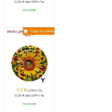
0,09 €
bez DPH / ks
Na sklade
Viečko plechové TWIST 82 -
vzor Y
0,11
€
s DPH / ks
0,09 €
bez DPH / ks
Na sklade