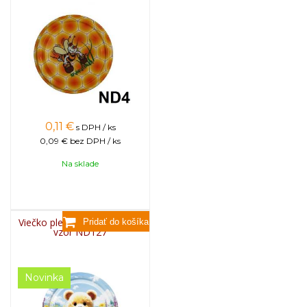
0,11
€
s DPH / ks
0,09 €
bez DPH / ks
Na sklade
Viečko plechové TWIST 82 -
vzor ND127
Novinka