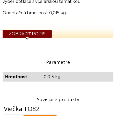
výber potlače s včelárskou tématikou.
Orientačná hmotnosť: 0,015 kg
ZOBRAZIŤ POPIS
Parametre
Hmotnosť
0,015 kg
Súvisiace produkty
Viečka TO82