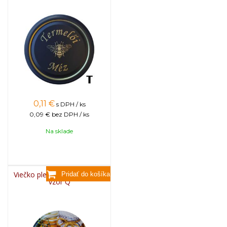
0,11
€
s DPH / ks
0,09 €
bez DPH / ks
Na sklade
Viečko plechové TWIST 82 -
vzor Q