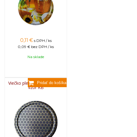
0,11
€
s DPH / ks
0,09 €
bez DPH / ks
Na sklade
Viečko plechové TWIST 82 -
vzor KB