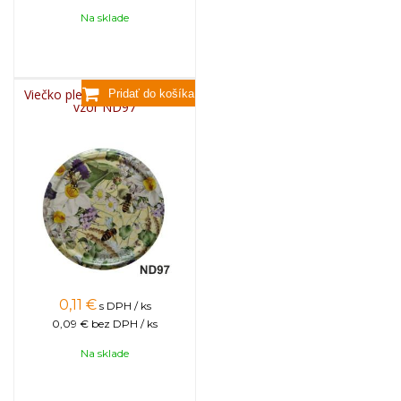
Na sklade
Viečko plechové TWIST 82 -
vzor ND97
0,11
€
s DPH / ks
0,09 €
bez DPH / ks
Na sklade