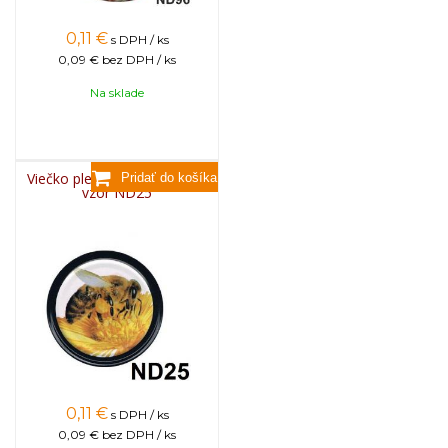
0,11
€
s DPH / ks
0,09 €
bez DPH / ks
Na sklade
Viečko plechové TWIST 82 -
vzor ND25
0,11
€
s DPH / ks
0,09 €
bez DPH / ks