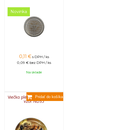
Novinka
0,11
€
s DPH / ks
0,09 €
bez DPH / ks
Na sklade
Viečko plechové TWIST 82 -
vzor ND35