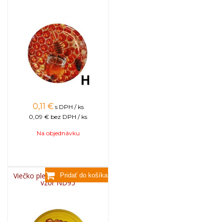
0,11
€
s DPH / ks
0,09 €
bez DPH / ks
Na objednávku
Viečko plechové TWIST 82 -
vzor ND95