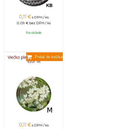
0,11
€
s DPH / ks
0,09 €
bez DPH / ks
Na sklade
Viečko plechové TWIST 82 -
vzor M
0,11
€
s DPH / ks