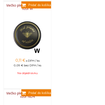
Viečko plechové TWIST 82 -
vzor W
0,11
€
s DPH / ks
0,09 €
bez DPH / ks
Na objednávku
Viečko plechové TWIST 82 -
vzor ND4