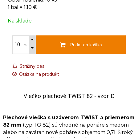
1 bal = 1,10 €
Na sklade
Pridať do košíka
ks
Strážny pes
Otázka na produkt
Viečko plechové TWIST 82 - vzor D
Plechové viečka s uzáverom TWIST a priemerom
82 mm
(typ TO 82) sú vhodné na poháre s medom
alebo na zaváraninové poháre s objemom 0,7l. Široký