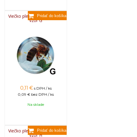
Viečko plechové TWIST 82 -
vzor G
0,11
€
s DPH / ks
0,09 €
bez DPH / ks
Na sklade
Viečko plechové TWIST 82 -
vzor H