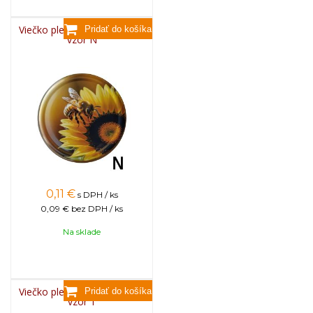
Viečko plechové TWIST 82 -
vzor N
0,11
€
s DPH / ks
0,09 €
bez DPH / ks
Na sklade
Viečko plechové TWIST 82 -
vzor T