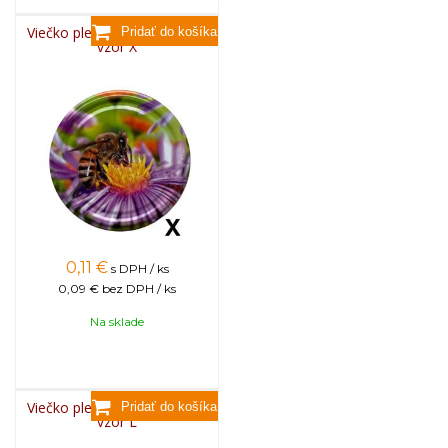
Viečko plechové TWIST 82 -
vzor X
0,11
€
s DPH / ks
0,09 €
bez DPH / ks
Na sklade
Viečko plechové TWIST 82 -
vzor L