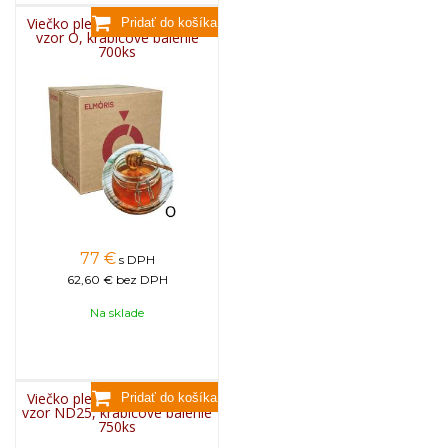
Viečko plechové TWIST 82 -
vzor O, krabicové balenie
700ks
77
€
s DPH
62,60 €
bez DPH
Na sklade
Viečko plechové TWIST 82 -
vzor ND25, krabicové balenie
750ks