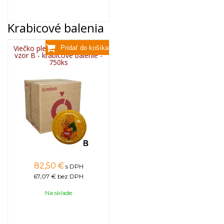
Krabicové balenia
Viečko plechové TWIST 82 -
vzor B - krabicové balenie -
750ks
82,50
€
s DPH
67,07 €
bez DPH
Na sklade