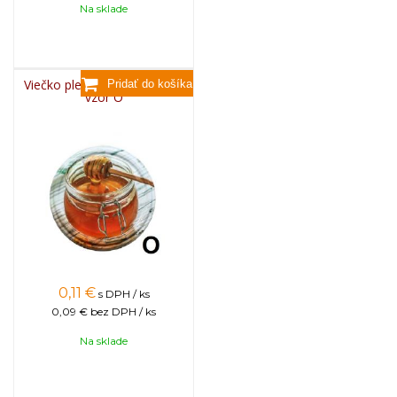
Na sklade
Viečko plechové TWIST 82 -
vzor O
0,11
€
s DPH / ks
0,09 €
bez DPH / ks
Na sklade