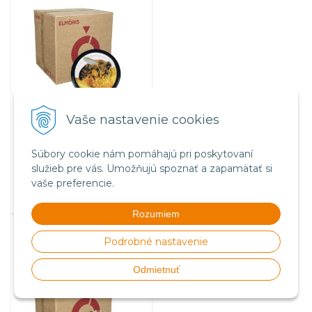
Vaše nastavenie cookies
82,50
€
s DPH
67,07 €
bez DPH
Súbory cookie nám pomáhajú pri poskytovaní
Na sklade
služieb pre vás. Umožňujú spoznať a zapamätať si
vaše preferencie.
Rozumiem
Viečko plechové TWIST 82 -
vzor C, krabicové balenie -
Podrobné nastavenie
700ks
Odmietnuť