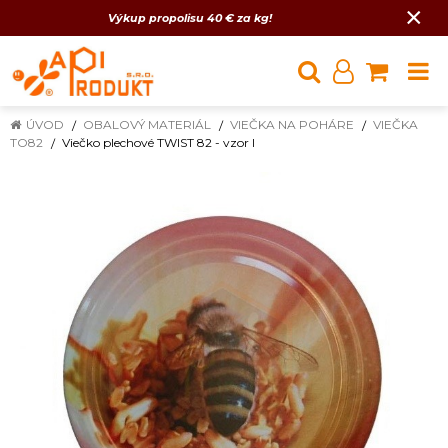
×
Výkup propolisu 40 € za kg!
ÚVOD
OBALOVÝ MATERIÁL
VIEČKA NA POHÁRE
VIEČKA
TO82
Viečko plechové TWIST 82 - vzor I