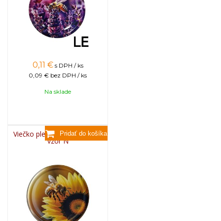
0,11
€
s DPH / ks
0,09 €
bez DPH / ks
Na sklade
Viečko plechové TWIST 82 -
vzor N