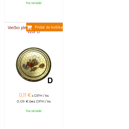
Na sklade
Viečko plechové TWIST 82 -
vzor D
0,11
€
s DPH / ks
0,09 €
bez DPH / ks
Na sklade