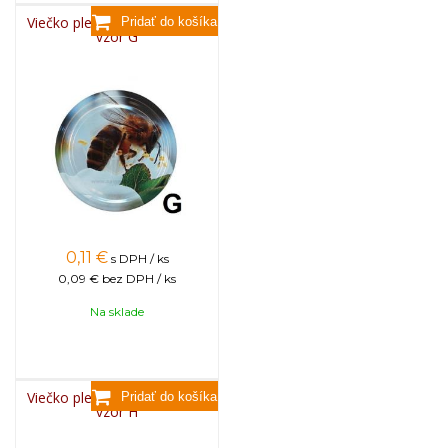
Viečko plechové TWIST 82 -
vzor G
0,11
€
s DPH / ks
0,09 €
bez DPH / ks
Na sklade
Viečko plechové TWIST 82 -
vzor H