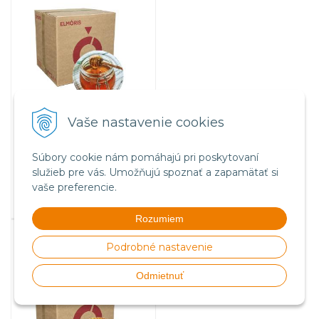
Vaše nastavenie cookies
77
€
s DPH
62,60 €
bez DPH
Súbory cookie nám pomáhajú pri poskytovaní
Na sklade
služieb pre vás. Umožňujú spoznať a zapamätať si
vaše preferencie.
Rozumiem
Viečko plechové TWIST 82 -
vzor P, krabicové balenie
Podrobné nastavenie
700ks
Odmietnuť