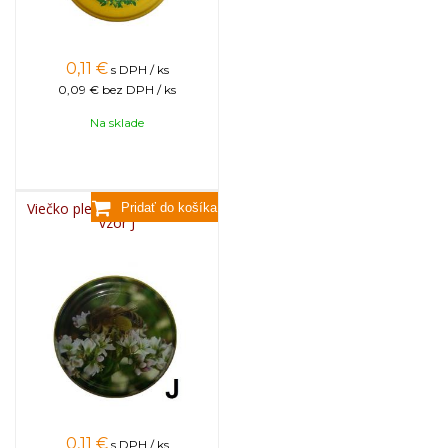
0,11
€
s DPH / ks
0,09 €
bez DPH / ks
Na sklade
Viečko plechové TWIST 82 -
vzor J
0,11
€
s DPH / ks