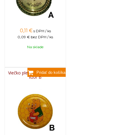
0,11
€
s DPH / ks
0,09 €
bez DPH / ks
Na sklade
Viečko plechové TWIST 82 -
vzor B