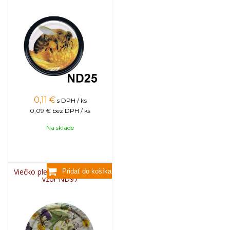
0,11
€
s DPH / ks
0,09 €
bez DPH / ks
Na sklade
Viečko plechové TWIST 82 -
vzor ND97