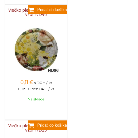
Viečko plechové TWIST 82 -
vzor ND96
0,11
€
s DPH / ks
0,09 €
bez DPH / ks
Na sklade
Viečko plechové TWIST 82 -
vzor ND25