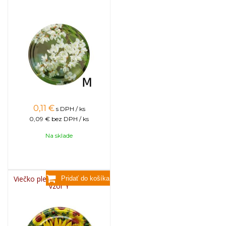
0,11
€
s DPH / ks
0,09 €
bez DPH / ks
Na sklade
Viečko plechové TWIST 82 -
vzor Y