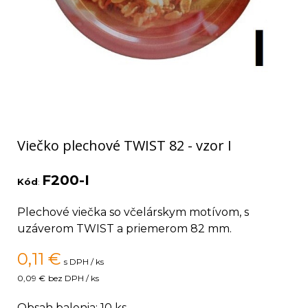
Viečko plechové TWIST 82 - vzor I
F200-I
Kód
:
Plechové viečka so včelárskym motívom, s
uzáverom TWIST a priemerom 82 mm.
0,11
€
s DPH / ks
0,09 €
bez DPH / ks
Obsah balenia: 10 ks