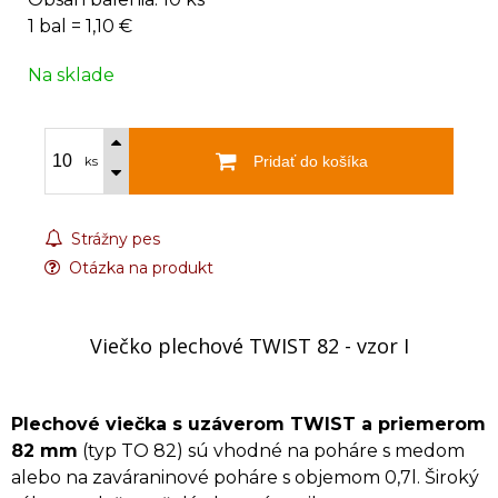
1 bal = 1,10 €
Na sklade
Pridať do košíka
ks
Strážny pes
Otázka na produkt
Viečko plechové TWIST 82 - vzor I
Plechové viečka s uzáverom TWIST a priemerom
82 mm
(typ TO 82) sú vhodné na poháre s medom
alebo na zaváraninové poháre s objemom 0,7l. Široký