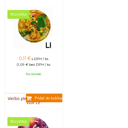
Novinka
0,11
€
s DPH / ks
0,09 €
bez DPH / ks
Na sklade
Viečko plechové TWIST 82 -
vzor LE
Novinka