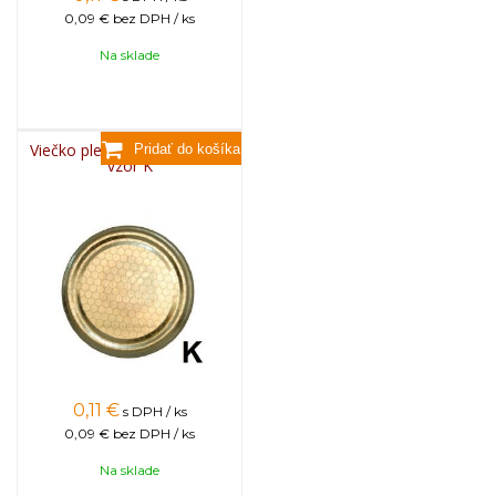
0,09 €
bez DPH / ks
Na sklade
Viečko plechové TWIST 82 -
vzor K
0,11
€
s DPH / ks
0,09 €
bez DPH / ks
Na sklade