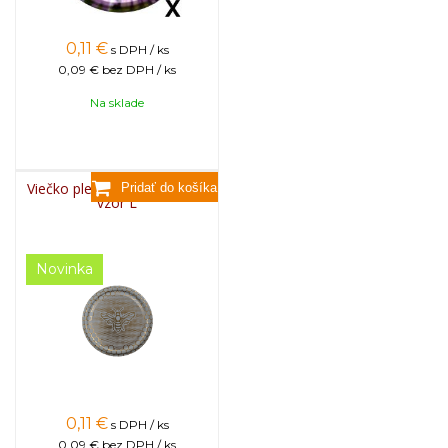
0,11
€
s DPH / ks
0,09 €
bez DPH / ks
Na sklade
Viečko plechové TWIST 82 -
vzor L
Novinka
0,11
€
s DPH / ks
0,09 €
bez DPH / ks