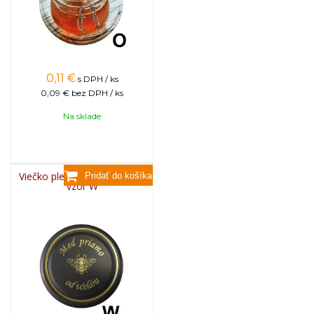
0,11
€
s DPH / ks
0,09 €
bez DPH / ks
Na sklade
Viečko plechové TWIST 82 -
vzor W