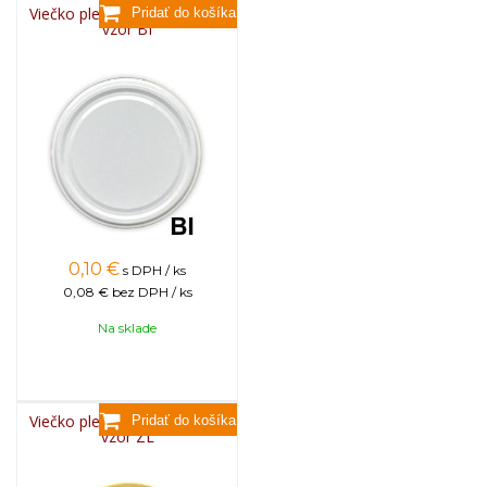
Viečko plechové TWIST 82 -
vzor BI
0,10
€
s DPH / ks
0,08 €
bez DPH / ks
Na sklade
Viečko plechové TWIST 82 -
vzor ZL