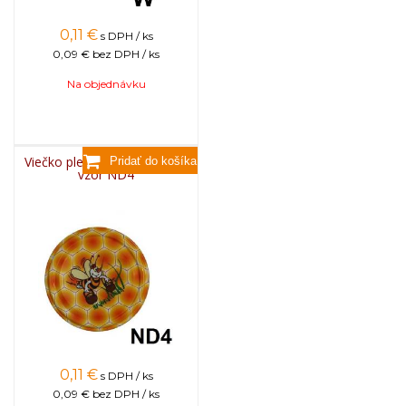
0,11
€
s DPH / ks
0,09 €
bez DPH / ks
Na objednávku
Viečko plechové TWIST 82 -
vzor ND4
0,11
€
s DPH / ks
0,09 €
bez DPH / ks