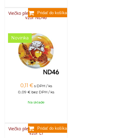
Viečko plechové TWIST 82 -
vzor ND46
Novinka
0,11
€
s DPH / ks
0,09 €
bez DPH / ks
Na sklade
Viečko plechové TWIST 82 -
vzor LI