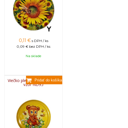
0,11
€
s DPH / ks
0,09 €
bez DPH / ks
Na sklade
Viečko plechové TWIST 82 -
vzor ND95