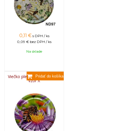
0,11
€
s DPH / ks
0,09 €
bez DPH / ks
Na sklade
Viečko plechové TWIST 82 -
vzor X