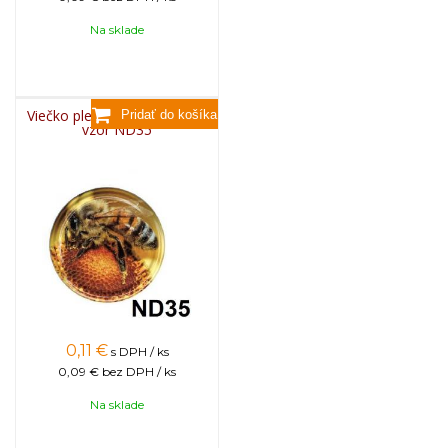
Na sklade
Viečko plechové TWIST 82 -
vzor ND35
0,11
€
s DPH / ks
0,09 €
bez DPH / ks
Na sklade