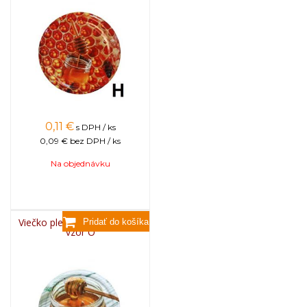
0,11
€
s DPH / ks
0,09 €
bez DPH / ks
Na objednávku
Viečko plechové TWIST 82 -
vzor O