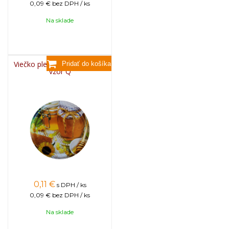
0,09 €
bez DPH / ks
Na sklade
Viečko plechové TWIST 82 -
vzor Q
0,11
€
s DPH / ks
0,09 €
bez DPH / ks
Na sklade