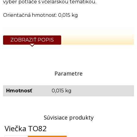
výber potlače s včelárskou tématikou.
Orientačná hmotnosť: 0,015 kg
ZOBRAZIŤ POPIS
Parametre
Hmotnosť
0,015 kg
Súvisiace produkty
Viečka TO82