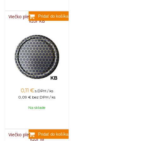
Viečko plechové TWIST 82 -
vzor KB
0,11
€
s DPH / ks
0,09 €
bez DPH / ks
Na sklade
Viečko plechové TWIST 82 -
vzor M