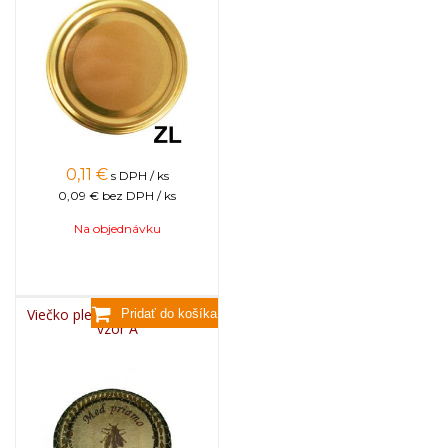
0,11
€
s DPH / ks
0,09 €
bez DPH / ks
Na objednávku
Viečko plechové TWIST 82 -
vzor A