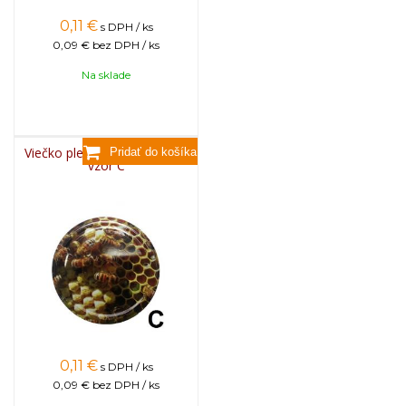
0,11
€
s DPH / ks
0,09 €
bez DPH / ks
Na sklade
Viečko plechové TWIST 82 -
vzor C
0,11
€
s DPH / ks
0,09 €
bez DPH / ks