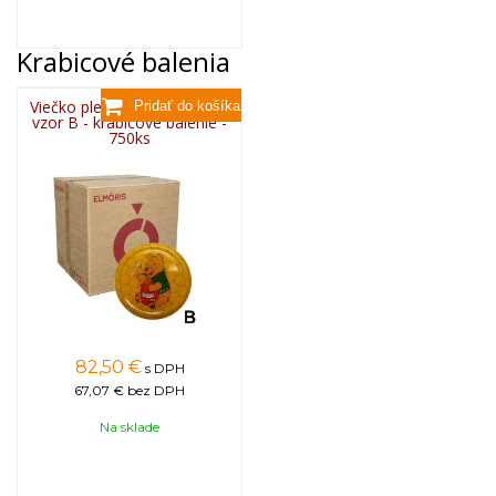
Krabicové balenia
Viečko plechové TWIST 82 -
vzor B - krabicové balenie -
750ks
82,50
€
s DPH
67,07 €
bez DPH
Na sklade