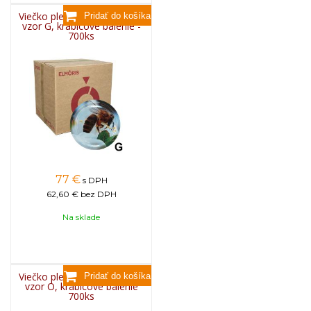
Viečko plechové TWIST 82 -
vzor G, krabicové balenie -
700ks
77
€
s DPH
62,60 €
bez DPH
Na sklade
Viečko plechové TWIST 82 -
vzor O, krabicové balenie
700ks