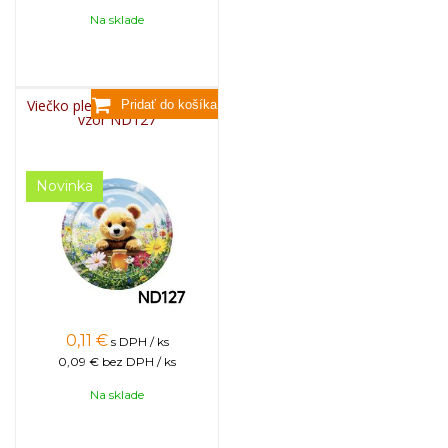
Na sklade
Viečko plechové TWIST 82 -
vzor ND127
Novinka
0,11
€
s DPH / ks
0,09 €
bez DPH / ks
Na sklade