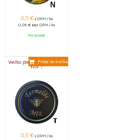
0,11
€
s DPH / ks
0,09 €
bez DPH / ks
Na sklade
Viečko plechové TWIST 82 -
vzor T
0,11
€
s DPH / ks