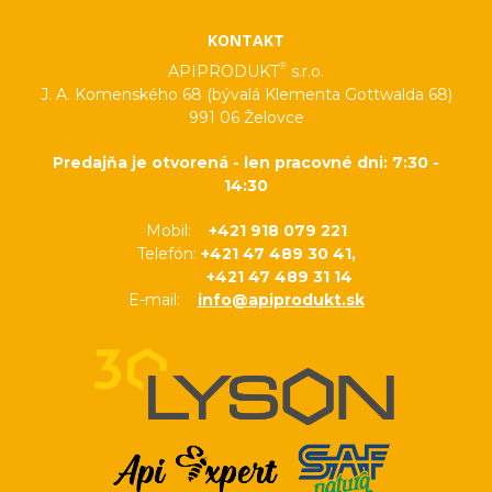
KONTAKT
®
APIPRODUKT
s.r.o.
J. A. Komenského 68 (bývalá Klementa Gottwalda 68)
991 06 Želovce
Predajňa je otvorená - len pracovné dni: 7:30 -
14:30
Mobil:
+421 918 079 221
Telefón:
+421 47 489 30 41,
+421 47 489 31 14
E-mail:
info@apiprodukt.sk