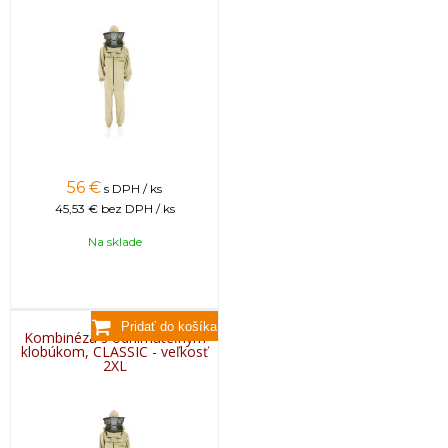
56
€
s DPH / ks
45,53 €
bez DPH / ks
Na sklade
Kombinéza s odnímateľným
klobúkom, CLASSIC - veľkosť
2XL