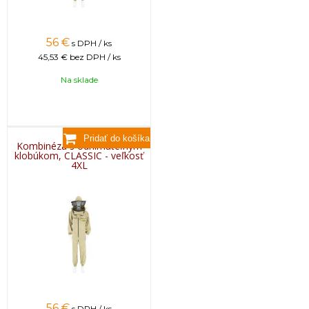
56
€
s DPH / ks
45,53 €
bez DPH / ks
Na sklade
Kombinéza s odnímateľným
klobúkom, CLASSIC - veľkosť
4XL
56
€
s DPH / ks