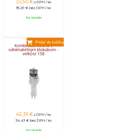
22,50
€
s DPH / ks
18,29 €
bez DPH / ks
Na sklade
Kombinéza detská s
odnímateľným klobúkom -
veľkosť 158
42,35
€
s DPH / ks
34,43 €
bez DPH / ks
Na sklade