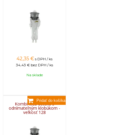
42,35
€
s DPH / ks
34,43 €
bez DPH / ks
Na sklade
Kombinéza detská s
odnímateľným klobúkom -
veľkosť 128