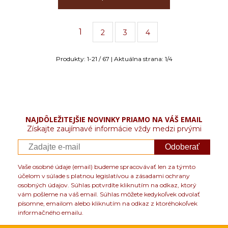
1
2
3
4
Produkty:
1
-
21
/
67
| Aktuálna strana:
1
/
4
NAJDÔLEŽITEJŠIE NOVINKY PRIAMO NA VÁŠ EMAIL
Získajte zaujímavé informácie vždy medzi prvými
Odoberať
Vaše osobné údaje (email) budeme spracovávať len za týmto
účelom v súlade s platnou legislatívou a zásadami ochrany
osobných údajov. Súhlas potvrdíte kliknutím na odkaz, ktorý
vám pošleme na váš email. Súhlas môžete kedykoľvek odvolať
písomne, emailom alebo kliknutím na odkaz z ktoréhokoľvek
informačného emailu.