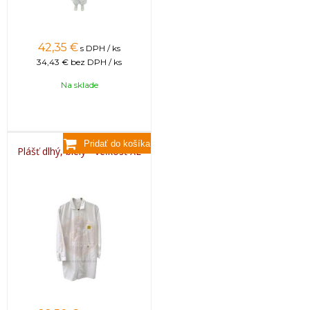
42,35
€
s DPH / ks
34,43 €
bez DPH / ks
Na sklade
Plášť dlhý, biely - veľkosť XL