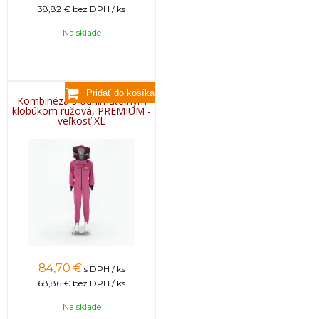
38,82 €
bez DPH / ks
Na sklade
Kombinéza s odnímateľným
klobúkom ružová, PREMIUM -
veľkosť XL
84,70
€
s DPH / ks
68,86 €
bez DPH / ks
Na sklade