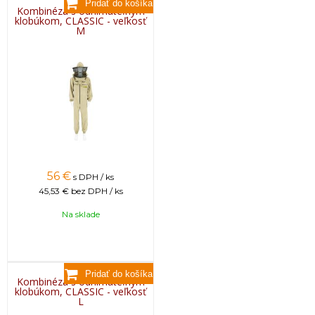
Kombinéza s odnímateľným
klobúkom, CLASSIC - veľkosť
M
56
€
s DPH / ks
45,53 €
bez DPH / ks
Na sklade
Kombinéza s odnímateľným
klobúkom, CLASSIC - veľkosť
L