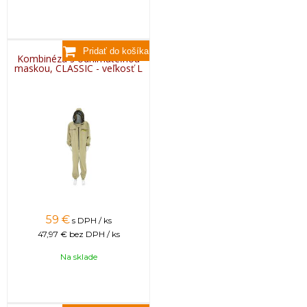
Kombinéza s odnímateľnou
maskou, CLASSIC - veľkosť L
59
€
s DPH / ks
47,97 €
bez DPH / ks
Na sklade