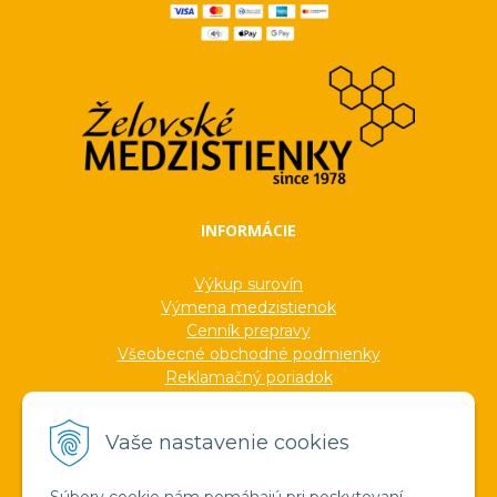
INFORMÁCIE
Výkup surovín
Výmena medzistienok
Cenník prepravy
Všeobecné obchodné podmienky
Reklamačný poriadok
Ochrana osobných údajov
Informácie o cookies
Vaše nastavenie cookies
Formuláre
Protokoly
Ocenenia