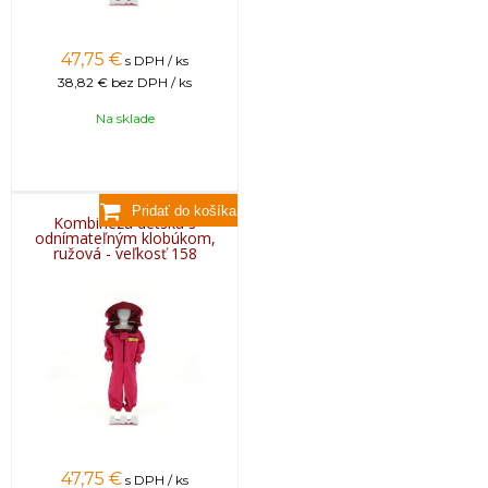
47,75
€
s DPH / ks
38,82 €
bez DPH / ks
Na sklade
Kombinéza detská s
odnímateľným klobúkom,
ružová - veľkosť 158
47,75
€
s DPH / ks