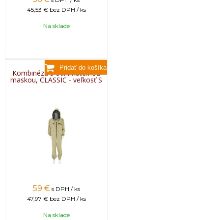
45,53 €
bez DPH / ks
Na sklade
Kombinéza s odnímateľnou
maskou, CLASSIC - veľkosť S
59
€
s DPH / ks
47,97 €
bez DPH / ks
Na sklade