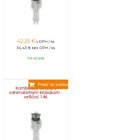
42,35
€
s DPH / ks
34,43 €
bez DPH / ks
Na sklade
Kombinéza detská s
odnímateľným klobúkom -
veľkosť 146