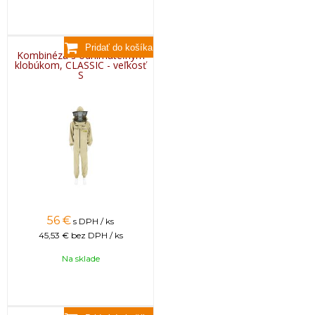
Kombinéza s odnímateľným
klobúkom, CLASSIC - veľkosť
S
56
€
s DPH / ks
45,53 €
bez DPH / ks
Na sklade