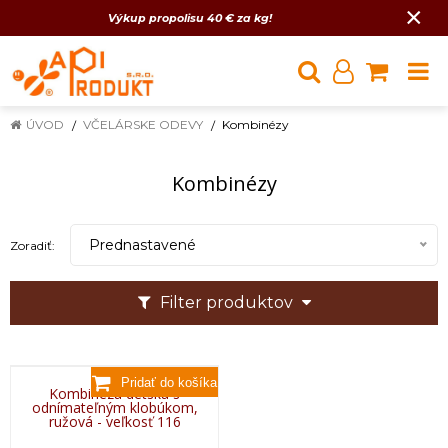
×
Výkup propolisu 40 € za kg!
ÚVOD
VČELÁRSKE ODEVY
Kombinézy
Kombinézy
Prednastavené
Zoradiť:
Filter produktov
Kombinéza detská s
odnímateľným klobúkom,
ružová - veľkosť 116