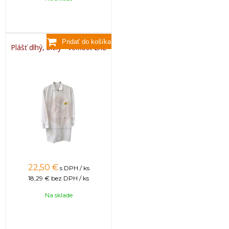
Plášť dlhý, biely - veľkosť 2XL
22,50
€
s DPH / ks
18,29 €
bez DPH / ks
Na sklade