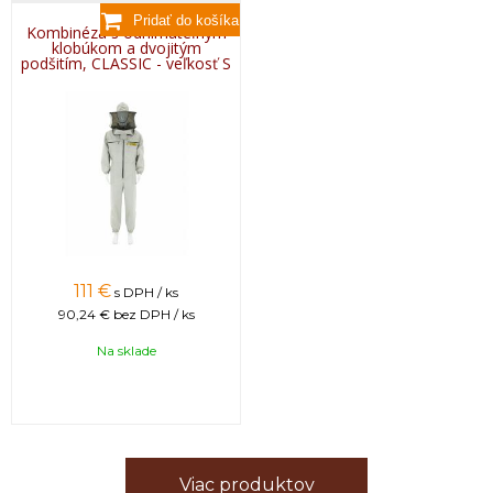
Kombinéza s odnímateľným
klobúkom a dvojitým
podšitím, CLASSIC - veľkosť S
111
€
s DPH / ks
90,24 €
bez DPH / ks
Na sklade
Viac produktov