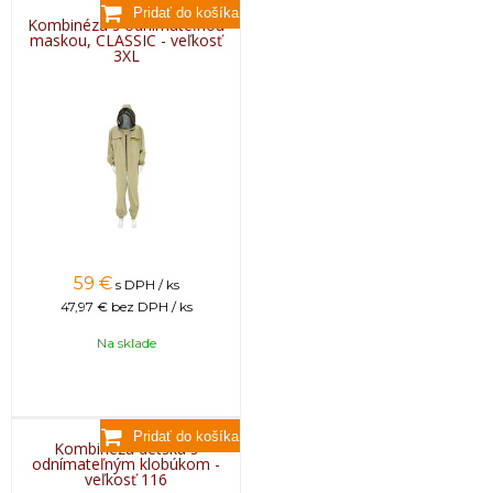
Kombinéza s odnímateľnou
maskou, CLASSIC - veľkosť
3XL
59
€
s DPH / ks
47,97 €
bez DPH / ks
Na sklade
Kombinéza detská s
odnímateľným klobúkom -
veľkosť 116