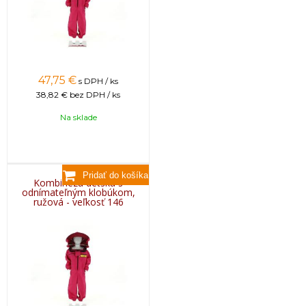
47,75
€
s DPH / ks
38,82 €
bez DPH / ks
Na sklade
Kombinéza detská s
odnímateľným klobúkom,
ružová - veľkosť 146